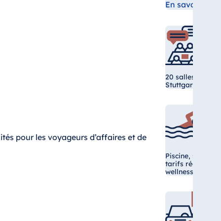
En savoir plus
20 salles de réun
Stuttgarter Reith
tés pour les voyageurs d’affaires et de
Piscine, sauna, e
tarifs réduits au 
wellnessclub