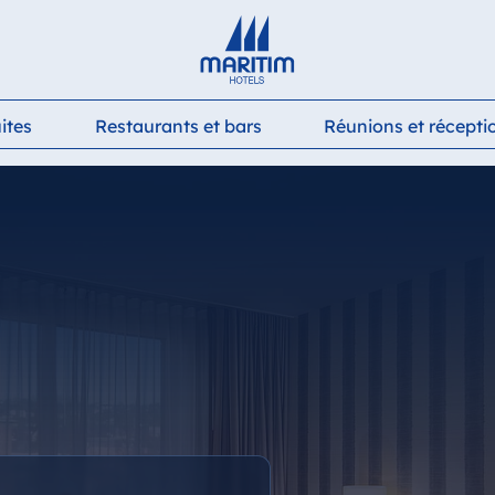
Deutsch
English
Français
Italiano
Español
ites
Restaurants et bars
Réunions et récepti