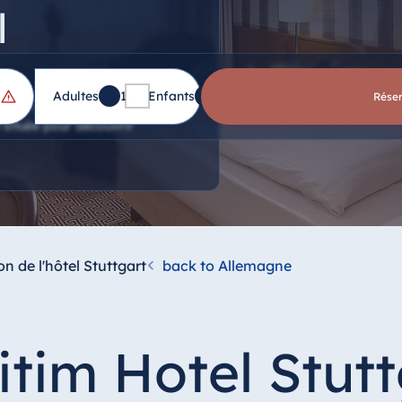
l
Adultes
1
Enfants
0
Rése
 de la gare, une confortable
 située pour découvrir
on de l'hôtel Stuttgart
back to Allemagne
itim Hotel Stutt