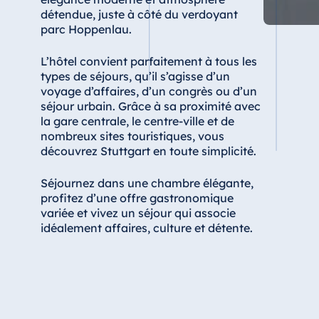
détendue, juste à côté du verdoyant
Star-Apart Hansa Hotel Wiesbaden
parc Hoppenlau.
Hotel Würzburg
L’hôtel convient parfaitement à tous les
types de séjours, qu’il s’agisse d’un
voyage d’affaires, d’un congrès ou d’un
Egypte
séjour urbain. Grâce à sa proximité avec
la gare centrale, le centre-ville et de
Jolie Ville Resort & Casino Sharm El
nombreux sites touristiques, vous
Sheikh
découvrez Stuttgart en toute simplicité.
Séjournez dans une chambre élégante,
profitez d’une offre gastronomique
Albanie
variée et vivez un séjour qui associe
idéalement affaires, culture et détente.
Hotel Plaza Tirana
Resort Marina Bay