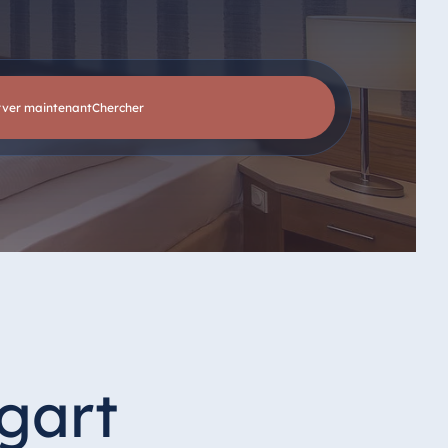
rver maintenant
chercher
gart