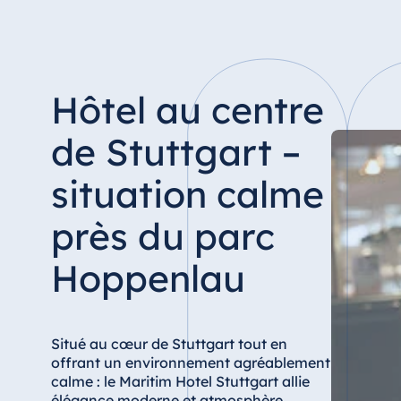
Hotel Düsseldorf
Hotel Frankfurt
Hotel am Schlossgarten Fulda
Airport Hotel Hannover
Hôtel au centre
Hotel Ingolstadt
de Stuttgart –
Hotel Bellevue Kiel
Hotel Köln
situation calme
Hotel Königswinter
près du parc
Hotel Magdeburg
Hotel München
Hoppenlau
Hotel Stuttgart
Seehotel Timmendorfer Strand
TitiseeHotel Titisee-Neustadt
Situé au cœur de Stuttgart tout en
offrant un environnement agréablement
Strandhotel Travemünde
calme : le Maritim Hotel Stuttgart allie
Hotel Ulm
élégance moderne et atmosphère