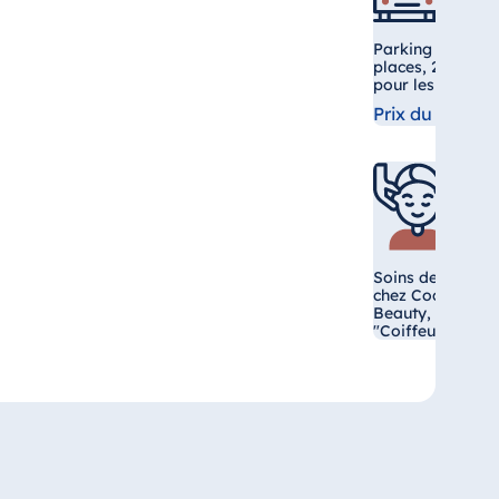
Parking souterr
places, 27 stati
pour les véhicule
Prix du parkin
Soins de beauté 
chez Cocoon Wel
Beauty, salon de
"Coiffeur de Par