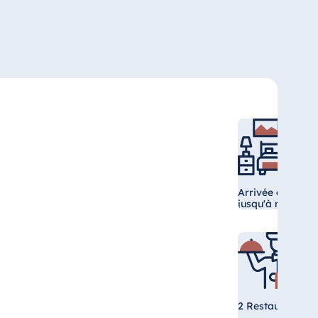
Arrivée à partir 
jusqu'à midi
2 Restaurants, C