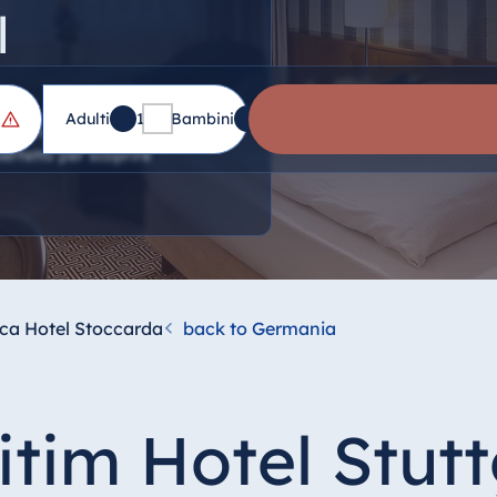
l
Adulti
1
Bambini
0
l centro della città e a pochi
perfetto per scoprire
ca Hotel Stoccarda
back to Germania
itim Hotel Stutt