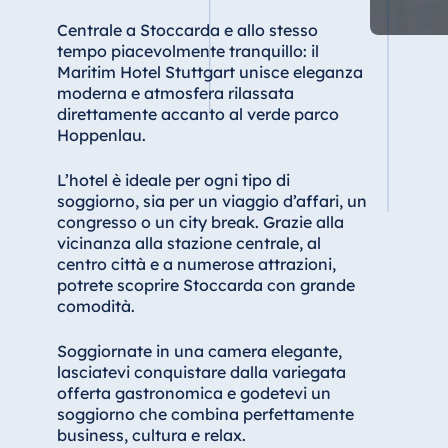
Star-Apart Hansa Hotel Wiesbaden
Centrale a Stoccarda e allo stesso
tempo piacevolmente tranquillo: il
Hotel Würzburg
Maritim Hotel Stuttgart unisce eleganza
moderna e atmosfera rilassata
direttamente accanto al verde parco
Hoppenlau.
Egitto
Jolie Ville Resort & Casino Sharm El
L’hotel è ideale per ogni tipo di
Sheikh
soggiorno, sia per un viaggio d’affari, un
congresso o un city break. Grazie alla
vicinanza alla stazione centrale, al
centro città e a numerose attrazioni,
potrete scoprire Stoccarda con grande
Albania
comodità.
Hotel Plaza Tirana
Soggiornate in una camera elegante,
Resort Marina Bay
lasciatevi conquistare dalla variegata
offerta gastronomica e godetevi un
soggiorno che combina perfettamente
business, cultura e relax.