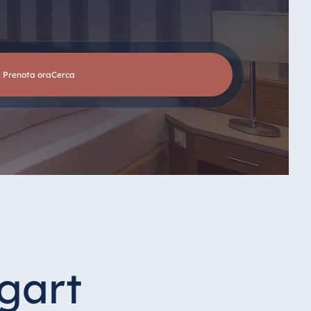
Prenota ora
cerca
gart