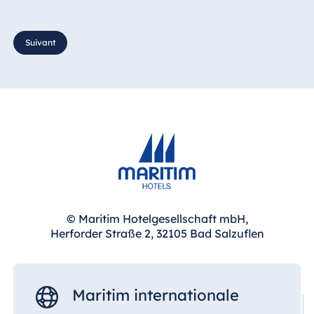
Suivant
Chine
Egypte
Hotel Taicang
Jolie Ville Resort & Casino Sharm El Sheikh
Garden
Hotel &
Conference
Center Taicang
Albanie
Hotel Plaza Tirana
Resort Marina Bay
Italie
© Maritim Hotelgesellschaft mbH,
Resort Calabria
Herforder Straße 2, 32105 Bad Salzuflen
Bulgarie
Hotel Paradise Blue Albena
Malte
Hotel Amelia
Maritim internationale
Antonine Hotel &