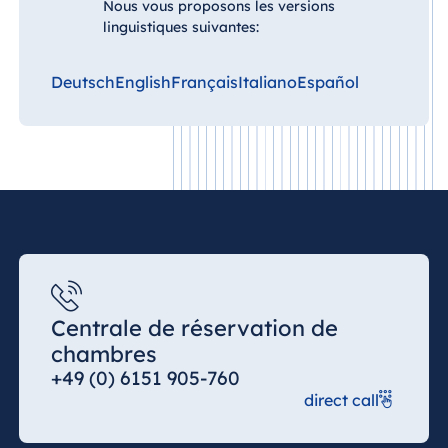
Nous vous proposons les versions
Spa Malta
linguistiques suivantes:
Chine
Deutsch
English
Français
Italiano
Español
Hotel Taicang Garden
Maurice
Hotel & Conference Center Taicang
Resort & Spa
Mauritius
Italie
Resort Calabria
Centrale de réservation de
Malte
chambres
Antonine Hotel & Spa Malta
+49 (0) 6151 905-760
direct call