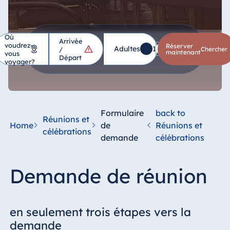
Où
Arrivée
voudrez-
Hôtel
Réserver
Adultes
1
Enfants
0
*
/
chercher
maintenant
vous
Départ
voyager?
Allemagne
Hotel Bad
Homburg
Formulaire
back to
Réunions et
Hotel Bad
Home
de
Réunions et
célébrations
Salzuflen
demande
célébrations
Hotel Bad
Wildungen
Demande de réunion
proArte Hotel
Berlin
Hotel Bonn
en seulement trois étapes vers la
Hotel Bremen
demande