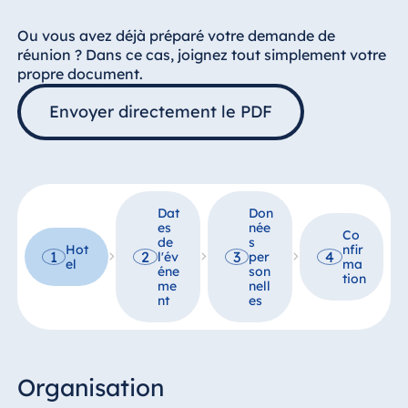
Hotel Darmstadt
Ou vous avez déjà préparé votre demande de
Hotel Dresden
réunion ? Dans ce cas, joignez tout simplement votre
Hotel Düsseldorf
propre document.
Hotel Frankfurt
Envoyer directement le PDF
Hotel am
Schlossgarten
Fulda
Airport Hotel
Hannover
Dat
Don
es
née
Co
Hotel Ingolstadt
de
s
Hot
nfir
1
2
3
4
l'év
per
el
ma
Hotel Bellevue
éne
son
tion
Kiel
me
nell
nt
es
Hotel Köln
Hotel
Königswinter
Organisation
Hotel Magdeburg