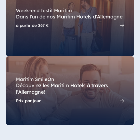
Week-end festif Maritim
Egypte
Dans l'un de nos Maritim Hotels d'Allemagne
Jolie Ville Resort
à partir de
267 €
& Casino Sharm
El Sheikh
Albanie
Hotel Plaza
Tirana
Maritim SmileOn
Découvrez les Maritim Hotels à travers
Resort Marina
l'Allemagne!
Bay
Prix par jour
Bulgarie
Hotel Paradise