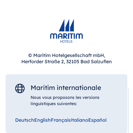
Blue Albena
Hotel Amelia
Chine
Hotel Taicang
Garden
© Maritim Hotelgesellschaft mbH,
Herforder Straße 2, 32105 Bad Salzuflen
Hotel &
Conference
Center Taicang
Maritim internationale
Nous vous proposons les versions
Italie
linguistiques suivantes:
Resort Calabria
Deutsch
English
Français
Italiano
Español