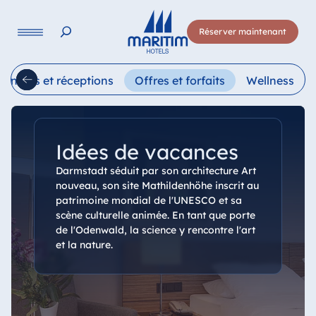
Langue
Réserver maintenant
Deutsch
English
Français
Italiano
Esp
éunions et réceptions
Offres et forfaits
Wellness
Idées de vacances
Darmstadt séduit par son architecture Art
nouveau, son site Mathildenhöhe inscrit au
patrimoine mondial de l'UNESCO et sa
scène culturelle animée. En tant que porte
de l'Odenwald, la science y rencontre l'art
et la nature.