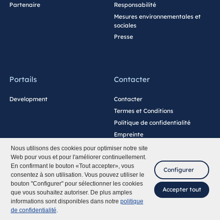
Partenaire
Responsabilité
Mesures environnementales et
sociales
Presse
Portails
Contacter
Development
Contacter
Termes et Conditions
Politique de confidentialité
Empreinte
Paramètres des cookies
Nous utilisons des cookies pour optimiser notre site
Web pour vous et pour l'améliorer continuellement.
En confirmant le bouton «Tout accepter», vous
Configurer
consentez à son utilisation. Vous pouvez utiliser le
bouton "Configurer" pour sélectionner les cookies
Accepter tout
que vous souhaitez autoriser. De plus amples
informations sont disponibles dans notre
politique
de confidentialité
.