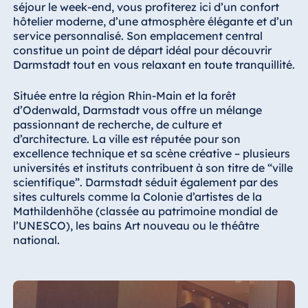
Königswinter
séjour le week-end, vous profiterez ici d’un confort
hôtelier moderne, d’une atmosphère élégante et d’un
Hotel Magdeburg
service personnalisé. Son emplacement central
Hotel München
constitue un point de départ idéal pour découvrir
Darmstadt tout en vous relaxant en toute tranquillité.
Hotel Stuttgart
Seehotel
Située entre la région Rhin-Main et la forêt
Timmendorfer
d’Odenwald, Darmstadt vous offre un mélange
Strand
passionnant de recherche, de culture et
d’architecture. La ville est réputée pour son
TitiseeHotel
excellence technique et sa scène créative – plusieurs
Titisee-Neustadt
universités et instituts contribuent à son titre de “ville
Strandhotel
scientifique”. Darmstadt séduit également par des
Travemünde
sites culturels comme la Colonie d’artistes de la
Mathildenhöhe (classée au patrimoine mondial de
Hotel Ulm
l’UNESCO), les bains Art nouveau ou le théâtre
Star-Apart Hansa
national.
Hotel Wiesbaden
Hotel Würzburg