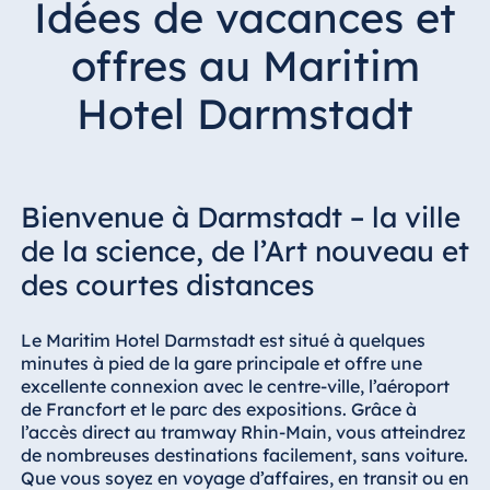
Idées de vacances et
Hotel Bonn
Hotel Bremen
offres au Maritim
Hotel Darmstadt
Hotel Darmstadt
Hotel Dresden
Hotel Düsseldorf
Hotel Frankfurt
Bienvenue à Darmstadt – la ville
Hotel am
Schlossgarten
de la science, de l’Art nouveau et
Fulda
des courtes distances
Airport Hotel
Hannover
Le Maritim Hotel Darmstadt est situé à quelques
Hotel Ingolstadt
minutes à pied de la gare principale et offre une
Hotel Bellevue
excellente connexion avec le centre-ville, l’aéroport
Kiel
de Francfort et le parc des expositions. Grâce à
l’accès direct au tramway Rhin-Main, vous atteindrez
Hotel Köln
de nombreuses destinations facilement, sans voiture.
Hotel
Que vous soyez en voyage d’affaires, en transit ou en