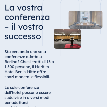
Königswinter
La vostra
Hotel Magdeburg
conferenza
Hotel München
– il vostro
Hotel Stuttgart
Seehotel
successo
Timmendorfer
Strand
TitiseeHotel
Sta cercando una sala
Titisee-Neustadt
conferenze adatta a
Berlino? Che si tratti di 16 o
Strandhotel
1.600 persone, il Maritim
Travemünde
Hotel Berlin Mitte offre
Hotel Ulm
spazi moderni e flessibili.
Star-Apart Hansa
Hotel Wiesbaden
Le sale conferenze
dell’hotel possono essere
Hotel Würzburg
suddivise in diversi modi
per adattarsi