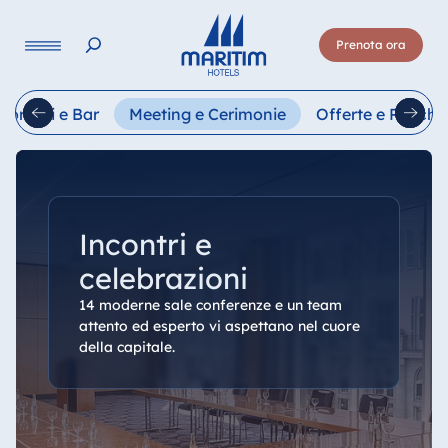
Lingua
Prenota ora
Deutsch
English
Français
Italiano
Esp
storanti e Bar
Meeting e Cerimonie
Offerte e Pacchet
Incontri e
celebrazioni
14 moderne sale conferenze e un team
attento ed esperto vi aspettano nel cuore
della capitale.