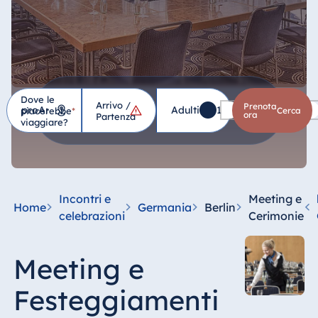
Dove le
Arrivo /
Hotel
Prenota
Adulti
1
Bambini
0
piacerebbe
*
cerca
ora
Partenza
viaggiare?
Germania
Hotel Bad
Homburg
Incontri e
Meeting e
Home
Germania
Berlin
Hotel Bad
celebrazioni
Cerimonie
Salzuflen
Hotel Bad
Meeting e
Wildungen
proArte Hotel
Festeggiamenti
Berlin