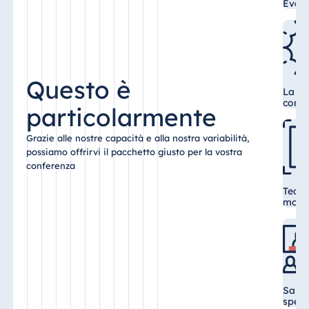
Eventi
Malta
Antonine Hotel &
Spa Malta
Questo è
La ma
con l
particolarmente
Mauritius
Resort & Spa
Grazie alle nostre capacità e alla nostra variabilità,
Mauritius
possiamo offrirvi il pacchetto giusto per la vostra
conferenza
Tecno
moder
Salon
spett