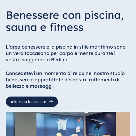
disponibilità)
20,43 €
Dalle 12.00
a ca
Benessere con piscina,
(incl. tassa di
soggiorno)
sauna e fitness
I soci della
gratuito
MyMaritim (gold,
platinum)
L'area benessere e la piscina in stile marittimo sono
usufruiscono del
un vero toccasana per corpo e mente durante il
check-in anticipato
vostro soggiorno a Berlino.
a partire dalle 12.00
Concedetevi un momento di relax nel nostro studio
Check-out
10,75 €
Fino alle 18.00
benessere e approfittate dei nostri trattamenti di
all'ora/camera
posticipato (in
bellezza e massaggi.
CityTax)
base alla
disponibilità)
I soci della
gratuito
alla zona benessere
MyMaritim (gold,
platinum)
usufruiscono del
check-out
posticipato fino alle
16.00