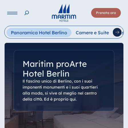
Lingua
Prenota ora
Deutsch
English
Français
Italiano
Esp
Panoramica Hotel Berlino
Camere e Suite
Rist
Maritim proArte
Hotel Berlin
Il fascino unico di Berlino, con i suoi
imponenti monumenti e i suoi quartieri
alla moda, si vive al meglio nel centro
della città. Ed è proprio qui.