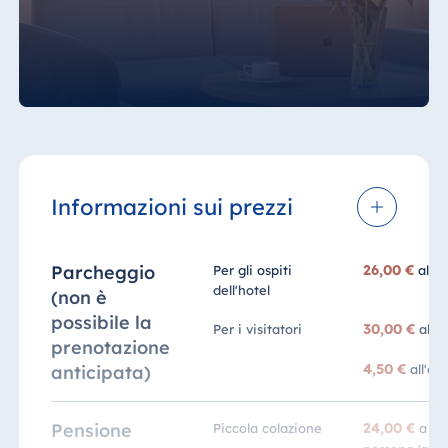
Informazioni sui prezzi
Parcheggio
26,00 €
Per gli ospiti
al g
dell'hotel
(non è
possibile la
30,00 €
Per i visitatori
al g
prenotazione
4,50 €
anticipata)
all'ora
Pensione
24,00 €
Piccola colazione
a