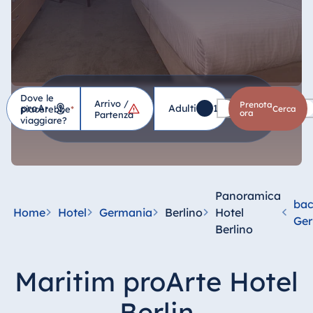
Dove le
Arrivo /
Hotel
Prenota
Adulti
1
Bambini
0
piacerebbe
*
cerca
ora
Partenza
viaggiare?
Germania
Hotel Bad
Homburg
Panoramica
bac
Hotel Bad
Home
Hotel
Germania
Berlino
Hotel
Ge
Salzuflen
Berlino
Hotel Bad
Wildungen
Maritim proArte Hotel
proArte Hotel
Berlin
Berlin