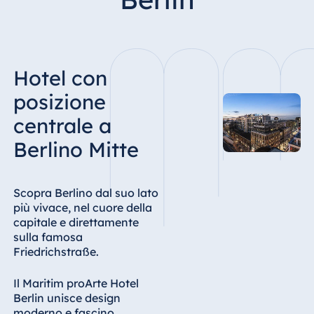
Hotel Bonn
Hotel Bremen
Hotel Darmstadt
Hotel con
Hotel Dresden
Hotel Düsseldorf
posizione
Hotel Frankfurt
centrale a
Hotel am
Berlino Mitte
Schlossgarten
Fulda
Airport Hotel
Scopra Berlino dal suo lato
Hannover
più vivace, nel cuore della
capitale e direttamente
Hotel Ingolstadt
sulla famosa
Hotel Bellevue
Friedrichstraße.
Kiel
Il Maritim proArte Hotel
Hotel Köln
Berlin unisce design
Hotel
moderno e fascino