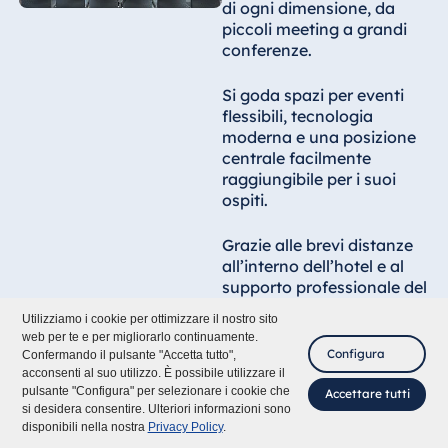
di ogni dimensione, da
piccoli meeting a grandi
conferenze.
Si goda spazi per eventi
flessibili, tecnologia
moderna e una posizione
centrale facilmente
raggiungibile per i suoi
ospiti.
Grazie alle brevi distanze
all’interno dell’hotel e al
supporto professionale del
nostro esperto team
Utilizziamo i cookie per ottimizzare il nostro sito
eventi, la sua
web per te e per migliorarlo continuamente.
manifestazione sarà
Configura
Confermando il pulsante "Accetta tutto",
organizzata in modo
acconsenti al suo utilizzo. È possibile utilizzare il
efficiente e di successo.
pulsante "Configura" per selezionare i cookie che
Accettare tutti
si desidera consentire. Ulteriori informazioni sono
disponibili nella nostra
Privacy Policy
.
La posizione centrale sulla