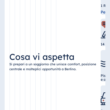
1 Ris
Egitto
Per 
Jolie Ville Resort
& Casino Sharm
El Sheikh
14 Sa
Albania
Cosa vi aspetta
Hotel Plaza
Tirana
Si prepari a un soggiorno che unisce comfort, posizione
centrale e molteplici opportunità a Berlino.
Resort Marina
Bay
Pisci
e a v
Bulgaria
Hotel Paradise