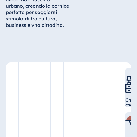
Königswinter
urbano, creando la cornice
perfetta per soggiorni
Hotel Magdeburg
stimolanti tra cultura,
Hotel München
business e vita cittadina.
Hotel Stuttgart
Seehotel
Timmendorfer
Strand
TitiseeHotel
Titisee-Neustadt
Strandhotel
Travemünde
Hotel Ulm
Check
Star-Apart Hansa
check
Hotel Wiesbaden
Hotel Würzburg