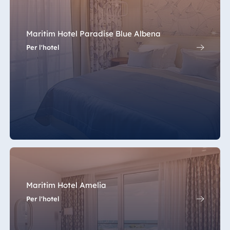
Jolie Ville Resort
& Casino Sharm
El Sheikh
Maritim Hotel Paradise Blue Albena
Per l'hotel
Albania
Hotel Plaza
Tirana
Resort Marina
Bay
Bulgaria
Maritim Hotel Amelia
Hotel Paradise
Per l'hotel
Blue Albena
Hotel Amelia