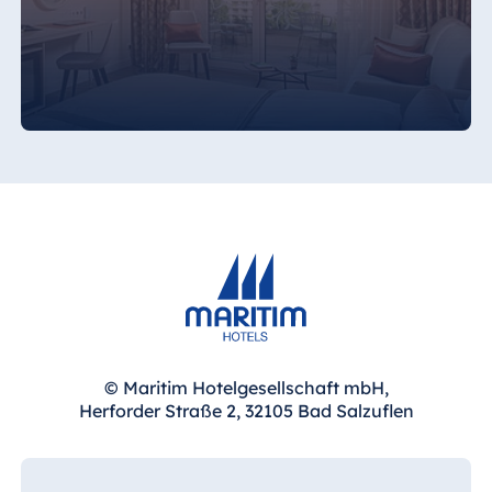
Cina
Hotel Taicang
Garden
Hotel &
Conference
Center Taicang
Italia
Resort Calabria
© Maritim Hotelgesellschaft mbH,
Herforder Straße 2, 32105 Bad Salzuflen
Malta
Antonine Hotel &