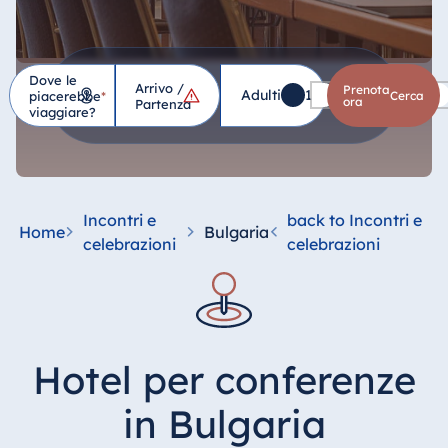
Dove le
Arrivo /
Hotel
Prenota
Adulti
1
Bambini
0
piacerebbe
*
cerca
ora
Partenza
viaggiare?
Germania
Hotel Bad
Homburg
Incontri e
back to Incontri e
Home
Bulgaria
Hotel Bad
celebrazioni
celebrazioni
Salzuflen
Hotel Bad
Wildungen
proArte Hotel
Hotel per conferenze
Berlin
Hotel Bonn
in Bulgaria
Hotel Bremen