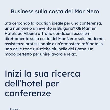
Hotel Darmstadt
Business sulla costa del Mar Nero
Hotel Dresden
Hotel Düsseldorf
Sta cercando la location ideale per una conferenza,
Hotel Frankfurt
una riunione o un evento in Bulgaria? Gli Maritim
Hotels ad Albena offrono condizioni eccellenti
Hotel am
direttamente sulla costa del Mar Nero: sale moderne,
Schlossgarten
assistenza professionale e un’atmosfera raffinata in
Fulda
una delle zone turistiche più belle del Paese. Un
Airport Hotel
modo perfetto per unire lavoro e relax.
Hannover
Hotel Ingolstadt
Inizi la sua ricerca
Hotel Bellevue
Kiel
dell’hotel per
Hotel Köln
conferenze
Hotel
Königswinter
Hotel Magdeburg
Focus