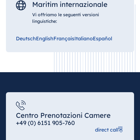
Spa Malta
Maritim internazionale
Vi offriamo le seguenti versioni
linguistiche:
Mauritius
Deutsch
English
Français
Italiano
Español
Resort & Spa
Mauritius
Centro Prenotazioni Camere
+49 (0) 6151 905-760
direct call