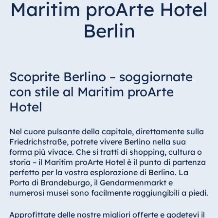
Maritim proArte Hotel
Hotel Bonn
Hotel Bremen
Berlin
Hotel Darmstadt
Hotel Dresden
Hotel Düsseldorf
Scoprite Berlino – soggiornate
Hotel Frankfurt
con stile al Maritim proArte
Hotel am
Hotel
Schlossgarten
Fulda
Airport Hotel
Nel cuore pulsante della capitale, direttamente sulla
Hannover
Friedrichstraße, potrete vivere Berlino nella sua
forma più vivace. Che si tratti di shopping, cultura o
Hotel Ingolstadt
storia – il Maritim proArte Hotel è il punto di partenza
Hotel Bellevue
perfetto per la vostra esplorazione di Berlino. La
Kiel
Porta di Brandeburgo, il Gendarmenmarkt e
numerosi musei sono facilmente raggiungibili a piedi.
Hotel Köln
Hotel
Approfittate delle nostre migliori offerte e godetevi il