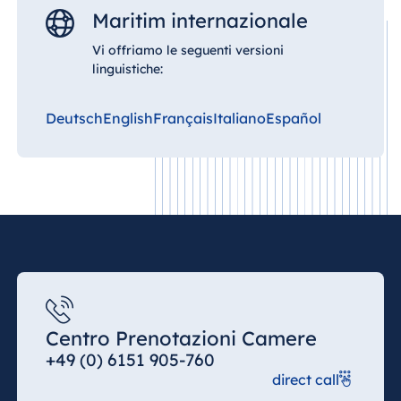
Blue Albena
Maritim internazionale
Hotel Amelia
Vi offriamo le seguenti versioni
linguistiche:
Cina
Deutsch
English
Français
Italiano
Español
Hotel Taicang
Garden
Hotel &
Conference
Center Taicang
Italia
Resort Calabria
Centro Prenotazioni Camere
+49 (0) 6151 905-760
direct call