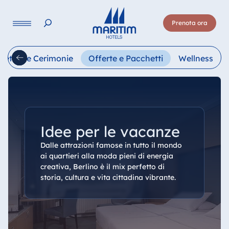
Lingua
Prenota ora
Deutsch
English
Français
Italiano
Esp
eeting e Cerimonie
Offerte e Pacchetti
Wellness
Idee per le vacanze
Dalle attrazioni famose in tutto il mondo
ai quartieri alla moda pieni di energia
creativa, Berlino è il mix perfetto di
storia, cultura e vita cittadina vibrante.