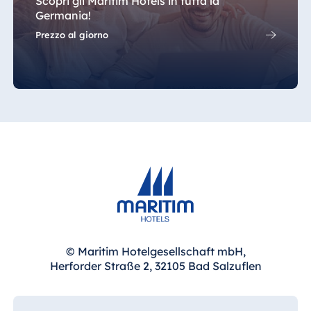
Scopri gli Maritim Hotels in tutta la
Germania!
Egitto
Prezzo al giorno
Jolie Ville Resort
& Casino Sharm
El Sheikh
Albania
Hotel Plaza
Tirana
Resort Marina
Bay
© Maritim Hotelgesellschaft mbH,
Herforder Straße 2, 32105 Bad Salzuflen
Bulgaria
Hotel Paradise