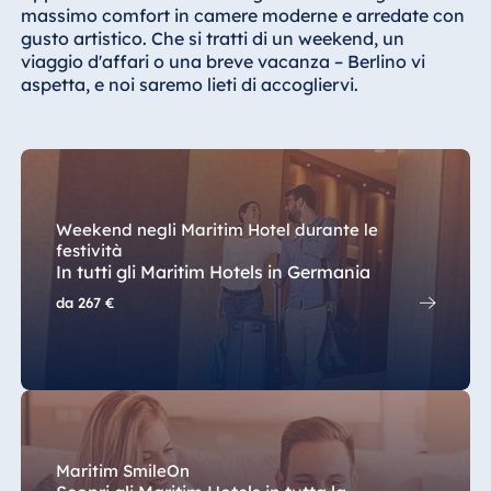
Königswinter
massimo comfort in camere moderne e arredate con
gusto artistico. Che si tratti di un weekend, un
Hotel Magdeburg
viaggio d'affari o una breve vacanza – Berlino vi
Hotel München
aspetta, e noi saremo lieti di accogliervi.
Hotel Stuttgart
Seehotel
Timmendorfer
Strand
TitiseeHotel
Weekend negli Maritim Hotel durante le
Titisee-Neustadt
festività
In tutti gli Maritim Hotels in Germania
Strandhotel
da
267 €
Travemünde
Hotel Ulm
Star-Apart Hansa
Hotel Wiesbaden
Hotel Würzburg
Maritim SmileOn