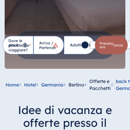
Dove le
Arrivo /
Hotel
Prenota
Adulti
1
Bambini
0
piacerebbe
*
cerca
ora
Partenza
viaggiare?
Germania
Hotel Bad
Homburg
Offerte e
back 
Home
Hotel
Germania
Berlino
Hotel Bad
Pacchetti
Germa
Salzuflen
Hotel Bad
Idee di vacanza e
Wildungen
proArte Hotel
offerte presso il
Berlin