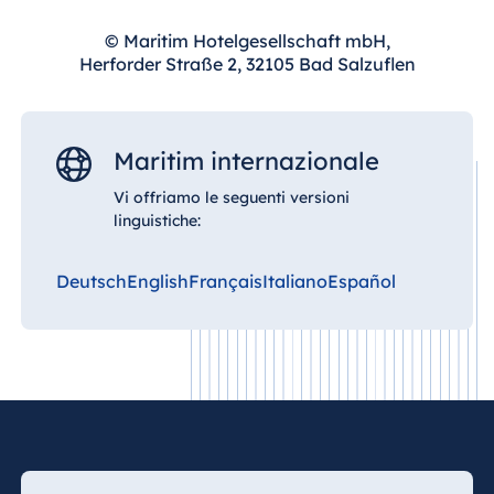
© Maritim Hotelgesellschaft mbH,
Herforder Straße 2, 32105 Bad Salzuflen
Cina
Hotel Taicang
Garden
Maritim internazionale
Hotel &
Conference
Vi offriamo le seguenti versioni
Center Taicang
linguistiche:
Deutsch
English
Français
Italiano
Español
Italia
Resort Calabria
Malta
Antonine Hotel &