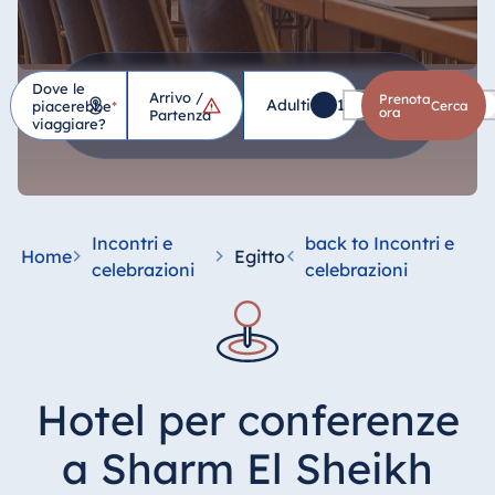
Dove le
Arrivo /
Hotel
Prenota
Adulti
1
Bambini
0
piacerebbe
*
cerca
ora
Partenza
viaggiare?
Germania
Hotel Bad
Homburg
Incontri e
back to Incontri e
Home
Egitto
Hotel Bad
celebrazioni
celebrazioni
Salzuflen
Hotel Bad
Wildungen
proArte Hotel
Hotel per conferenze
Berlin
Hotel Bonn
a Sharm El Sheikh
Hotel Bremen