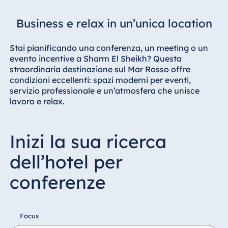
Hotel Darmstadt
Business e relax in un’unica location
Hotel Dresden
Hotel Düsseldorf
Stai pianificando una conferenza, un meeting o un
Hotel Frankfurt
evento incentive a Sharm El Sheikh? Questa
straordinaria destinazione sul Mar Rosso offre
Hotel am
condizioni eccellenti: spazi moderni per eventi,
Schlossgarten
servizio professionale e un’atmosfera che unisce
Fulda
lavoro e relax.
Airport Hotel
Hannover
Hotel Ingolstadt
Inizi la sua ricerca
Hotel Bellevue
dell’hotel per
Kiel
Hotel Köln
conferenze
Hotel
Königswinter
Focus
Hotel Magdeburg