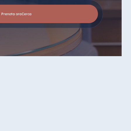
Prenota ora
cerca