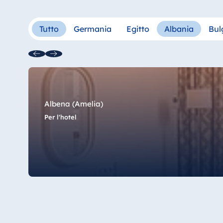
Hotel am Schlossgarten Fulda
Airport Hotel Hannover
Tutto
Germania
Egitto
Albania
Bul
Hotel Ingolstadt
Hotel Bellevue Kiel
Hotel Köln
Hotel Königswinter
Hotel Magdeburg
Albena (Amelia)
Hotel München
Per l'hotel
Hotel Stuttgart
Seehotel Timmendorfer Strand
TitiseeHotel Titisee-Neustadt
Strandhotel Travemünde
Hotel Ulm
Star-Apart Hansa Hotel Wiesbaden
Hotel Würzburg