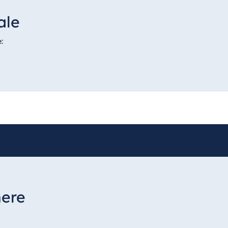
ale
:
mere