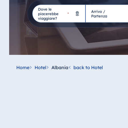
Dove le
Arrivo /
Hotel
piacerebbe
*
Partenza
viaggiare?
Germania
Hotel Bad Homburg
Hotel Bad Salzuflen
Hotel Bad Wildungen
Home
Hotel
Albania
back to Hotel
proArte Hotel Berlin
Hotel Bonn
Hotel Bremen
Hotel Darmstadt
Hotel Dresden
Hotel Düsseldorf
Hotel Frankfurt