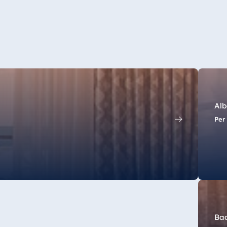
Alb
Per 
Ba