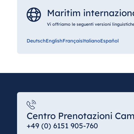
Hotel Amelia
Maritim internazion
Vi offriamo le seguenti versioni linguistiche
Cina
Hotel Taicang Garden
Deutsch
English
Français
Italiano
Español
Hotel & Conference Center Taicang
Italia
Resort Calabria
Centro Prenotazioni Ca
Malta
+49 (0) 6151 905-760
Antonine Hotel & Spa Malta