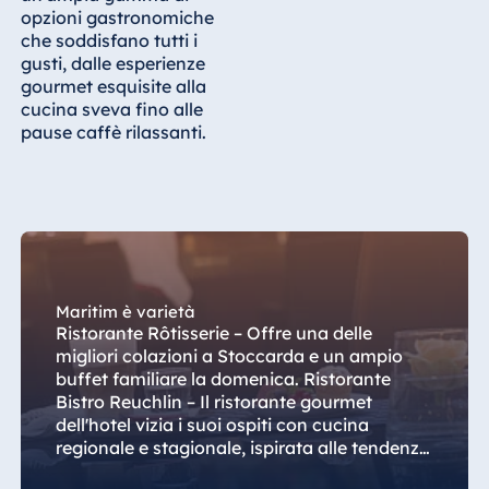
Königswinter
opzioni gastronomiche
che soddisfano tutti i
Hotel Magdeburg
gusti, dalle esperienze
Hotel München
gourmet esquisite alla
cucina sveva fino alle
Hotel Stuttgart
pause caffè rilassanti.
Seehotel
Timmendorfer
Strand
TitiseeHotel
Titisee-Neustadt
Strandhotel
Travemünde
Maritim è varietà
Ristorante Rôtisserie – Offre una delle
Hotel Ulm
migliori colazioni a Stoccarda e un ampio
Star-Apart Hansa
buffet familiare la domenica. Ristorante
Hotel Wiesbaden
Bistro Reuchlin – Il ristorante gourmet
dell'hotel vizia i suoi ospiti con cucina
Hotel Würzburg
regionale e stagionale, ispirata alle tendenze
moderne. Café Espresso – Un luogo popolare