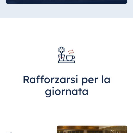
nel pomeriggio per un caffè e dolci,
soprattutto dopo una giornata di visite
Egitto
turistiche o riunioni di lavoro.
Jolie Ville Resort
& Casino Sharm
El Sheikh
Albania
Hotel Plaza
Tirana
Rafforzarsi per la
Resort Marina
giornata
Bay
Bulgaria
Hotel Paradise