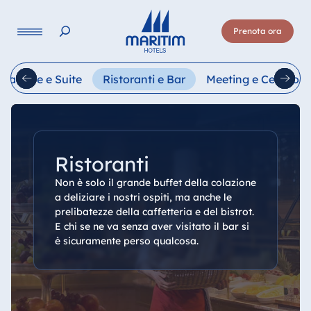
Lingua
Prenota ora
Deutsch
English
Français
Italiano
Esp
Camere e Suite
Ristoranti e Bar
Meeting e Cerimoni
Ristoranti
Non è solo il grande buffet della colazione
a deliziare i nostri ospiti, ma anche le
prelibatezze della caffetteria e del bistrot.
E chi se ne va senza aver visitato il bar si
è sicuramente perso qualcosa.