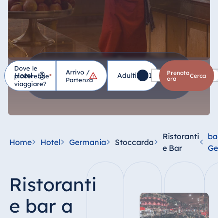
Dove le
Arrivo /
Hotel
Prenota
Adulti
1
Bambini
0
piacerebbe
*
cerca
ora
Partenza
viaggiare?
Germania
Hotel Bad
Homburg
Ristoranti
ba
Home
Hotel
Germania
Stoccarda
Hotel Bad
e Bar
Ge
Salzuflen
Hotel Bad
Ristoranti
Wildungen
proArte Hotel
e bar a
Berlin