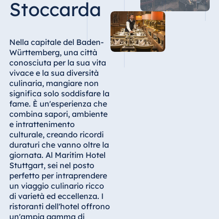
Stoccarda
Hotel Bonn
Hotel Bremen
Hotel Darmstadt
Nella capitale del Baden-
Hotel Dresden
Württemberg, una città
conosciuta per la sua vita
Hotel Düsseldorf
vivace e la sua diversità
Hotel Frankfurt
culinaria, mangiare non
significa solo soddisfare la
Hotel am
fame. È un'esperienza che
Schlossgarten
combina sapori, ambiente
Fulda
e intrattenimento
Airport Hotel
culturale, creando ricordi
Hannover
duraturi che vanno oltre la
giornata. Al Maritim Hotel
Hotel Ingolstadt
Stuttgart, sei nel posto
Hotel Bellevue
perfetto per intraprendere
Kiel
un viaggio culinario ricco
di varietà ed eccellenza. I
Hotel Köln
ristoranti dell'hotel offrono
Hotel
un'ampia gamma di