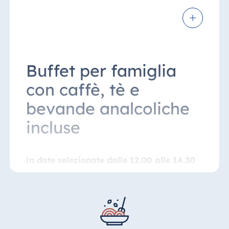
Buffet per famiglia
con caffè, tè e
bevande analcoliche
incluse
In date selezionate dalle 12.00 alle 14.30
Che si tratti di una festa in famiglia, di un
pranzo intimo con gli amici o di una cena di
lavoro, il nostro buffet per famiglie offre lo
scenario perfetto per ogni occasione.
Godetevi il nostro ricco buffet che include