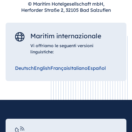
raggiungibile anche per i partner commerciali.
© Maritim Hotelgesellschaft mbH,
Herforder Straße 2, 32105 Bad Salzuflen
Maritim internazionale
Vi offriamo le seguenti versioni
linguistiche:
Deutsch
English
Français
Italiano
Español