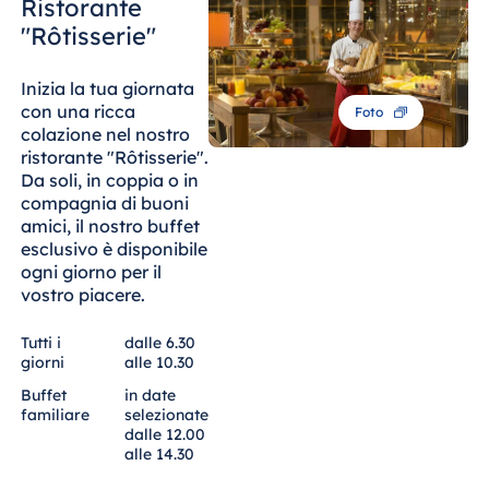
Blue Albena
Ristorante
"Rôtisserie"
Hotel Amelia
Inizia la tua giornata
con una ricca
Foto
colazione nel nostro
Cina
ristorante "Rôtisserie".
Hotel Taicang
Da soli, in coppia o in
Garden
compagnia di buoni
amici, il nostro buffet
Hotel &
esclusivo è disponibile
Conference
ogni giorno per il
Center Taicang
vostro piacere.
Tutti i
dalle 6.30
giorni
alle 10.30
Italia
Buffet
in date
Resort Calabria
familiare
selezionate
dalle 12.00
alle 14.30