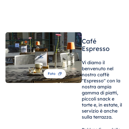
Malta
Antonine Hotel &
Spa Malta
Café
Mauritius
Espresso
Resort & Spa
Mauritius
Vi diamo il
benvenuto nel
Foto
nostro caffè
"Espresso" con la
nostra ampia
gamma di piatti,
piccoli snack e
torte e, in estate, il
servizio è anche
sulla terrazza.