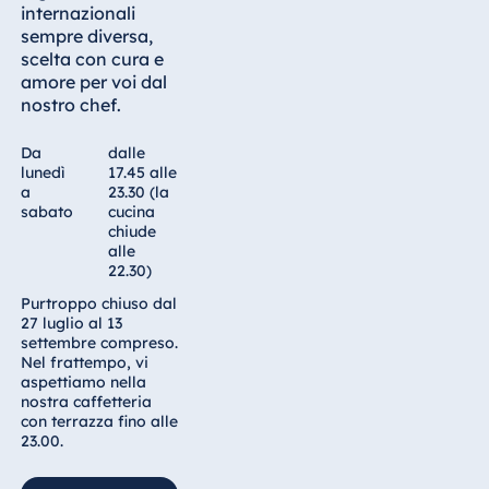
I bambini fino ai 6 anni d'età mangiano
internazionali
gratis, i bambini dai 7 ai 12 anni d'età
sempre diversa,
pagano metà prezzo.
scelta con cura e
amore per voi dal
nostro chef.
Prenotazone tavolo
Da
dalle
Cliccare su questo link per prenotare un tavolo con il nostro
lunedì
17.45 alle
partner “TheFork”
a
23.30 (la
sabato
cucina
chiude
alle
22.30)
Purtroppo chiuso dal
27 luglio al 13
settembre compreso.
Nel frattempo, vi
aspettiamo nella
nostra caffetteria
con terrazza fino alle
23.00.