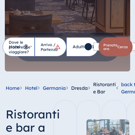
Dove le
Arrivo /
Hotel
Prenota
Adulti
1
Bambini
0
piacerebbe
*
cerca
ora
Partenza
viaggiare?
Germania
Hotel Bad
Homburg
Ristoranti
back 
Home
Hotel
Germania
Dresda
Hotel Bad
e Bar
Germ
Salzuflen
Hotel Bad
Ristoranti
Wildungen
proArte Hotel
e bar a
Berlin