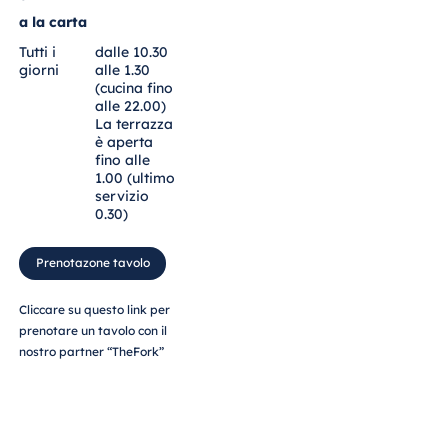
Malta
a la carta
Antonine Hotel &
Tutti i
dalle 10.30
Spa Malta
giorni
alle 1.30
(cucina fino
alle 22.00)
La terrazza
è aperta
fino alle
Mauritius
1.00 (ultimo
Resort & Spa
servizio
Mauritius
0.30)
Prenotazone tavolo
Cliccare su questo link per
prenotare un tavolo con il
nostro partner “TheFork”