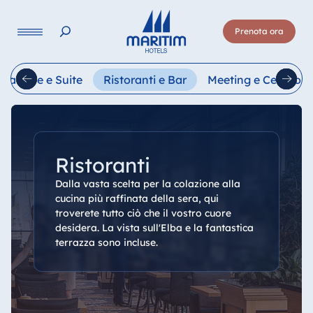
Lingua
Prenota ora
Deutsch
English
Français
Italiano
Esp
Camere e Suite
Ristoranti e Bar
Meeting e Cerimoni
Ristoranti
Dalla vasta scelta per la colazione alla
cucina più raffinata della sera, qui
troverete tutto ciò che il vostro cuore
desidera. La vista sull'Elba e la fantastica
terrazza sono incluse.