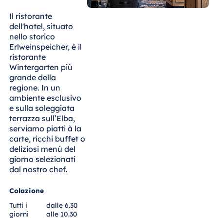
Blue Albena
Il ristorante
Hotel Amelia
dell'hotel, situato
nello storico
Erlweinspeicher, è il
ristorante
Cina
Wintergarten più
Hotel Taicang
grande della
Garden
regione. In un
ambiente esclusivo
Hotel &
e sulla soleggiata
Conference
terrazza sull’Elba,
Center Taicang
serviamo piatti à la
carte, ricchi buffet o
deliziosi menù del
giorno selezionati
Italia
dal nostro chef.
Resort Calabria
Colazione
Tutti i
dalle 6.30
giorni
alle 10.30