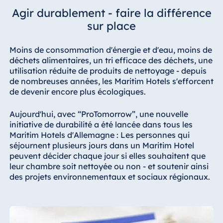
Hotel Darmstadt
Agir durablement - faire la différence
Hotel Dresden
sur place
Hotel Düsseldorf
Moins de consommation d'énergie et d'eau, moins de
Hotel Frankfurt
déchets alimentaires, un tri efficace des déchets, une
Hotel am
utilisation réduite de produits de nettoyage - depuis
Schlossgarten
de nombreuses années, les Maritim Hotels s'efforcent
Fulda
de devenir encore plus écologiques.
Airport Hotel
Aujourd'hui, avec “ProTomorrow”, une nouvelle
Hannover
initiative de durabilité a été lancée dans tous les
Hotel Ingolstadt
Maritim Hotels d'Allemagne : Les personnes qui
séjournent plusieurs jours dans un Maritim Hotel
Hotel Bellevue
peuvent décider chaque jour si elles souhaitent que
Kiel
leur chambre soit nettoyée ou non - et soutenir ainsi
Hotel Köln
des projets environnementaux et sociaux régionaux.
Hotel
Königswinter
Hotel Magdeburg