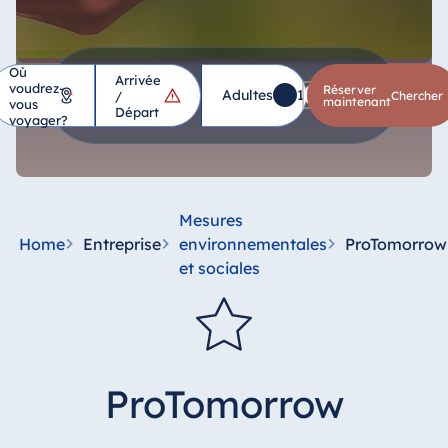
Où
Arrivée
voudrez-
Hôtel
Réserver
Adultes
1
Enfants
0
*
/
chercher
maintenant
vous
Départ
voyager?
Allemagne
Hotel Bad
Homburg
Mesures
Hotel Bad
Home
Entreprise
environnementales
ProTomorrow
Salzuflen
et sociales
Hotel Bad
Wildungen
proArte Hotel
Berlin
ProTomorrow
Hotel Bonn
Hotel Bremen