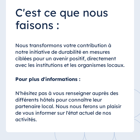
C'est ce que nous
Chine
faisons :
Hotel Taicang
Garden
Nous transformons votre contribution à
Hotel &
notre initiative de durabilité en mesures
Conference
ciblées pour un avenir positif, directement
Center Taicang
avec les institutions et les organismes locaux.
Pour plus d'informations :
Italie
N'hésitez pas à vous renseigner auprès des
Resort Calabria
différents hôtels pour connaître leur
partenaire local. Nous nous ferons un plaisir
de vous informer sur l'état actuel de nos
activités.
Malte
Antonine Hotel &