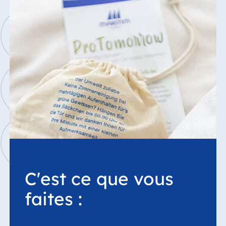
Hotel München
Hotel Stuttgart
Seehotel
Timmendorfer
Strand
TitiseeHotel
Titisee-Neustadt
Strandhotel
Travemünde
Hotel Ulm
Star-Apart Hansa
Hotel Wiesbaden
Hotel Würzburg
C'est ce que vous
faites :
Egypte