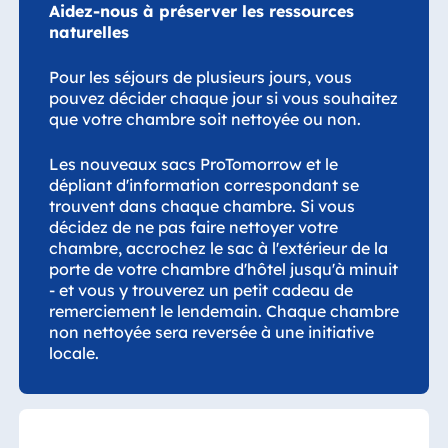
Jolie Ville Resort
Aidez-nous à préserver les ressources
& Casino Sharm
naturelles
El Sheikh
Pour les séjours de plusieurs jours, vous
pouvez décider chaque jour si vous souhaitez
que votre chambre soit nettoyée ou non.
Albanie
Les nouveaux sacs ProTomorrow et le
Hotel Plaza
dépliant d'information correspondant se
Tirana
trouvent dans chaque chambre. Si vous
Resort Marina
décidez de ne pas faire nettoyer votre
Bay
chambre, accrochez le sac à l'extérieur de la
porte de votre chambre d'hôtel jusqu'à minuit
- et vous y trouverez un petit cadeau de
remerciement le lendemain. Chaque chambre
non nettoyée sera reversée à une initiative
Bulgarie
locale.
Hotel Paradise
Blue Albena
Hotel Amelia