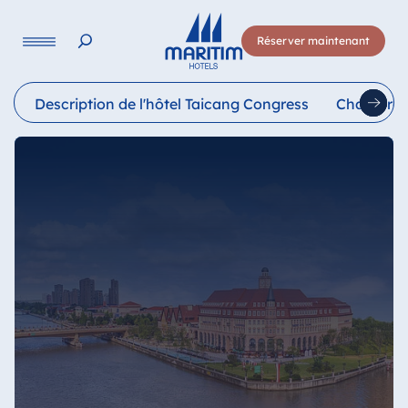
Langue
Réserver maintenant
Deutsch
English
Français
Italiano
Esp
Description de l'hôtel Taicang Congress
Chambres 