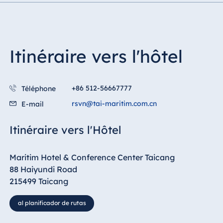
Egypte
Jolie Ville Resort
& Casino Sharm
Itinéraire vers l'hôtel
El Sheikh
+86 512-56667777
Téléphone
Albanie
rsvn@tai-maritim.com.cn
E-mail
Hotel Plaza
Tirana
Itinéraire vers l'Hôtel
Resort Marina
Bay
Maritim Hotel & Conference Center Taicang
88 Haiyundi Road
215499 Taicang
Bulgarie
al planificador de rutas
Hotel Paradise