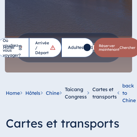
Où
Arrivée
voudrez-
Hôtel
Réserver
Adultes
1
Enfants
0
*
/
chercher
maintenant
vous
Départ
voyager?
Allemagne
Hotel Bad
Homburg
back
Taicang
Cartes et
Hotel Bad
Home
Hôtels
Chine
to
Congress
transports
Salzuflen
Chine
Hotel Bad
Wildungen
Cartes et transports
proArte Hotel
Berlin