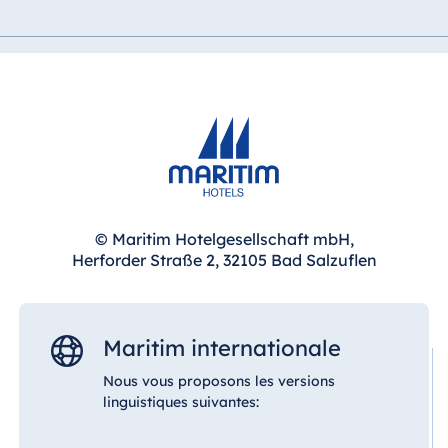
Blue Albena
Hotel Amelia
Chine
Hotel Taicang
Garden
Hotel &
Conference
© Maritim Hotelgesellschaft mbH,
Center Taicang
Herforder Straße 2, 32105 Bad Salzuflen
Italie
Maritim internationale
Resort Calabria
Nous vous proposons les versions
linguistiques suivantes: