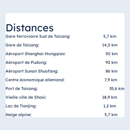
Königswinter
Hotel Magdeburg
Hotel München
Distances
Hotel Stuttgart
Gare ferroviaire Sud de Taicang:
5,7 km
Seehotel
Timmendorfer
Gare de Taicang:
14,5 km
Strand
Aéroport Shanghai-Hongqiao:
50 km
TitiseeHotel
Aéroport de Pudong:
92 km
Titisee-Neustadt
Aéroport Sunan Shuofang:
86 km
Strandhotel
Centre économique allemand:
7,9 km
Travemünde
Port de Taicang:
35,6 km
Hotel Ulm
Vieille ville de Shaxi:
18,9 km
Star-Apart Hansa
Hotel Wiesbaden
Lac de Tianjing:
1,2 km
Hotel Würzburg
Neige alpine:
5,7 km