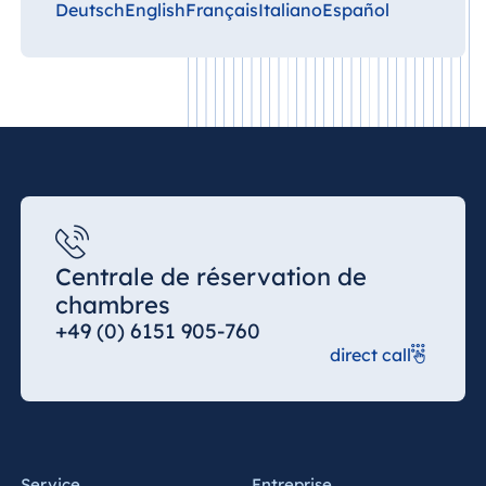
Deutsch
English
Français
Italiano
Español
Malte
Antonine Hotel &
Spa Malta
Maurice
Resort & Spa
Mauritius
Centrale de réservation de
chambres
+49 (0) 6151 905-760
direct call
Service
Entreprise