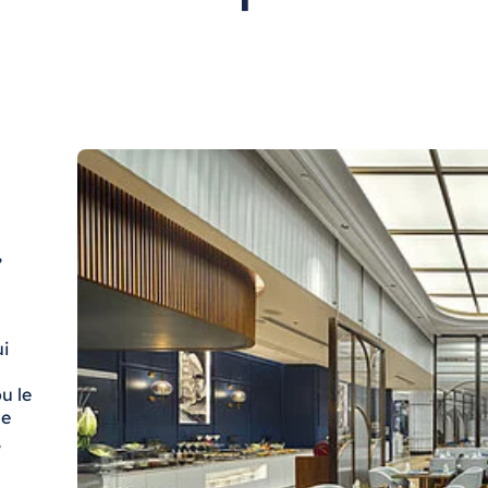
,
i
u le
se
,