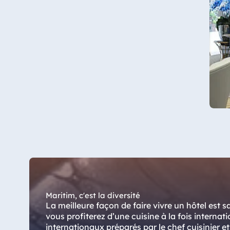
Star-Apart Hansa Hotel Wiesbaden
Hotel Würzburg
Egypte
Jolie Ville Resort & Casino Sharm El
Sheikh
Albanie
Hotel Plaza Tirana
Resort Marina Bay
Maritim, c'est la diversité
La meilleure façon de faire vivre un hôtel est
vous profiterez d’une cuisine à la fois internatio
internationaux préparés par le chef cuisinier e