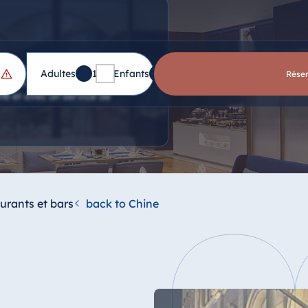
restaurants et un bar.
Adultes
1
Enfants
0
Rése
ses ou choisissez des plats
ité et avec un service de
urants et bars
back to Chine