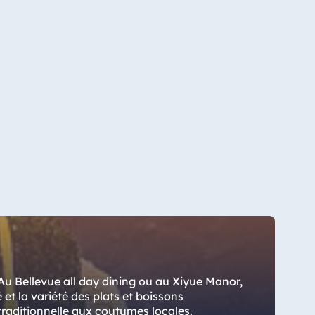
Au Bellevue all day dining ou au Xiyue Manor,
é et la variété des plats et boissons
 traditionnelle aux coutumes locales.