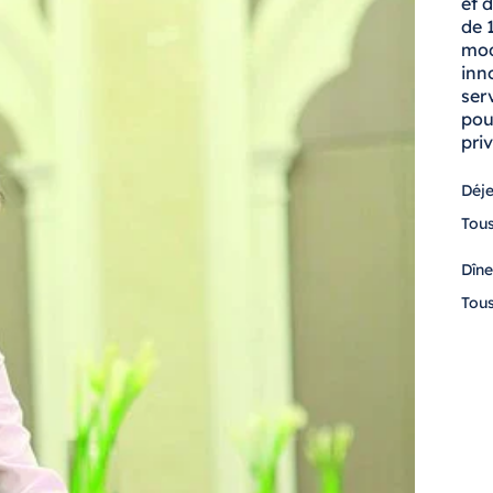
et 
de 
mod
inn
ser
pou
pri
Déj
Tous
Dîne
Tous