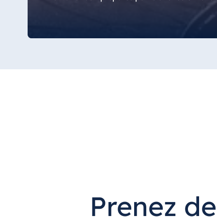
Bulgarie
Hotel Paradise Blue Albena
Hotel Amelia
Chine
Hotel Taicang Garden
Hotel & Conference Center Taicang
Italie
Resort Calabria
Prenez de
Malte