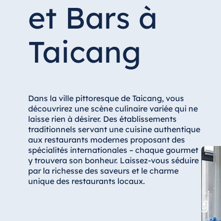
Hotel Düsseldorf
et Bars à
Hotel Frankfurt
Hotel am Schlossgarten Fulda
Taicang
Airport Hotel Hannover
Hotel Ingolstadt
Hotel Bellevue Kiel
Hotel Köln
Dans la ville pittoresque de Taicang, vous
découvrirez une scène culinaire variée qui ne
Hotel Königswinter
laisse rien à désirer. Des établissements
Hotel Magdeburg
traditionnels servant une cuisine authentique
aux restaurants modernes proposant des
Hotel München
spécialités internationales – chaque gourmet
Hotel Stuttgart
y trouvera son bonheur. Laissez-vous séduire
par la richesse des saveurs et le charme
Seehotel Timmendorfer Strand
unique des restaurants locaux.
TitiseeHotel Titisee-Neustadt
Strandhotel Travemünde
Hotel Ulm