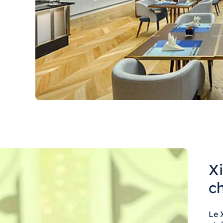
X
ch
Le 