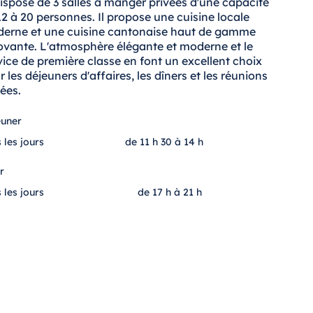
dispose de 3 salles à manger privées d'une capacité
12 à 20 personnes. Il propose une cuisine locale
erne et une cuisine cantonaise haut de gamme
ovante. L'atmosphère élégante et moderne et le
vice de première classe en font un excellent choix
r les déjeuners d'affaires, les dîners et les réunions
vées.
euner
 les jours
de 11 h 30 à 14 h
r
 les jours
de 17 h à 21 h