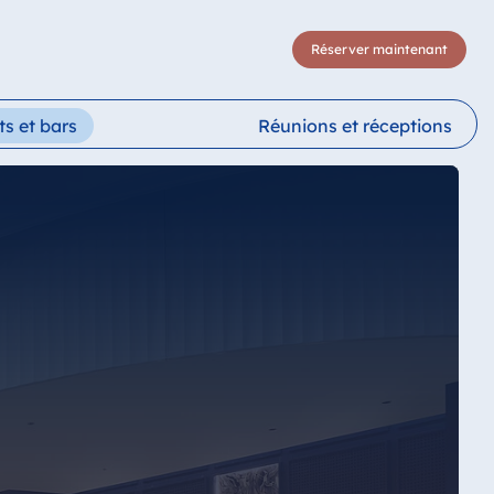
Réserver maintenant
s et bars
Réunions et réceptions