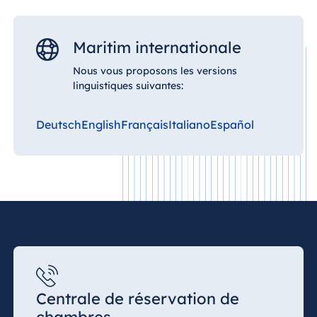
Königswinter
Hotel Magdeburg
Maritim internationale
Hotel München
Nous vous proposons les versions
Hotel Stuttgart
linguistiques suivantes:
Seehotel
Timmendorfer
Strand
Deutsch
English
Français
Italiano
Español
TitiseeHotel
Titisee-Neustadt
Strandhotel
Travemünde
Hotel Ulm
Star-Apart Hansa
Hotel Wiesbaden
Hotel Würzburg
Centrale de réservation de