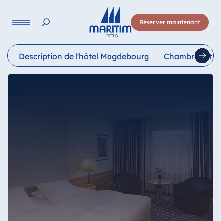
Langue
Réserver maintenant
Deutsch
English
Français
Italiano
Esp
Description de l'hôtel Magdebourg
Chambres et su