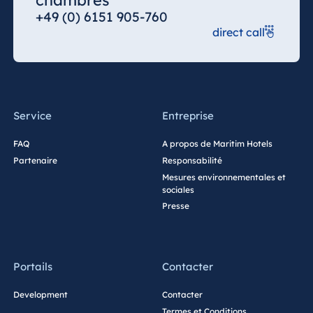
chambres
+49 (0) 6151 905-760
Egypte
direct call
Jolie Ville Resort
& Casino Sharm
El Sheikh
Service
Entreprise
Albanie
FAQ
A propos de Maritim Hotels
Partenaire
Responsabilité
Hotel Plaza
Tirana
Mesures environnementales et
sociales
Resort Marina
Presse
Bay
Portails
Contacter
Bulgarie
Development
Contacter
Hotel Paradise
Termes et Conditions