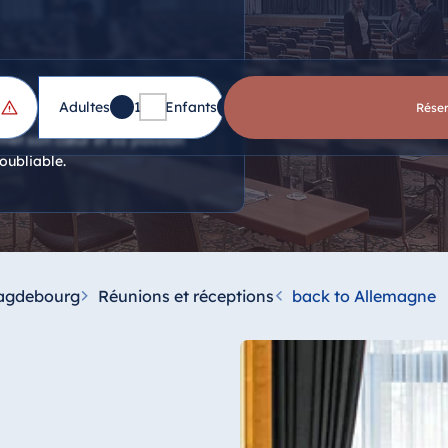
Adultes
1
Enfants
0
Rése
s, il y a 18 salles pour les
 met son cœur et sa passion
oubliable.
agdebourg
Réunions et réceptions
back to Allemagne