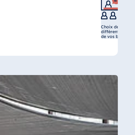
Choix de salles 
différentes taill
de vos besoins