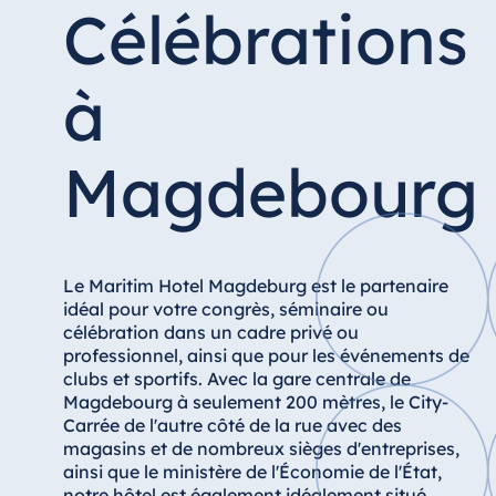
Hotel Düsseldorf
Célébrations
Hotel Frankfurt
Hotel am Schlossgarten Fulda
à
Airport Hotel Hannover
Hotel Ingolstadt
Magdebourg
Hotel Bellevue Kiel
Hotel Köln
Hotel Königswinter
Hotel Magdeburg
Le Maritim Hotel Magdeburg est le partenaire
idéal pour votre congrès, séminaire ou
Hotel München
célébration dans un cadre privé ou
Hotel Stuttgart
professionnel, ainsi que pour les événements de
clubs et sportifs. Avec la gare centrale de
Seehotel Timmendorfer Strand
Magdebourg à seulement 200 mètres, le City-
TitiseeHotel Titisee-Neustadt
Carrée de l'autre côté de la rue avec des
magasins et de nombreux sièges d'entreprises,
Strandhotel Travemünde
ainsi que le ministère de l'Économie de l'État,
Hotel Ulm
notre hôtel est également idéalement situé.