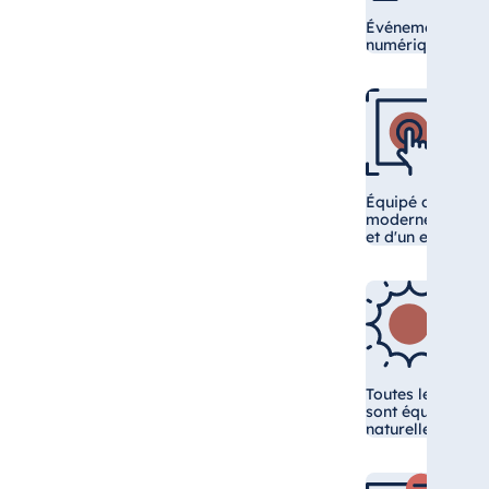
Événements hybr
numériques
Équipé d'une te
moderne pour le
et d'un excellen
Toutes les salle
sont équipées d
naturelle