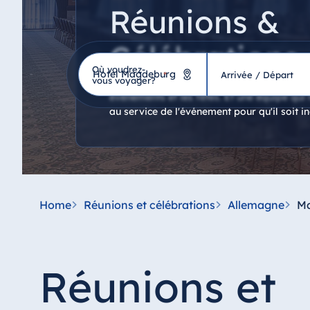
Réunions &
Célébrations
Où voudrez-
Hôtel
*
Arrivée / Départ
vous voyager?
Petites, grandes ou très spéciales - chez nou
événements et les fêtes. Et une équipe qui
au service de l'événement pour qu'il soit in
Allemagne
Hotel Bad Homburg
Hotel Bad Salzuflen
Hotel Bad Wildungen
Home
Réunions et célébrations
Allemagne
M
proArte Hotel Berlin
Hotel Bonn
Hotel Bremen
Réunions et
Hotel Darmstadt
Hotel Dresden