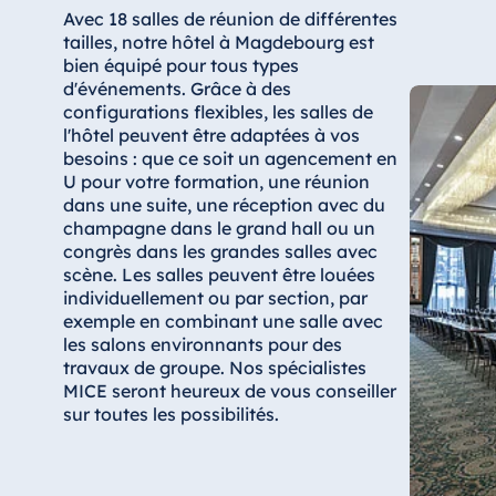
Bulgarie
Avec 18 salles de réunion de différentes
Hotel Paradise Blue Albena
tailles, notre hôtel à Magdebourg est
bien équipé pour tous types
Hotel Amelia
d'événements. Grâce à des
configurations flexibles, les salles de
l'hôtel peuvent être adaptées à vos
besoins : que ce soit un agencement en
Chine
U pour votre formation, une réunion
dans une suite, une réception avec du
Hotel Taicang Garden
champagne dans le grand hall ou un
Hotel & Conference Center Taicang
congrès dans les grandes salles avec
scène. Les salles peuvent être louées
individuellement ou par section, par
exemple en combinant une salle avec
les salons environnants pour des
Italie
travaux de groupe. Nos spécialistes
Resort Calabria
MICE seront heureux de vous conseiller
sur toutes les possibilités.
Malte