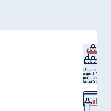
18 salles de réu
capacité allant 
personnes, Salle
jusqu'à 1 550 pe