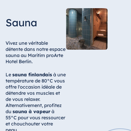
Egypte
Sauna
Jolie Ville Resort
& Casino Sharm
El Sheikh
Vivez une véritable
détente dans notre espace
sauna au Maritim proArte
Albanie
Hotel Berlin.
Hotel Plaza
Tirana
Le
sauna finlandais
à une
température de 80°C vous
Resort Marina
offre l'occasion idéale de
Bay
détendre vos muscles et
de vous relaxer.
Alternativement, profitez
du
sauna à vapeur
à
Bulgarie
55°C pour vous ressourcer
et chouchouter votre
Hotel Paradise
peau.