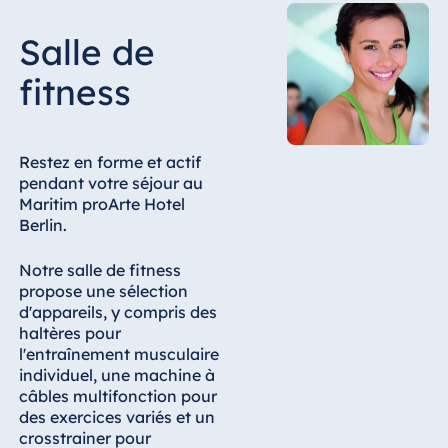
Malte
Salle de
Antonine Hotel &
Spa Malta
fitness
Restez en forme et actif
Maurice
pendant votre séjour au
Resort & Spa
Maritim proArte Hotel
Mauritius
Berlin.
Notre salle de fitness
propose une sélection
d'appareils, y compris des
haltères pour
l'entraînement musculaire
individuel, une machine à
câbles multifonction pour
des exercices variés et un
crosstrainer pour