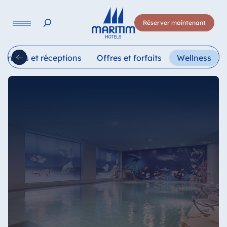
Langue
Réserver maintenant
Deutsch
English
Français
Italiano
Esp
éunions et réceptions
Offres et forfaits
Wellness