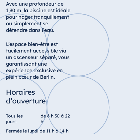
Königswinter
Avec une profondeur de
1,30 m, la piscine est idéale
Hotel Magdeburg
pour nager tranquillement
Hotel München
ou simplement se
détendre dans l’eau.
Hotel Stuttgart
Seehotel
L’espace bien-être est
Timmendorfer
facilement accessible via
Strand
un ascenseur séparé, vous
garantissant une
TitiseeHotel
expérience exclusive en
Titisee-Neustadt
plein cœur de Berlin.
Strandhotel
Travemünde
Horaires
Hotel Ulm
d’ouverture
Star-Apart Hansa
Hotel Wiesbaden
Tous les
de 6 h 30 à 22
jours
h
Hotel Würzburg
Fermée le lundi de 11 h à 14 h