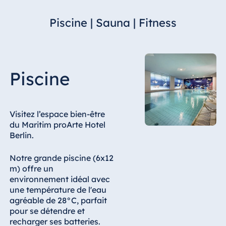
Hotel Bonn
Piscine | Sauna | Fitness
Hotel Bremen
Hotel Darmstadt
Hotel Dresden
Hotel Düsseldorf
Piscine
Hotel Frankfurt
Hotel am
Schlossgarten
Visitez l’espace bien-être
Fulda
du Maritim proArte Hotel
Berlin.
Airport Hotel
Hannover
Notre grande piscine (6x12
Hotel Ingolstadt
m) offre un
Hotel Bellevue
environnement idéal avec
Kiel
une température de l'eau
agréable de 28°C, parfait
Hotel Köln
pour se détendre et
Hotel
recharger ses batteries.