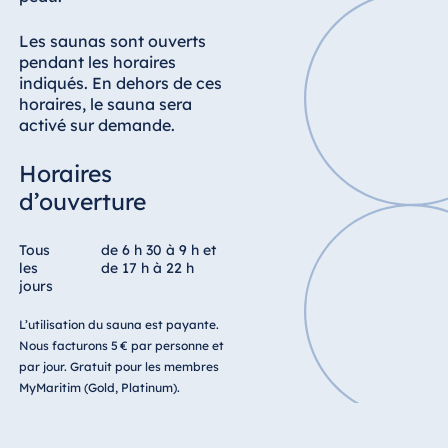
Blue Albena
Hotel Amelia
Les saunas sont ouverts
pendant les horaires
indiqués. En dehors de ces
horaires, le sauna sera
activé sur demande.
Chine
Hotel Taicang
Horaires
Garden
d’ouverture
Hotel &
Conference
Center Taicang
Tous
de 6 h 30 à 9 h et
les
de 17 h à 22 h
jours
L’utilisation du sauna est payante.
Italie
Nous facturons 5 € par personne et
par jour. Gratuit pour les membres
Resort Calabria
MyMaritim (Gold, Platinum).