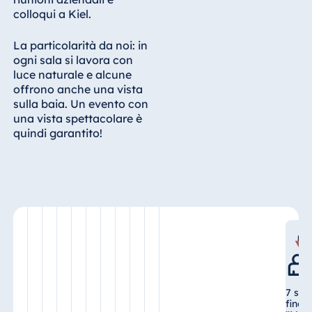
colloqui a Kiel.
Egitto
La particolarità da noi: in
Jolie Ville Resort
ogni sala si lavora con
& Casino Sharm
luce naturale e alcune
El Sheikh
offrono anche una vista
sulla baia. Un evento con
una vista spettacolare è
quindi garantito!
Albania
Hotel Plaza
Tirana
Resort Marina
Bay
Bulgaria
7 sal
Hotel Paradise
fino 