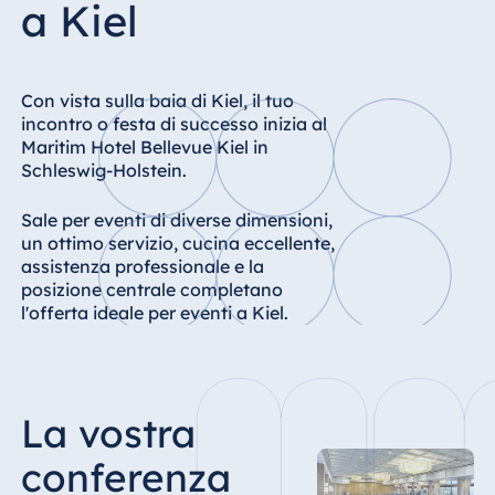
a Kiel
Hotel Bonn
Hotel Bremen
Hotel Darmstadt
Con vista sulla baia di Kiel, il tuo
Hotel Dresden
incontro o festa di successo inizia al
Maritim Hotel Bellevue Kiel in
Hotel Düsseldorf
Schleswig-Holstein.
Hotel Frankfurt
Hotel am
Sale per eventi di diverse dimensioni,
Schlossgarten
un ottimo servizio, cucina eccellente,
Fulda
assistenza professionale e la
posizione centrale completano
Airport Hotel
l'offerta ideale per eventi a Kiel.
Hannover
Hotel Ingolstadt
Hotel Bellevue
Kiel
La vostra
Hotel Köln
conferenza
Hotel