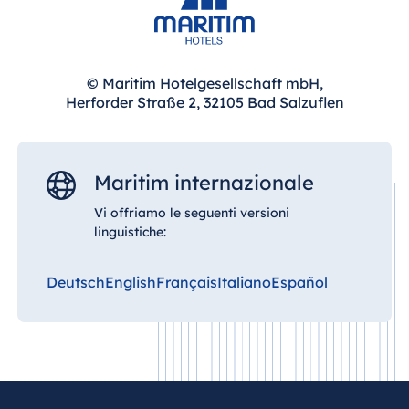
lavorare con concentrazione e svolgere incontri
in totale tranquillità, ideale per appuntamenti di
alto livello.
© Maritim Hotelgesellschaft mbH,
Herforder Straße 2, 32105 Bad Salzuflen
Maritim internazionale
Vi offriamo le seguenti versioni
linguistiche:
Deutsch
English
Français
Italiano
Español