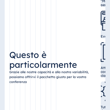
Blue Albena
"Mari
pers
Hotel Amelia
Cina
Eventi
Hotel Taicang
Garden
Hotel &
Questo è
Conference
Center Taicang
particolarmente
Attre
confe
Grazie alle nostre capacità e alla nostra variabilità,
class
possiamo offrirvi il pacchetto giusto per la vostra
conferenza
Italia
Resort Calabria
Tutte