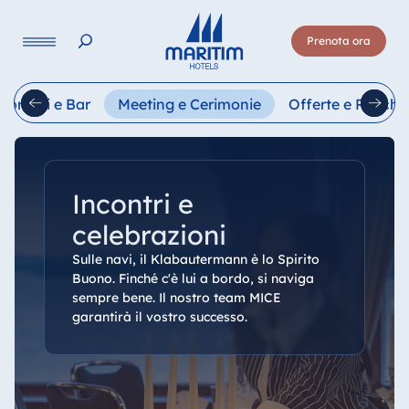
Lingua
Prenota ora
Deutsch
English
Français
Italiano
Esp
storanti e Bar
Meeting e Cerimonie
Offerte e Pacchet
Incontri e
celebrazioni
Sulle navi, il Klabautermann è lo Spirito
Buono. Finché c'è lui a bordo, si naviga
sempre bene. Il nostro team MICE
garantirà il vostro successo.