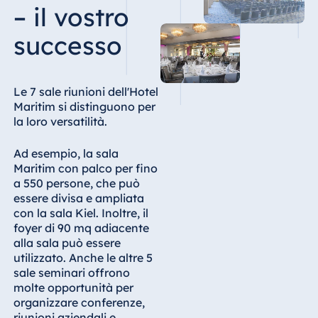
Königswinter
– il vostro
Hotel Magdeburg
successo
Hotel München
Hotel Stuttgart
Le 7 sale riunioni dell'Hotel
Seehotel
Maritim si distinguono per
Timmendorfer
la loro versatilità.
Strand
TitiseeHotel
Ad esempio, la sala
Titisee-Neustadt
Maritim con palco per fino
a 550 persone, che può
Strandhotel
essere divisa e ampliata
Travemünde
con la sala Kiel. Inoltre, il
Hotel Ulm
foyer di 90 mq adiacente
Star-Apart Hansa
alla sala può essere
Hotel Wiesbaden
utilizzato. Anche le altre 5
sale seminari offrono
Hotel Würzburg
molte opportunità per
organizzare conferenze,
riunioni aziendali e