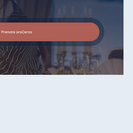
Prenota ora
cerca