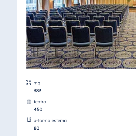
Antonine Hotel & Spa Malta
Mauritius
Resort & Spa Mauritius
mq
383
teatro
450
u-forma esterna
80