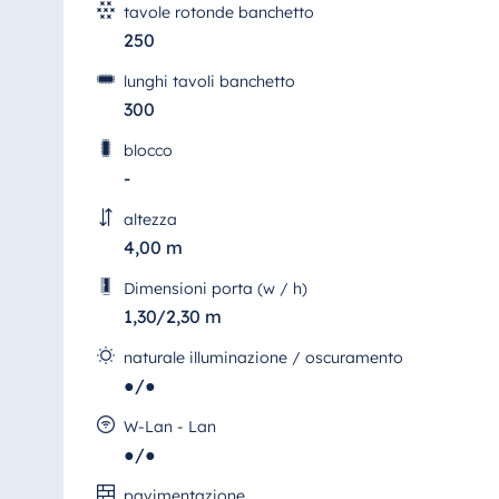
tavole rotonde banchetto
250
lunghi tavoli banchetto
300
blocco
-
altezza
4,00 m
Dimensioni porta (w / h)
1,30/2,30 m
naturale illuminazione / oscuramento
●/●
W-Lan - Lan
●/●
pavimentazione