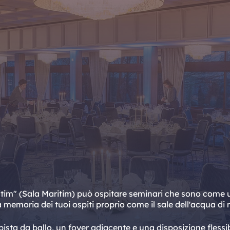
aritim" (Sala Maritim) può ospitare seminari che sono come 
emoria dei tuoi ospiti proprio come il sale dell'acqua di m
ista da ballo, un foyer adiacente e una disposizione flessib