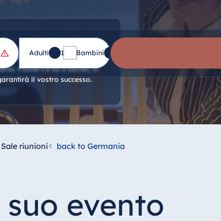
lebrazioni
Adulti
1
Bambini
0
ono. Finché c'è lui a bordo, si
rantirà il vostro successo.
Sale riunioni
back to Germania
l suo evento