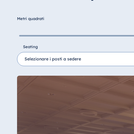
Hotel Düsseldorf
Hotel Frankfurt
Metri quadrati
Hotel am Schlossgarten Fulda
Airport Hotel Hannover
Hotel Ingolstadt
Seating
Hotel Bellevue Kiel
Hotel Köln
Hotel Königswinter
Hotel Magdeburg
Hotel München
Hotel Stuttgart
Seehotel Timmendorfer Strand
TitiseeHotel Titisee-Neustadt
Strandhotel Travemünde
Hotel Ulm