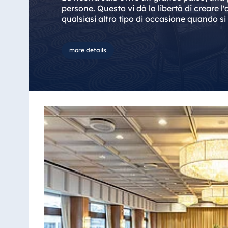
Bulgaria
persone. Questo vi dà la libertà di creare l'
Hotel Paradise Blue Albena
qualsiasi altro tipo di occasione quando si
Hotel Amelia
more details
Cina
Hotel Taicang Garden
Hotel & Conference Center Taicang
Italia
Resort Calabria
Malta