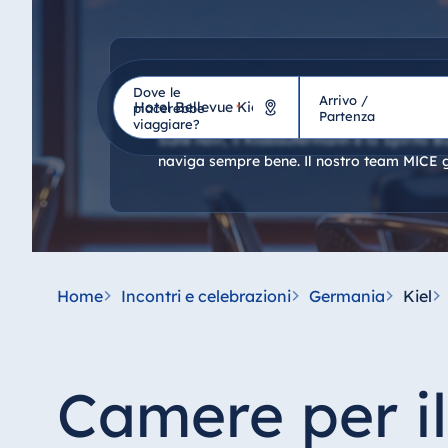
Incontri e ce
Dove le
Arrivo /
Hotel
piacerebbe
*
Partenza
viaggiare?
Sulle navi, il Klabautermann è lo Spirito Bu
naviga sempre bene. Il nostro team MICE ga
Germania
Hotel Bad Homburg
Hotel Bad Salzuflen
Hotel Bad Wildungen
Home
Incontri e celebrazioni
Germania
Kiel
proArte Hotel Berlin
Hotel Bonn
Hotel Bremen
Camere per i
Hotel Darmstadt
Hotel Dresden