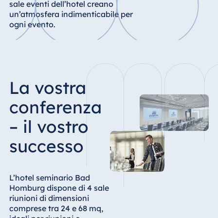
sale eventi dell’hotel creano
Königswinter
un’atmosfera indimenticabile per
Hotel Magdeburg
ogni evento.
Hotel München
Hotel Stuttgart
Seehotel
Timmendorfer
La vostra
Strand
TitiseeHotel
conferenza
Titisee-Neustadt
– il vostro
Strandhotel
Travemünde
successo
Hotel Ulm
Star-Apart Hansa
Hotel Wiesbaden
L’hotel seminario Bad
Homburg dispone di 4 sale
Hotel Würzburg
riunioni di dimensioni
comprese tra 24 e 68 mq,