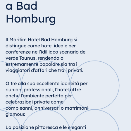
a Bad
Hotel Bonn
Hotel Bremen
Homburg
Hotel Darmstadt
Hotel Dresden
Hotel Düsseldorf
Il Maritim Hotel Bad Homburg si
distingue come hotel ideale per
Hotel Frankfurt
conferenze nell’idilliaco scenario del
Hotel am
verde Taunus, rendendolo
Schlossgarten
estremamente popolare sia tra i
Fulda
viaggiatori d’affari che tra i privati.
Airport Hotel
Oltre alla sua eccellente idoneità per
Hannover
riunioni professionali, l’hotel offre
Hotel Ingolstadt
anche l’ambiente perfetto per
celebrazioni private come
Hotel Bellevue
compleanni, anniversari o matrimoni
Kiel
glamour.
Hotel Köln
La posizione pittoresca e le eleganti
Hotel