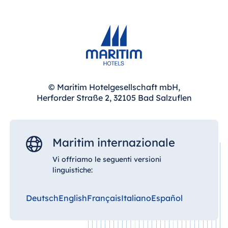
In questo modo potrete godere della tranquillità
di Bad Homburg e allo stesso tempo raggiungere
rapidamente importanti poli fieristici e di
trasporto, ideali per congressi, fiere e viaggi di
lavoro.
© Maritim Hotelgesellschaft mbH,
Herforder Straße 2, 32105 Bad Salzuflen
Maritim internazionale
Vi offriamo le seguenti versioni
linguistiche:
Deutsch
English
Français
Italiano
Español