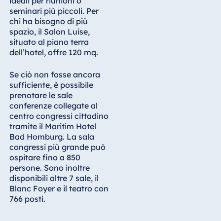
ideali per riunioni o
seminari più piccoli. Per
Egitto
chi ha bisogno di più
spazio, il Salon Luise,
Jolie Ville Resort
situato al piano terra
& Casino Sharm
dell’hotel, offre 120 mq.
El Sheikh
Se ciò non fosse ancora
sufficiente, è possibile
prenotare le sale
Albania
conferenze collegate al
Hotel Plaza
centro congressi cittadino
Tirana
tramite il Maritim Hotel
Bad Homburg. La sala
Resort Marina
congressi più grande può
Bay
ospitare fino a 850
persone. Sono inoltre
disponibili altre 7 sale, il
Blanc Foyer e il teatro con
Bulgaria
766 posti.
Hotel Paradise