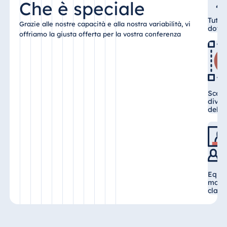
Che è speciale
Malta
Tutte
Antonine Hotel &
Grazie alle nostre capacità e alla nostra variabilità, vi
dotat
Spa Malta
offriamo la giusta offerta per la vostra conferenza
Mauritius
Scelt
Resort & Spa
diver
Mauritius
delle
Equip
moder
class