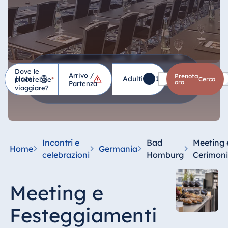
Dove le
Arrivo /
Hotel
Prenota
Adulti
1
Bambini
0
piacerebbe
*
cerca
ora
Partenza
viaggiare?
Germania
Hotel Bad
Homburg
Incontri e
Bad
Meeting 
Home
Germania
Hotel Bad
celebrazioni
Homburg
Cerimon
Salzuflen
Hotel Bad
Meeting e
Wildungen
proArte Hotel
Festeggiamenti
Berlin