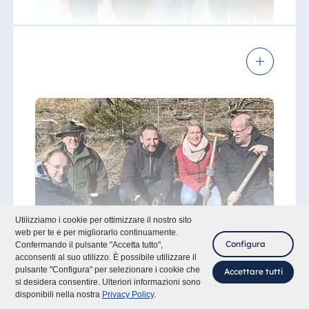
ProTomorrow
Servizio di Assistenza
Hospice per Bambini e
Giovani
2025
Per ogni camera che non richiede la pulizia
quotidiana, sosteniamo il Servizio di
Assistenza Hospice Pediatrico e Giovanile
Utilizziamo i cookie per ottimizzare il nostro sito
Ambulatoriale di Bad Homburg/Taunus.
web per te e per migliorarlo continuamente.
Come parte dell’Associazione Tedesca degli
Configura
Confermando il pulsante "Accetta tutto",
Hospice per Bambini, questa struttura
acconsenti al suo utilizzo. È possibile utilizzare il
pulsante "Configura" per selezionare i cookie che
accompagna le famiglie con bambini,
Accettare tutti
si desidera consentire. Ulteriori informazioni sono
adolescenti o giovani adulti affetti da
disponibili nella nostra
Privacy Policy
.
malattie che ne limitano l’aspettativa di vita
Riforestazione della foresta