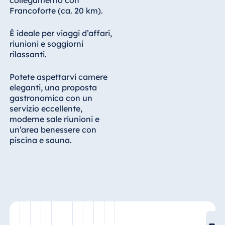
Königswinter
Francoforte (ca. 20 km).
Hotel Magdeburg
È ideale per viaggi d’affari,
Hotel München
riunioni e soggiorni
Hotel Stuttgart
rilassanti.
Seehotel
Potete aspettarvi camere
Timmendorfer
eleganti, una proposta
Strand
gastronomica con un
TitiseeHotel
servizio eccellente,
Titisee-Neustadt
moderne sale riunioni e
un’area benessere con
Strandhotel
piscina e sauna.
Travemünde
Hotel Ulm
Star-Apart Hansa
Hotel Wiesbaden
Hotel Würzburg