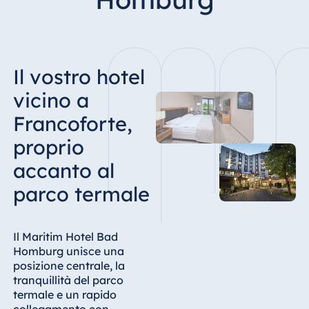
Hotel Bonn
Hotel Bremen
Hotel Darmstadt
Il vostro hotel
Hotel Dresden
Hotel Düsseldorf
vicino a
Hotel Frankfurt
Francoforte,
Hotel am
proprio
Schlossgarten
accanto al
Fulda
Airport Hotel
parco termale
Hannover
Hotel Ingolstadt
Il Maritim Hotel Bad
Hotel Bellevue
Homburg unisce una
Kiel
posizione centrale, la
Hotel Köln
tranquillità del parco
termale e un rapido
Hotel
collegamento con