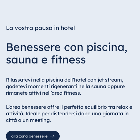
usufruiscono del
check-out
posticipato fino alle
16.00
La vostra pausa in hotel
Tassa per i
3,50 €
Pagabile in loco
a
Benessere con piscina,
(informazione non
persona/gior
visitatori
garantita)
sauna e fitness
Rilassatevi nella piscina dell’hotel con jet stream,
godetevi momenti rigeneranti nella sauna oppure
rimanete attivi nell’area fitness.
L’area benessere offre il perfetto equilibrio tra relax e
attività. Ideale per distendersi dopo una giornata in
città o un meeting.
alla zona benessere