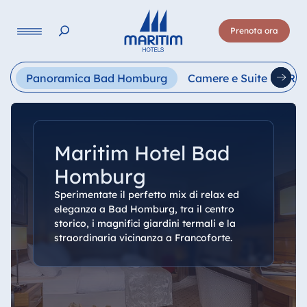
Lingua
Prenota ora
Deutsch
English
Français
Italiano
Esp
Panoramica Bad Homburg
Camere e Suite
Ris
Maritim Hotel Bad
Homburg
Sperimentate il perfetto mix di relax ed
eleganza a Bad Homburg, tra il centro
storico, i magnifici giardini termali e la
straordinaria vicinanza a Francoforte.