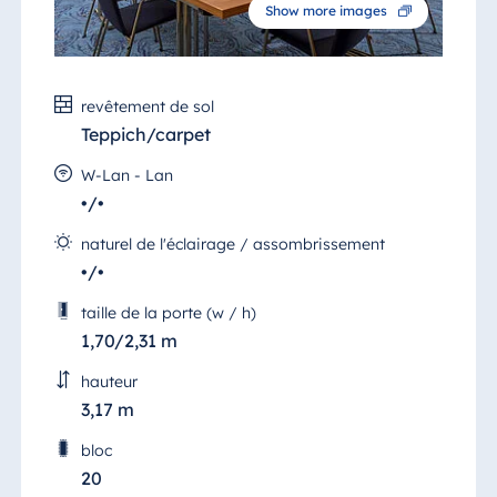
Show more images
revêtement de sol
Teppich/carpet
W-Lan - Lan
•/•
naturel de l'éclairage / assombrissement
•/•
taille de la porte (w / h)
1,70/2,31 m
hauteur
3,17 m
bloc
20