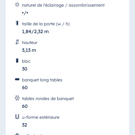
naturel de l'éclairage / assombrissement
•/•
taille de la porte (w / h)
1,84/2,32 m
hauteur
3,13 m
bloc
30
banquet long tables
60
tables rondes de banquet
60
u-forme extérieure
32