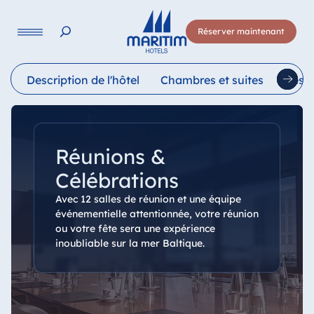
Langue
Réserver maintenant
Deutsch
English
Français
Italiano
Esp
Description de l'hôtel
Chambres et suites
Resta
Réunions &
Célébrations
Avec 12 salles de réunion et une équipe
événementielle attentionnée, votre réunion
ou votre fête sera une expérience
inoubliable sur la mer Baltique.