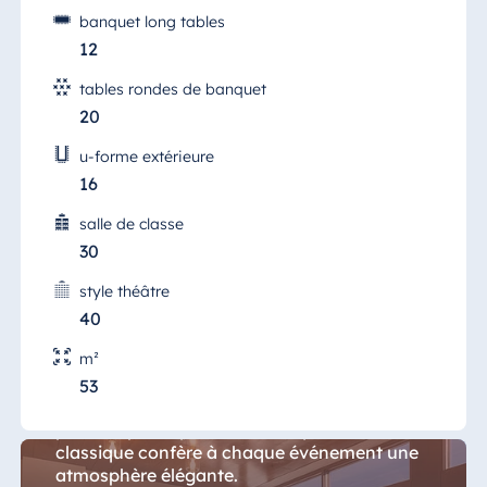
banquet long tables
12
tables rondes de banquet
20
u-forme extérieure
16
salle de classe
30
style théâtre
40
Salon Wuerzburg
m²
Le "Salon Würzburg" moderne et inondé de
53
lumière, offre sur 42 m² beaucoup de place
pour la sphère privée, tandis que l'intérieur
classique confère à chaque événement une
atmosphère élégante.