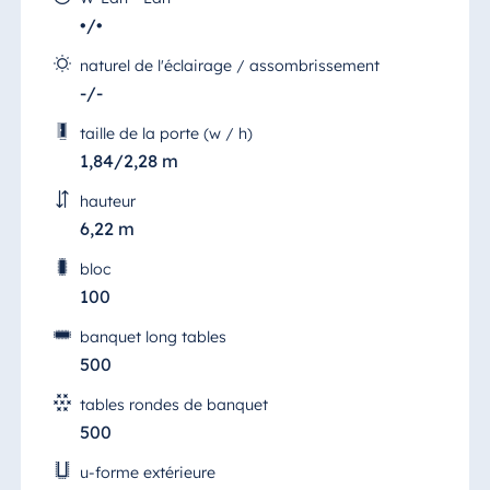
•/•
Egypte
naturel de l'éclairage / assombrissement
Jolie Ville Resort
-/-
& Casino Sharm
El Sheikh
taille de la porte (w / h)
1,84/2,28 m
hauteur
Albanie
6,22 m
Hotel Plaza
bloc
Tirana
100
Resort Marina
Bay
banquet long tables
500
tables rondes de banquet
500
Bulgarie
Hotel Paradise
u-forme extérieure