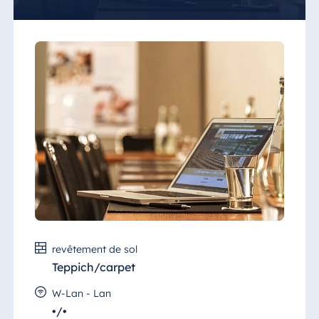
Bien entendu, nous vous accompagnons
également sur le plan culinaire tout au long
de votre événement.
Le salon convient bien comme salle de
réunion et salle de groupe et ne dispose pas
de technique de réunion fixe. Il n'est loué
qu'en combinaison avec la "Saal Maritim"
(Salle Maritim) et le "Saal Schleswig-
Holstein" (Salle Schleswig-Holstein), car
l'accès n'est possible que par l'une de ces
salles.
revêtement de sol
Teppich/carpet
W-Lan - Lan
•/•