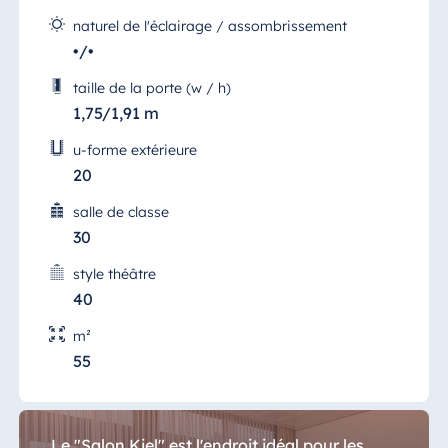
naturel de l'éclairage / assombrissement
•/•
taille de la porte (w / h)
1,75/1,91 m
u-forme extérieure
20
salle de classe
30
style théâtre
40
Salon Kiel
m²
Loin du bruit frénétique des grandes villes,
55
respirer l'air pur de la mer et se concentrer
sur l'essentiel.
Le "Salon Kiel" est l'endroit idéal pour les