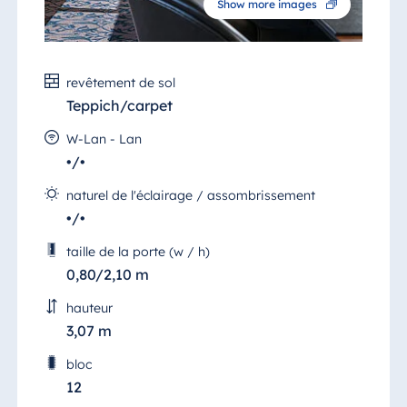
Show more images
sont installées à chaque place.
Depuis ce salon, vous avez une vue latérale
sur la mer et sur l'embouchure de la Trave. Le
revêtement de sol
salon est situé à proximité du hall et du bar
Teppich/carpet
de l'hôtel.
W-Lan - Lan
•/•
naturel de l'éclairage / assombrissement
•/•
taille de la porte (w / h)
0,80/2,10 m
hauteur
3,07 m
bloc
12