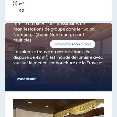
Salon Nuremberg
m²
42
Ateliers, formations, négociations, petites
expositions, séminaires, réunions, fêtes de
famille ou dîners - les possibilités de
manifestations de groupe dans le "Salon
Nürnberg" (Salon Nuremberg) sont
multiples.
more details about room
Le salon se trouve au rez-de-chaussée,
dispose de 42 m², est inondé de lumière avec
vue sur la mer et l'embouchure de la Trave et
se trouve à proximité du hall et du bar de
l'hôtel.
more details
La technique de conférence n'est pas
installée à demeure, mais nous mettons
volontiers à votre disposition des
équipements de conférence selon vos
souhaits.