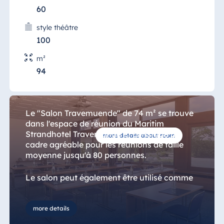
60
style théâtre
100
Salon Travemuende
m²
Vous êtes à la recherche d'un endroit calme
94
à Travemuende ? Alors vous êtes à la bonne
adresse.
Le "Salon Travemuende" de 74 m² se trouve
dans l'espace de réunion du Maritim
Strandhotel Travemünde et constitue un
more details about room
cadre agréable pour les réunions de taille
moyenne jusqu'à 80 personnes.
Le salon peut également être utilisé comme
salle de réunion et salle de groupe.
more details
Un vidéoprojecteur fixe et un écran sont
disponibles.