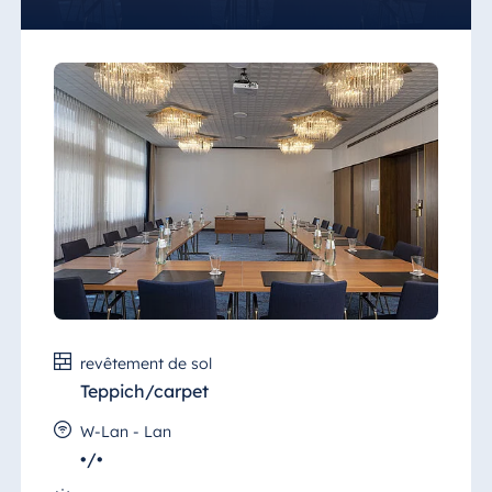
accueillir jusqu'à 100 personnes et convient
à toutes les occasions.
Comme toutes les salles de réunion du
Maritim Strandhotel Travemünde, le salon
est équipé d'un matériel moderne, y compris
un vidéoprojecteur fixe et un écran. La salle
de réunion est accessible aux personnes à
mobilité réduite.
revêtement de sol
Teppich/carpet
W-Lan - Lan
•/•