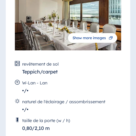
Le salon est accessible aux personnes à
mobilité réduite.
Show more images
revêtement de sol
Teppich/carpet
W-Lan - Lan
•/•
naturel de l'éclairage / assombrissement
•/•
taille de la porte (w / h)
0,80/2,10 m