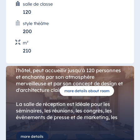
salle de classe
120
style théâtre
200
Salon Salzuflen-les-bains
m²
210
Le "Salon Bad Salzuflen" (Salon Salzuflen-
les-bains), situé au rez-de-chaussée de
l'hôtel, peut accueillir jusqu'à 120 personnes
et enchante par son atmosphère
merveilleuse et par son concept de design et
d'architecture clair.
more details about room
La salle de réception est idéale pour les
séminaires, les réunions, les congrès, les
événements de presse et de marketing, les
événements d'entreprise, les fêtes privées,
les réunions et les expositions. Elle est
directement reliée au foyer de réunion.
more details