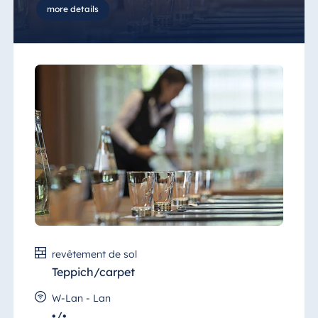
more details
Malte
Les longues tables permettent d'exploiter
Antonine Hotel &
particulièrement bien la capacité de la salle
Spa Malta
et une piste de danse fixe donne
littéralement du "peps" à votre événement
du soir.
Maurice
La salle est directement reliée à la "Saal
Maritim" (salle Maritim) et au restaurant,
Resort & Spa
dont elle est séparée par des parois mobiles.
Mauritius
Forts de notre polyvalence et de notre
expérience, nous mettons tout en œuvre
pour répondre à tous vos besoins et désirs et
faire en sorte que votre événement soit un
succès de bout en bout.
revêtement de sol
Teppich/carpet
W-Lan - Lan
•/•