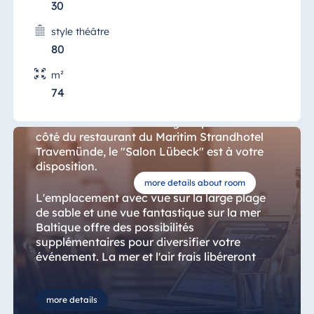
30
style théâtre
80
m²
Salon Luebeck
74
Situé à la hauteur de l'étage supérieur et à
côté du restaurant du Maritim Strandhotel
Travemünde, le "Salon Lübeck" est à votre
disposition.
more details about room
L'emplacement avec vue sur la large plage
de sable et une vue fantastique sur la mer
Baltique offre des possibilités
supplémentaires pour diversifier votre
événement. La mer et l'air frais libéreront
une nouvelle énergie lors de formations
d'équipe, d'activités sportives ou de
promenades reposantes.
more details