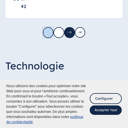
42
1
2
Next
Last
page
page
Technologie
Toutes nos salles de conférence proposent les
Nous utilisons des cookies pour optimiser notre site
installations suivantes
Web pour vous et pour l'améliorer continuellement.
En confirmant le bouton «Tout accepter», vous
Configurer
consentez à son utilisation. Vous pouvez utiliser le
Vidéoprojecteurs
bouton "Configurer" pour sélectionner les cookies
Accepter tout
que vous souhaitez autoriser. De plus amples
Podiums
informations sont disponibles dans notre
politique
de confidentialité
.
Ecrans de projection