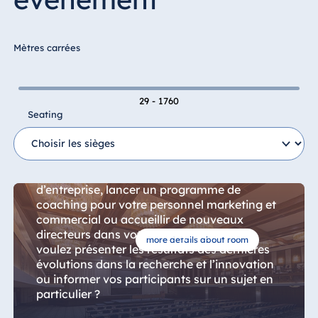
Hotel Bonn
Hotel Bremen
Mètres carrées
Hotel Darmstadt
Hotel Dresden
Hotel Düsseldorf
29 - 1760
Seating
Hotel Frankfurt
Salle Maritim
Hotel am
Schlossgarten
Fulda
Vous voulez présenter une nouvelle stratégie
d’entreprise, lancer un programme de
Airport Hotel
coaching pour votre personnel marketing et
Hannover
commercial ou accueillir de nouveaux
Hotel Ingolstadt
directeurs dans votre entreprise ? Vous
more details about room
voulez présenter les résultats des dernières
Hotel Bellevue
évolutions dans la recherche et l’innovation
Kiel
ou informer vos participants sur un sujet en
Hotel Köln
particulier ?
Hotel