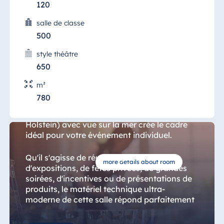
Blue Albena
120
Hotel Amelia
salle de classe
500
style théâtre
Chine
650
Salle Schleswig-Holstein
Hotel Taicang
m²
Garden
780
La salle de réunion moderne "Saal
Hotel &
Schleswig-Holstein"(Salle Schleswig-
Conference
Holstein) avec vue sur la mer crée le cadre
Center Taicang
idéal pour votre événement individuel.
Qu'il s'agisse de réunions, de séminaires,
more details about room
d'expositions, de fêtes privées, de grandes
Italie
soirées, d'incentives ou de présentations de
Resort Calabria
produits, le matériel technique ultra-
moderne de cette salle répond parfaitement
à tous vos besoins pour la communication et
l’information.