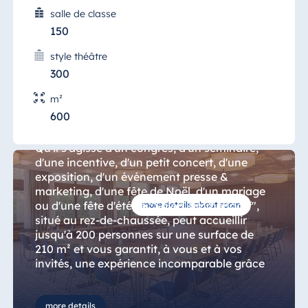
salle de classe
150
style théâtre
300
m²
Salon Timmendorf
600
Qu'il s'agisse d'un congrès, d'un séminaire,
d'une incentive, d'un petit concert, d'une
exposition, d'un événement presse &
marketing, d'une fête de Noël, d'un mariage
ou d'une fête d'été, le "Salon Timmendorf",
more details about room
situé au rez-de-chaussée, peut accueillir
jusqu'à 200 personnes sur une surface de
210 m² et vous garantit, à vous et à vos
invités, une expérience incomparable grâce
à son équipement exceptionnel.
more details