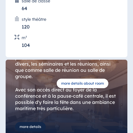
salle de classe
64
style théâtre
120
Salon Braunlage
m²
104
Le "Salon Braunlage" offre un cadre parfait
pour les événements d'entreprise les plus
divers, les séminaires et les réunions, ainsi
que comme salle de réunion ou salle de
groupe.
more details about room
Avec son accès direct au foyer de la
conférence et à la pause-café centrale, il est
possible d'y faire la fête dans une ambiance
maritime très particulière.
Qu'il s'agisse d'un événement privé ou
more details
professionnel, la salle de réunion peut