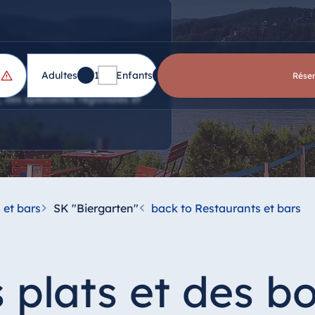
ée chez nous avec une
Adultes
1
Enfants
0
Rése
eriez alors à côté du
, des spécialités régionales et
 et bars
SK "Biergarten"
back to Restaurants et bars
 plats et des b