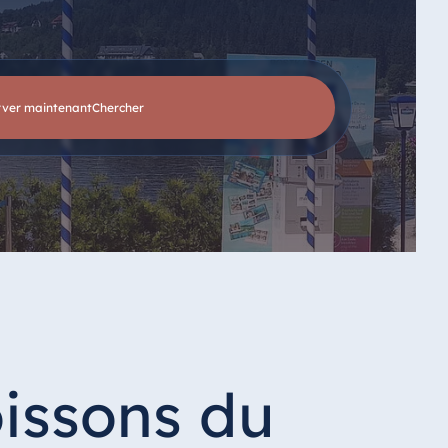
rver maintenant
chercher
oissons du