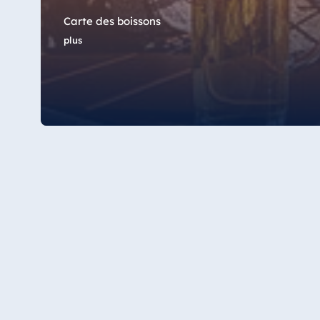
Star-Apart Hansa Hotel Wiesbaden
Carte des boissons
Hotel Würzburg
plus
Egypte
Jolie Ville Resort & Casino Sharm El
Sheikh
Albanie
Hotel Plaza Tirana
Resort Marina Bay