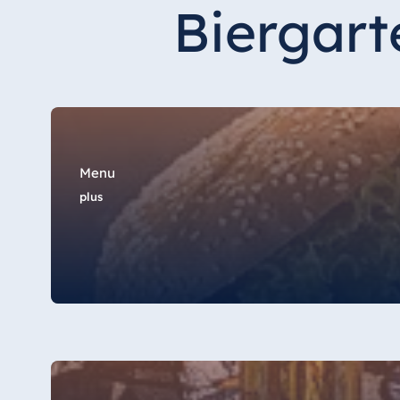
Hotel Düsseldorf
Biergart
Hotel Frankfurt
Hotel am Schlossgarten Fulda
Airport Hotel Hannover
Hotel Ingolstadt
Hotel Bellevue Kiel
Hotel Köln
Menu
plus
Hotel Königswinter
Hotel Magdeburg
Hotel München
Hotel Stuttgart
Seehotel Timmendorfer Strand
TitiseeHotel Titisee-Neustadt
Strandhotel Travemünde
Hotel Ulm