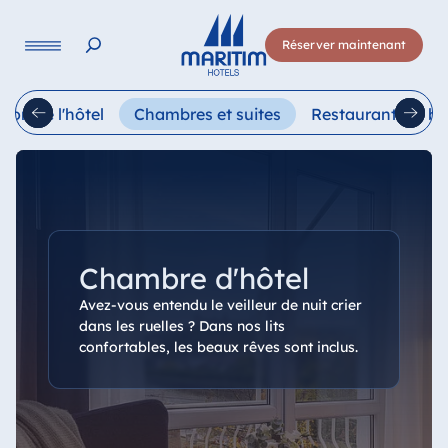
Langue
Réserver maintenant
Deutsch
English
Français
Italiano
Esp
tion de l'hôtel
Chambres et suites
Restaurants et ba
Chambre d'hôtel
Avez-vous entendu le veilleur de nuit crier
dans les ruelles ? Dans nos lits
confortables, les beaux rêves sont inclus.