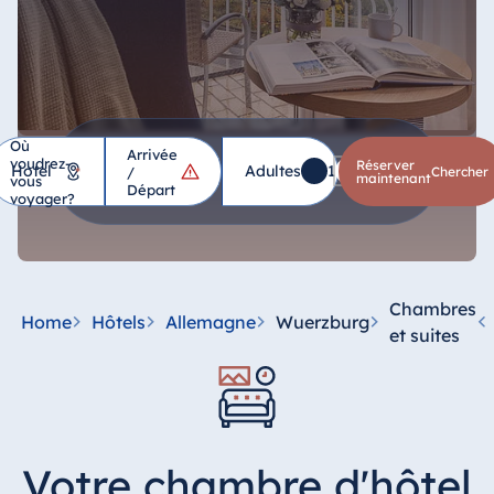
Où
Arrivée
voudrez-
Hôtel
Réserver
Adultes
1
Enfants
0
*
/
chercher
maintenant
vous
Départ
voyager?
Allemagne
Hotel Bad
Homburg
Chambres
Home
Hôtels
Allemagne
Wuerzburg
Hotel Bad
et suites
Salzuflen
Hotel Bad
Wildungen
proArte Hotel
Votre chambre d'hôtel
Berlin