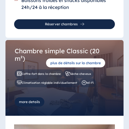
Boissons froides et snacks disponibles
24h/24 à la réception
Réserver chambres
Chambre simple Classic (20
m²)
plus de détails sur la chambre
Coffre-fort dans la chambre
Sèche-cheveux
Climatisation réglable individuellement
Wi-Fi
more details