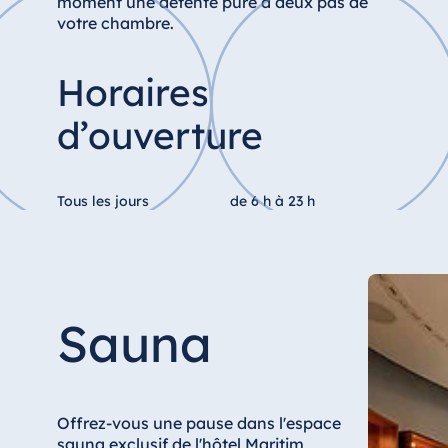
moment une détente pure à deux pas de
Bulgarie
votre chambre.
Hotel Paradise Blue Albena
Hotel Amelia
Horaires
d’ouverture
Chine
Hotel Taicang Garden
Tous les jours
de 6 h à 23 h
Hotel & Conference Center Taicang
Italie
Sauna
Resort Calabria
Offrez-vous une pause dans l'espace
Malte
sauna exclusif de l'hôtel Maritim