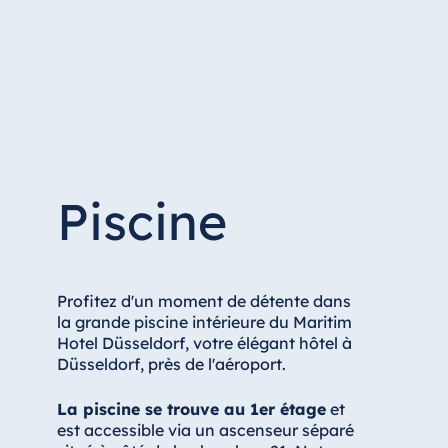
Hotel Düsseldorf
Hotel Frankfurt
Hotel am Schlossgarten Fulda
Airport Hotel Hannover
Hotel Ingolstadt
Hotel Bellevue Kiel
Hotel Köln
Piscine
Hotel Königswinter
Hotel Magdeburg
Hotel München
Profitez d'un moment de détente dans
Hotel Stuttgart
la grande piscine intérieure du Maritim
Hotel Düsseldorf, votre élégant hôtel à
Seehotel Timmendorfer Strand
Düsseldorf, près de l'aéroport.
TitiseeHotel Titisee-Neustadt
La piscine se trouve au 1er étage
et
Strandhotel Travemünde
est accessible via un ascenseur séparé
Hotel Ulm