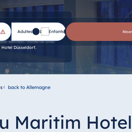
Adultes
1
Enfants
0
Rése
pace wellness moderne avec
m Hotel Düsseldorf.
ss
back to Allemagne
au Maritim Hotel