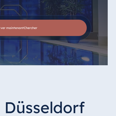
rver maintenant
chercher
 Düsseldorf