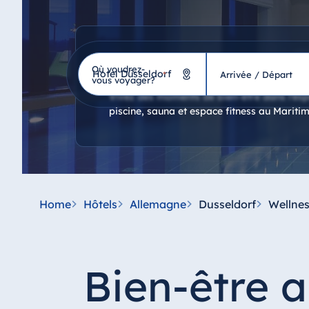
Bien-être
Où voudrez-
Hôtel
*
Arrivée / Départ
vous voyager?
Vivez des moments de bien-être dans l’es
piscine, sauna et espace fitness au Mariti
Allemagne
Hotel Bad Homburg
Hotel Bad Salzuflen
Hotel Bad Wildungen
Home
Hôtels
Allemagne
Dusseldorf
Wellne
proArte Hotel Berlin
Hotel Bonn
Hotel Bremen
Bien-être 
Hotel Darmstadt
Hotel Dresden