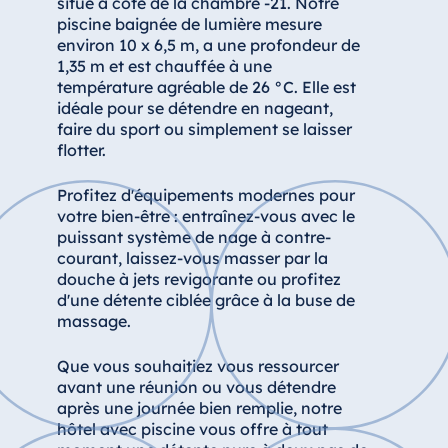
situé à côté de la chambre -21. Notre
Star-Apart Hansa Hotel Wiesbaden
piscine baignée de lumière mesure
environ 10 x 6,5 m, a une profondeur de
Hotel Würzburg
1,35 m et est chauffée à une
température agréable de 26 °C. Elle est
idéale pour se détendre en nageant,
faire du sport ou simplement se laisser
Egypte
flotter.
Jolie Ville Resort & Casino Sharm El
Profitez d'équipements modernes pour
Sheikh
votre bien-être : entraînez-vous avec le
puissant système de nage à contre-
courant, laissez-vous masser par la
douche à jets revigorante ou profitez
Albanie
d'une détente ciblée grâce à la buse de
massage.
Hotel Plaza Tirana
Resort Marina Bay
Que vous souhaitiez vous ressourcer
avant une réunion ou vous détendre
après une journée bien remplie, notre
hôtel avec piscine vous offre à tout