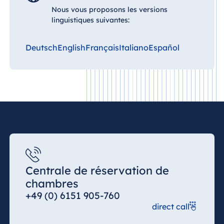
Malte
Nous vous proposons les versions
linguistiques suivantes:
Antonine Hotel &
Spa Malta
Deutsch
English
Français
Italiano
Español
Maurice
Resort & Spa
Mauritius
Centrale de réservation de
chambres
+49 (0) 6151 905-760
direct call