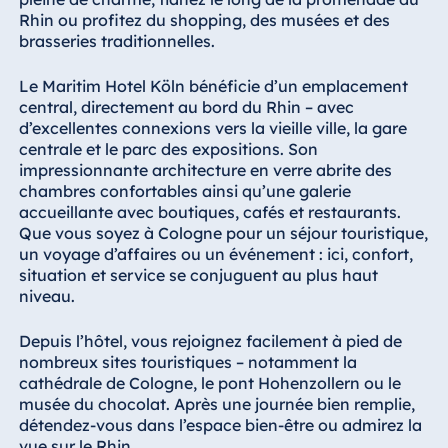
Königswinter
Rhin ou profitez du shopping, des musées et des
Hotel Magdeburg
brasseries traditionnelles.
Hotel München
Le Maritim Hotel Köln bénéficie d’un emplacement
Hotel Stuttgart
central, directement au bord du Rhin – avec
d’excellentes connexions vers la vieille ville, la gare
Seehotel
centrale et le parc des expositions. Son
Timmendorfer
impressionnante architecture en verre abrite des
Strand
chambres confortables ainsi qu’une galerie
TitiseeHotel
accueillante avec boutiques, cafés et restaurants.
Titisee-Neustadt
Que vous soyez à Cologne pour un séjour touristique,
un voyage d’affaires ou un événement : ici, confort,
Strandhotel
situation et service se conjuguent au plus haut
Travemünde
niveau.
Hotel Ulm
Star-Apart Hansa
Depuis l’hôtel, vous rejoignez facilement à pied de
Hotel Wiesbaden
nombreux sites touristiques – notamment la
cathédrale de Cologne, le pont Hohenzollern ou le
Hotel Würzburg
musée du chocolat. Après une journée bien remplie,
détendez-vous dans l’espace bien-être ou admirez la
vue sur le Rhin.