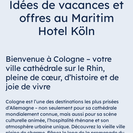
Idées de vacances et
Hotel Bonn
Hotel Bremen
offres au Maritim
Hotel Darmstadt
Hotel Köln
Hotel Dresden
Hotel Düsseldorf
Hotel Frankfurt
Bienvenue à Cologne – votre
Hotel am
Schlossgarten
ville cathédrale sur le Rhin,
Fulda
pleine de cœur, d’histoire et de
Airport Hotel
joie de vivre
Hannover
Hotel Ingolstadt
Cologne est l’une des destinations les plus prisées
Hotel Bellevue
d’Allemagne – non seulement pour sa cathédrale
Kiel
mondialement connue, mais aussi pour sa scène
Hotel Köln
culturelle animée, l’hospitalité rhénane et son
atmosphère urbaine unique. Découvrez la vieille ville
Hotel
pleine de charme, flânez le long de la promenade du