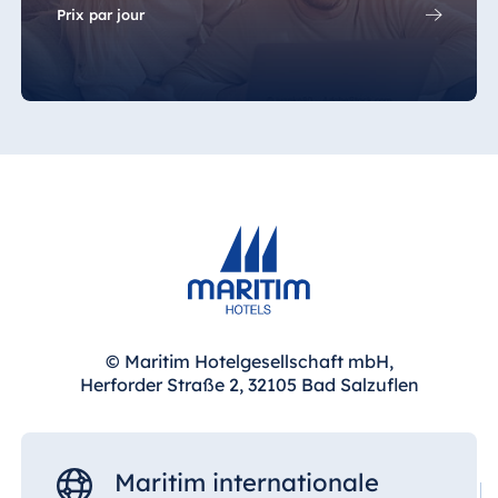
Blue Albena
Prix par jour
Hotel Amelia
Chine
Hotel Taicang
Garden
Hotel &
Conference
Center Taicang
© Maritim Hotelgesellschaft mbH,
Italie
Herforder Straße 2, 32105 Bad Salzuflen
Resort Calabria
Maritim internationale