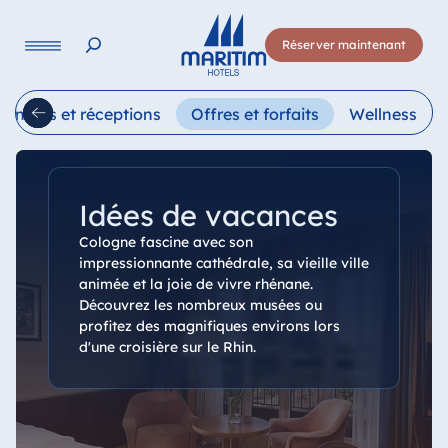
Langue
Réserver maintenant
Deutsch
English
Français
Italiano
Esp
éunions et réceptions
Offres et forfaits
Wellness
Idées de vacances
Cologne fascine avec son
impressionnante cathédrale, sa vieille ville
animée et la joie de vivre rhénane.
Découvrez les nombreux musées ou
profitez des magnifiques environs lors
d'une croisière sur le Rhin.