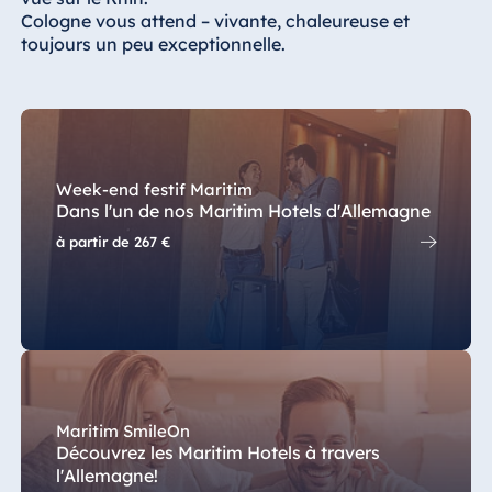
Cologne vous attend – vivante, chaleureuse et
Egypte
toujours un peu exceptionnelle.
Jolie Ville Resort
& Casino Sharm
El Sheikh
Week-end festif Maritim
Dans l'un de nos Maritim Hotels d'Allemagne
Albanie
à partir de
267 €
Hotel Plaza
Tirana
Resort Marina
Bay
Maritim SmileOn
Bulgarie
Découvrez les Maritim Hotels à travers
Hotel Paradise
l'Allemagne!