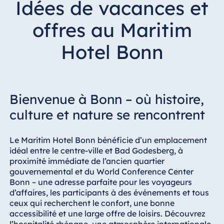
Idées de vacances et
Hotel Bonn
Hotel Bremen
offres au Maritim
Hotel Darmstadt
Hotel Bonn
Hotel Dresden
Hotel Düsseldorf
Hotel Frankfurt
Bienvenue à Bonn – où histoire,
Hotel am
Schlossgarten
culture et nature se rencontrent
Fulda
Airport Hotel
Le Maritim Hotel Bonn bénéficie d’un emplacement
Hannover
idéal entre le centre-ville et Bad Godesberg, à
Hotel Ingolstadt
proximité immédiate de l’ancien quartier
gouvernemental et du World Conference Center
Hotel Bellevue
Bonn – une adresse parfaite pour les voyageurs
Kiel
d’affaires, les participants à des événements et tous
Hotel Köln
ceux qui recherchent le confort, une bonne
accessibilité et une large offre de loisirs. Découvrez
Hotel