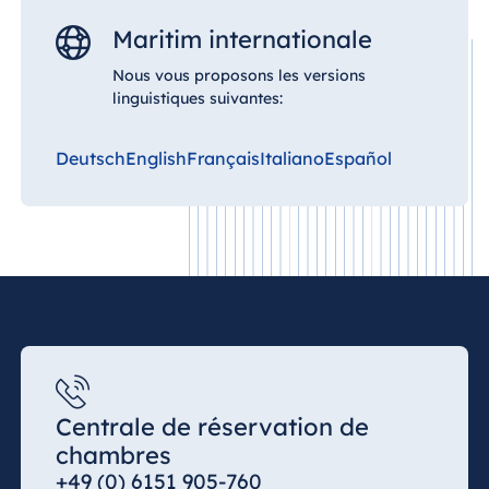
Malte
Maritim internationale
Antonine Hotel &
Spa Malta
Nous vous proposons les versions
linguistiques suivantes:
Deutsch
English
Français
Italiano
Español
Maurice
Resort & Spa
Mauritius
Centrale de réservation de
chambres
+49 (0) 6151 905-760