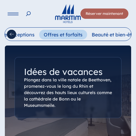
Langue
Réserver maintenant
Deutsch
English
Français
Italiano
Esp
s et réceptions
Offres et forfaits
Beauté et bien-êtr
Idées de vacances
Plongez dans la ville natale de Beethoven,
promenez-vous le long du Rhin et
découvrez des hauts lieux culturels comme
la cathédrale de Bonn ou le
Museumsmeile.