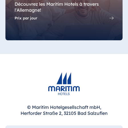
Blue Albena
Découvrez les Maritim Hotels à travers
Hotel Amelia
l'Allemagne!
Prix par jour
Chine
Hotel Taicang
Garden
Hotel &
Conference
Center Taicang
Italie
Resort Calabria
© Maritim Hotelgesellschaft mbH,
Herforder Straße 2, 32105 Bad Salzuflen