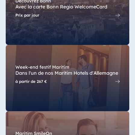
Découvrez Bonn
Avec la carte Bonn Regio WelcomeCard
Egypte
Prix par jour
Jolie Ville Resort
& Casino Sharm
El Sheikh
Albanie
Week-end festif Maritim
Hotel Plaza
Dans l'un de nos Maritim Hotels d'Allemagne
Tirana
à partir de
267 €
Resort Marina
Bay
Bulgarie
Hotel Paradise
Maritim SmileOn