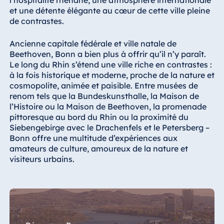
l’hospitalité rhénane, une atmosphère internationale
Königswinter
et une détente élégante au cœur de cette ville pleine
Hotel Magdeburg
de contrastes.
Hotel München
Ancienne capitale fédérale et ville natale de
Hotel Stuttgart
Beethoven, Bonn a bien plus à offrir qu’il n’y paraît.
Le long du Rhin s’étend une ville riche en contrastes :
Seehotel
à la fois historique et moderne, proche de la nature et
Timmendorfer
cosmopolite, animée et paisible. Entre musées de
Strand
renom tels que la Bundeskunsthalle, la Maison de
TitiseeHotel
l’Histoire ou la Maison de Beethoven, la promenade
Titisee-Neustadt
pittoresque au bord du Rhin ou la proximité du
Siebengebirge avec le Drachenfels et le Petersberg –
Strandhotel
Bonn offre une multitude d’expériences aux
Travemünde
amateurs de culture, amoureux de la nature et
Hotel Ulm
visiteurs urbains.
Star-Apart Hansa
Hotel Wiesbaden
Hotel Würzburg