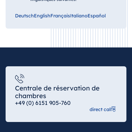
Malte
Antonine Hotel &
Deutsch
English
Français
Italiano
Español
Spa Malta
Maurice
Resort & Spa
Mauritius
Centrale de réservation de
chambres
+49 (0) 6151 905-760
direct call