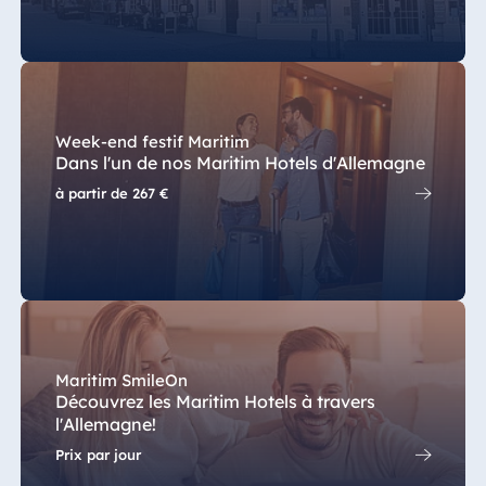
Egypte
Jolie Ville Resort
& Casino Sharm
El Sheikh
Week-end festif Maritim
Dans l'un de nos Maritim Hotels d'Allemagne
à partir de
267 €
Albanie
Hotel Plaza
Tirana
Resort Marina
Bay
Maritim SmileOn
Découvrez les Maritim Hotels à travers
l'Allemagne!
Bulgarie
Prix par jour
Hotel Paradise