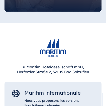
Blue Albena
Hotel Amelia
Chine
Hotel Taicang
Garden
Hotel &
Conference
Center Taicang
© Maritim Hotelgesellschaft mbH,
Herforder Straße 2, 32105 Bad Salzuflen
Italie
Resort Calabria
Maritim internationale
Nous vous proposons les versions
linguistiques suivantes: