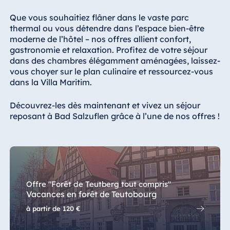
Königswinter
Que vous souhaitiez flâner dans le vaste parc
Hotel Magdeburg
thermal ou vous détendre dans l’espace bien-être
Hotel München
moderne de l’hôtel – nos offres allient confort,
gastronomie et relaxation. Profitez de votre séjour
Hotel Stuttgart
dans des chambres élégamment aménagées, laissez-
Seehotel
vous choyer sur le plan culinaire et ressourcez-vous
Timmendorfer
dans la Villa Maritim.
Strand
Découvrez-les dès maintenant et vivez un séjour
TitiseeHotel
reposant à Bad Salzuflen grâce à l’une de nos offres !
Titisee-Neustadt
Strandhotel
Travemünde
Hotel Ulm
Star-Apart Hansa
Offre "Forêt de Teutberg tout compris"
Hotel Wiesbaden
Vacances en forêt de Teutobourg
Hotel Würzburg
à partir de
120 €