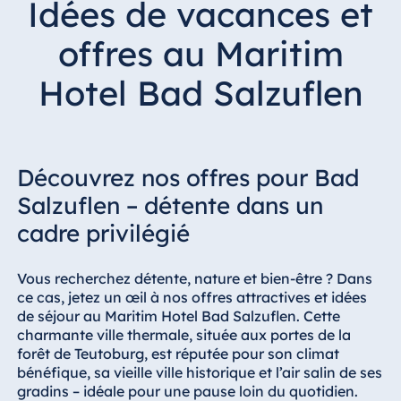
Idées de vacances et
Hotel Bonn
Hotel Bremen
offres au Maritim
Hotel Darmstadt
Hotel Bad Salzuflen
Hotel Dresden
Hotel Düsseldorf
Hotel Frankfurt
Découvrez nos offres pour Bad
Hotel am
Schlossgarten
Salzuflen – détente dans un
Fulda
cadre privilégié
Airport Hotel
Hannover
Vous recherchez détente, nature et bien-être ? Dans
Hotel Ingolstadt
ce cas, jetez un œil à nos offres attractives et idées
Hotel Bellevue
de séjour au Maritim Hotel Bad Salzuflen. Cette
Kiel
charmante ville thermale, située aux portes de la
forêt de Teutoburg, est réputée pour son climat
Hotel Köln
bénéfique, sa vieille ville historique et l’air salin de ses
Hotel
gradins – idéale pour une pause loin du quotidien.