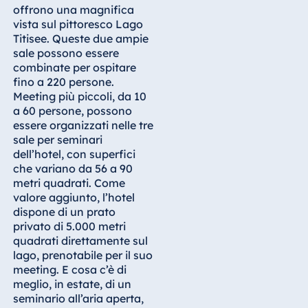
offrono una magnifica
vista sul pittoresco Lago
Egitto
Titisee. Queste due ampie
Jolie Ville Resort
sale possono essere
& Casino Sharm
combinate per ospitare
El Sheikh
fino a 220 persone.
Meeting più piccoli, da 10
a 60 persone, possono
essere organizzati nelle tre
sale per seminari
Albania
dell’hotel, con superfici
Hotel Plaza
che variano da 56 a 90
Tirana
metri quadrati. Come
Resort Marina
valore aggiunto, l’hotel
Bay
dispone di un prato
privato di 5.000 metri
quadrati direttamente sul
lago, prenotabile per il suo
meeting. E cosa c’è di
Bulgaria
meglio, in estate, di un
Hotel Paradise
seminario all’aria aperta,