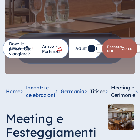
Dove le
Arrivo /
Hotel
Prenota
Adulti
1
Bambini
0
piacerebbe
*
cerca
ora
Partenza
viaggiare?
Germania
Hotel Bad
Homburg
Incontri e
Meeting e
Home
Germania
Titisee
Hotel Bad
celebrazioni
Cerimonie
Salzuflen
Hotel Bad
Meeting e
Wildungen
proArte Hotel
Festeggiamenti
Berlin