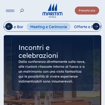
Lingua
Prenota ora
Deutsch
English
Français
Italiano
Esp
storanti e Bar
Meeting e Cerimonie
Offerte e Pacchet
Incontri e
celebrazioni
Dalla conferenza direttamente sulla nave,
alle riunioni rilassate intorno al fuoco o a
un matrimonio con una vista fantastica:
qui le possibilità di vivere esperienze
indimenticabili sono innumerevoli.