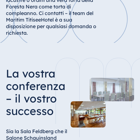
lacustre o ordini una vera torta della
Königswinter
Foresta Nera come torta di
Hotel Magdeburg
compleanno. Ci contatti – il team del
Maritim TitiseeHotel è a sua
Hotel München
disposizione per qualsiasi domanda o
Hotel Stuttgart
richiesta.
Seehotel
Timmendorfer
Strand
TitiseeHotel
La vostra
Titisee-Neustadt
Strandhotel
conferenza
Travemünde
– il vostro
Hotel Ulm
Star-Apart Hansa
successo
Hotel Wiesbaden
Hotel Würzburg
Sia la Sala Feldberg che il
Salone Schauinsland