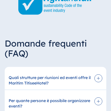
Domande frequenti
(FAQ)
Quali strutture per riunioni ed eventi offre il
Maritim TitiseeHotel?
Il Maritim TitiseeHotel offre versatili sale per
meeting, seminari, feste private ed eventi. Le
Per quante persone è possibile organizzare
diverse dimensioni delle sale consentono di
eventi?
organizzare sia piccoli incontri sia eventi di