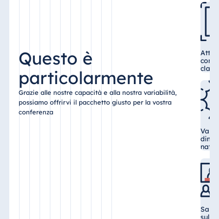
Malta
Antonine Hotel &
Spa Malta
Questo è
Attre
confe
class
particolarmente
Mauritius
Grazie alle nostre capacità e alla nostra variabilità,
Resort & Spa
possiamo offrirvi il pacchetto giusto per la vostra
Mauritius
conferenza
Varie
dimen
natur
Sale 
sul l