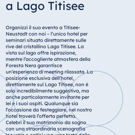
a Lago Titisee
Hotel Bonn
Hotel Bremen
Hotel Darmstadt
Organizzi il suo evento a Titisee-
Hotel Dresden
Neustadt con noi – l’unico hotel per
seminari situato direttamente sulle
Hotel Düsseldorf
rive del cristallino Lago Titisee. La
Hotel Frankfurt
vista sul lago offre ispirazione,
mentre l’accogliente atmosfera della
Hotel am
Foresta Nera garantisce
Schlossgarten
un’esperienza di meeting rilassata. La
Fulda
posizione esclusiva dell’hotel,
Airport Hotel
direttamente sul Lago Titisee, non è
Hannover
solo incredibilmente suggestiva, ma
Hotel Ingolstadt
anche particolarmente invitante per
lei e i suoi ospiti. Qualunque sia
Hotel Bellevue
l’occasione da festeggiare, nel nostro
Kiel
hotel troverà l’offerta perfetta.
Hotel Köln
Celebri il suo matrimonio da sogno
con una straordinaria scenografia
Hotel