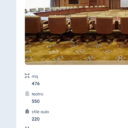
Antonine Hotel & Spa Malta
Mauritius
Resort & Spa Mauritius
mq
476
teatro
550
stile aula
220