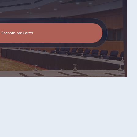
Prenota ora
cerca