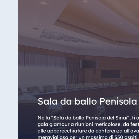
Star-Apart Hansa Hotel Wiesbaden
Hotel Würzburg
Egitto
Jolie Ville Resort & Casino Sharm El
Sheikh
Albania
Sala da ballo Penisola 
Hotel Plaza Tirana
Resort Marina Bay
Nella "Sala da ballo Penisola del Sinai", ti
gala glamour a riunioni meticolose, da fest
alle apparecchiature da conferenza all'avan
meraviglioso per un massimo di 550 ospiti.