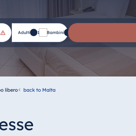
Adulti
1
Bambini
0
po libero
back to Malta
resse