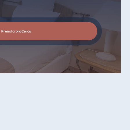
Prenota ora
cerca