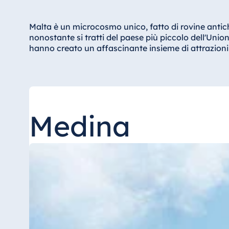
Hotel Düsseldorf
Hotel Frankfurt
Malta è un microcosmo unico, fatto di rovine antich
Hotel am Schlossgarten Fulda
nonostante si tratti del paese più piccolo dell'Unio
hanno creato un affascinante insieme di attrazioni i
Airport Hotel Hannover
Hotel Ingolstadt
Hotel Bellevue Kiel
Hotel Köln
Medina
Hotel Königswinter
Hotel Magdeburg
Hotel München
Hotel Stuttgart
Seehotel Timmendorfer Strand
TitiseeHotel Titisee-Neustadt
Strandhotel Travemünde
Hotel Ulm