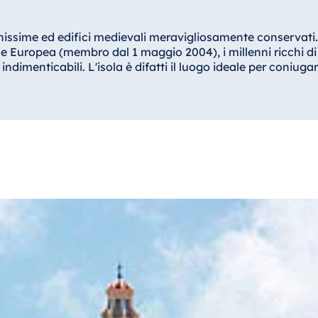
issime ed edifici medievali meravigliosamente conservati. C
ne Europea (membro dal 1 maggio 2004), i millenni ricchi di
ndimenticabili. L'isola è difatti il luogo ideale per coniuga