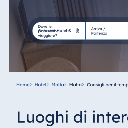
Dove le
Arrivo /
Hotel
piacerebbe
*
Partenza
viaggiare?
Germania
Hotel Bad Homburg
Hotel Bad Salzuflen
Hotel Bad Wildungen
Home
Hotel
Malta
Malta
Consigli per il tem
proArte Hotel Berlin
Hotel Bonn
Hotel Bremen
Luoghi di inte
Hotel Darmstadt
Hotel Dresden