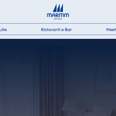
Deutsch
English
Français
Italiano
Español
uite
Ristoranti e Bar
Meet