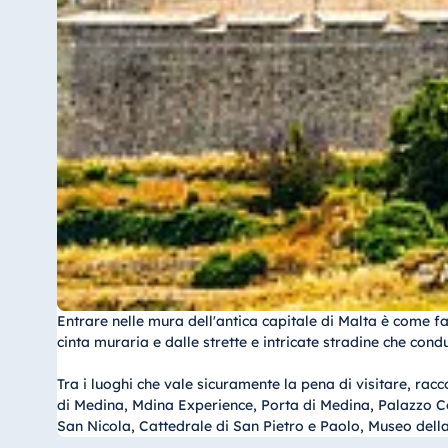
Bulgaria
Hotel Paradise Blue Albena
Hotel Amelia
Cina
Hotel Taicang Garden
Hotel & Conference Center Taicang
Italia
Entrare nelle mura dell'antica capitale di Malta è come fa
cinta muraria e dalle strette e intricate stradine che conduc
Resort Calabria
Tra i luoghi che vale sicuramente la pena di visitare, ra
di Medina, Mdina Experience, Porta di Medina, Palazzo C
San Nicola, Cattedrale di San Pietro e Paolo, Museo dell
Malta