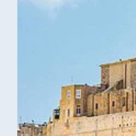
Star-Apart Hansa Hotel Wiesbaden
Hotel Würzburg
Egitto
Jolie Ville Resort & Casino Sharm El
Sheikh
Albania
Hotel Plaza Tirana
Resort Marina Bay