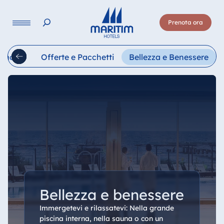
Lingua
Prenota ora
Deutsch
English
Français
Italiano
Esp
rimonie
Offerte e Pacchetti
Bellezza e Benessere
Bellezza e benessere
Immergetevi e rilassatevi: Nella grande
piscina interna, nella sauna o con un