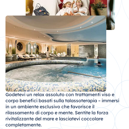
Königswinter
Hotel Magdeburg
Hotel München
Hotel Stuttgart
Seehotel
Timmendorfer
Strand
TitiseeHotel
Titisee-Neustadt
Strandhotel
Travemünde
Hotel Ulm
Godetevi un relax assoluto con trattamenti viso e
Star-Apart Hansa
corpo benefici basati sulla talassoterapia – immersi
Hotel Wiesbaden
in un ambiente esclusivo che favorisce il
rilassamento di corpo e mente. Sentite la forza
Hotel Würzburg
rivitalizzante del mare e lasciatevi coccolare
completamente.