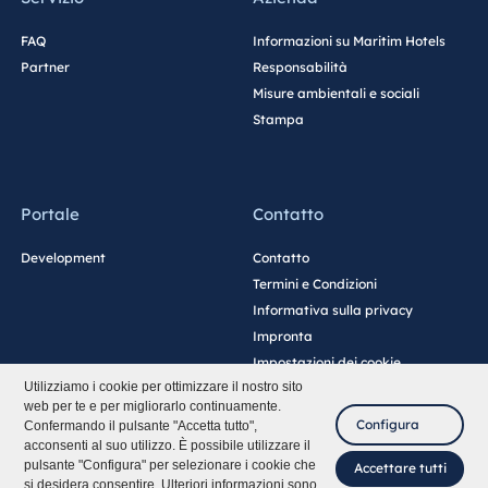
FAQ
Informazioni su Maritim Hotels
Partner
Responsabilità
Misure ambientali e sociali
Stampa
Portale
Contatto
Development
Contatto
Termini e Condizioni
Informativa sulla privacy
Impronta
Impostazioni dei cookie
Utilizziamo i cookie per ottimizzare il nostro sito
web per te e per migliorarlo continuamente.
Configura
Confermando il pulsante "Accetta tutto",
acconsenti al suo utilizzo. È possibile utilizzare il
pulsante "Configura" per selezionare i cookie che
Accettare tutti
si desidera consentire. Ulteriori informazioni sono