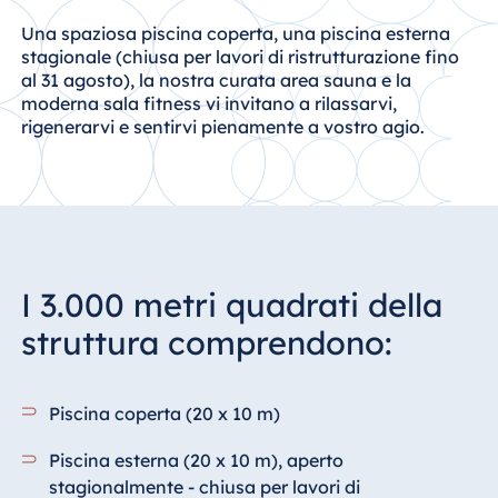
Una spaziosa piscina coperta, una piscina esterna
Egitto
stagionale (chiusa per lavori di ristrutturazione fino
Jolie Ville Resort
al 31 agosto), la nostra curata area sauna e la
& Casino Sharm
moderna sala fitness vi invitano a rilassarvi,
El Sheikh
rigenerarvi e sentirvi pienamente a vostro agio.
Albania
Hotel Plaza
Tirana
I 3.000 metri quadrati della
Resort Marina
struttura comprendono:
Bay
Piscina coperta (20 x 10 m)
Bulgaria
Piscina esterna (20 x 10 m), aperto
Hotel Paradise
stagionalmente - chiusa per lavori di