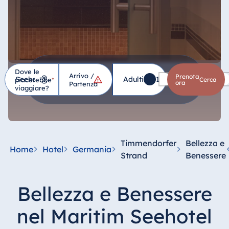
Dove le
Arrivo /
Hotel
Prenota
Adulti
1
Bambini
0
piacerebbe
*
cerca
ora
Partenza
viaggiare?
Germania
Hotel Bad
Homburg
Timmendorfer
Bellezza e
Home
Hotel
Germania
Hotel Bad
Strand
Benessere
Salzuflen
Hotel Bad
Bellezza e Benessere
Wildungen
proArte Hotel
nel Maritim Seehotel
Berlin