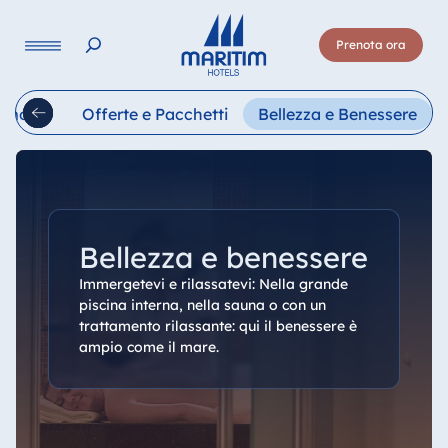
Lingua
Prenota ora
Deutsch
English
Français
Italiano
Esp
rimonie
Offerte e Pacchetti
Bellezza e Benessere
Bellezza e benessere
Immergetevi e rilassatevi: Nella grande
piscina interna, nella sauna o con un
trattamento rilassante: qui il benessere è
ampio come il mare.