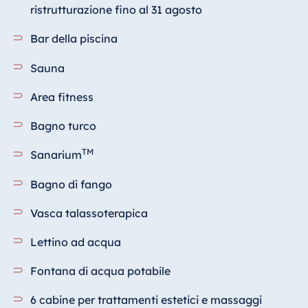
Blue Albena
ristrutturazione fino al 31 agosto
Hotel Amelia
Bar della piscina
Sauna
Cina
Area fitness
Hotel Taicang
Garden
Bagno turco
Hotel &
TM
Sanarium
Conference
Center Taicang
Bagno di fango
Vasca talassoterapica
Italia
Lettino ad acqua
Resort Calabria
Fontana di acqua potabile
6 cabine per trattamenti estetici e massaggi