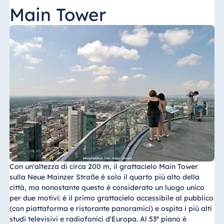
Main Tower
Egitto
Jolie Ville Resort
& Casino Sharm
El Sheikh
Albania
Hotel Plaza
Tirana
Resort Marina
Bay
Con un'altezza di circa 200 m, il grattacielo Main Tower
sulla Neue Mainzer Straße è solo il quarto più alto della
città, ma nonostante questo è considerato un luogo unico
per due motivi: è il primo grattacielo accessibile al pubblico
Bulgaria
(con piattaforma e ristorante panoramici) e ospita i più alti
Hotel Paradise
studi televisivi e radiofonici d'Europa. Al 53º piano è