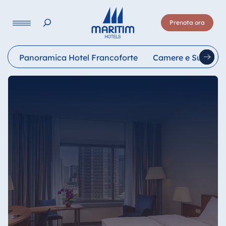
Lingua
Prenota ora
Deutsch
English
Français
Italiano
Esp
Panoramica Hotel Francoforte
Camere e Suite