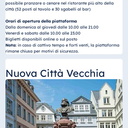
Blue Albena
possibile pranzare o cenare nel ristorante più alto della
città (52 posti al tavolo e 30 sgabelli al bar)
Hotel Amelia
Orari di apertura della piattaforma
Dalla domenica al giovedì dalle 10.00 alle 21.00
Venerdì e sabato dalle 10.00 alle 23.00
Cina
Biglietti disponibili online o sul posto
Hotel Taicang
Nota:
in caso di cattivo tempo e forti venti, la piattaforma
Garden
rimane chiusa per motivi di sicurezza.
Hotel &
Conference
Nuova Città Vecchia
Center Taicang
Italia
Resort Calabria