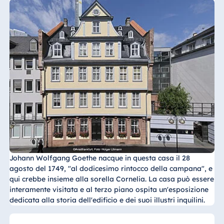
Königswinter
Hotel Magdeburg
Hotel München
Hotel Stuttgart
Seehotel
Timmendorfer
Strand
TitiseeHotel
Titisee-Neustadt
Strandhotel
Travemünde
Hotel Ulm
Johann Wolfgang Goethe nacque in questa casa il 28
agosto del 1749, "al dodicesimo rintocco della campana", e
Star-Apart Hansa
qui crebbe insieme alla sorella Cornelia. La casa può essere
Hotel Wiesbaden
interamente visitata e al terzo piano ospita un'esposizione
Hotel Würzburg
dedicata alla storia dell'edificio e dei suoi illustri inquilini.