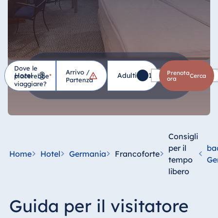
Dove le
Arrivo /
Hotel
Prenota
Adulti
1
Bambini
0
piacerebbe
*
cerca
ora
Partenza
viaggiare?
Germania
Hotel Bad
Homburg
Consigli
Hotel Bad
per il
ba
Home
Hotel
Germania
Francoforte
Salzuflen
tempo
Ge
libero
Hotel Bad
Wildungen
proArte Hotel
Guida per il visitatore
Berlin