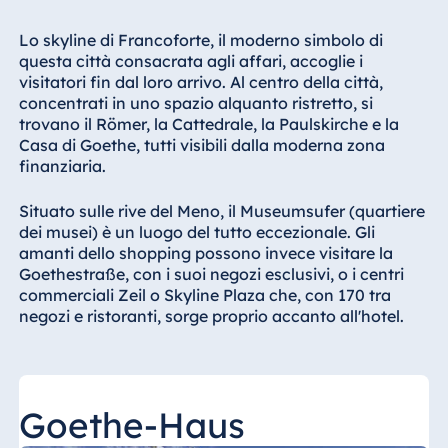
Hotel Bonn
Lo skyline di Francoforte, il moderno simbolo di
Hotel Bremen
questa città consacrata agli affari, accoglie i
Hotel Darmstadt
visitatori fin dal loro arrivo. Al centro della città,
concentrati in uno spazio alquanto ristretto, si
Hotel Dresden
trovano il Römer, la Cattedrale, la Paulskirche e la
Hotel Düsseldorf
Casa di Goethe, tutti visibili dalla moderna zona
Hotel Frankfurt
finanziaria.
Hotel am
Situato sulle rive del Meno, il Museumsufer (quartiere
Schlossgarten
dei musei) è un luogo del tutto eccezionale. Gli
Fulda
amanti dello shopping possono invece visitare la
Airport Hotel
Goethestraße, con i suoi negozi esclusivi, o i centri
Hannover
commerciali Zeil o Skyline Plaza che, con 170 tra
negozi e ristoranti, sorge proprio accanto all'hotel.
Hotel Ingolstadt
Hotel Bellevue
Kiel
Hotel Köln
Goethe-Haus
Hotel