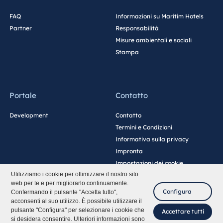
FAQ
Informazioni su Maritim Hotels
Partner
Responsabilità
Misure ambientali e sociali
Stampa
Portale
Contatto
Development
Contatto
Termini e Condizioni
Informativa sulla privacy
Impronta
Impostazioni dei cookie
Utilizziamo i cookie per ottimizzare il nostro sito
web per te e per migliorarlo continuamente.
Configura
Confermando il pulsante "Accetta tutto",
acconsenti al suo utilizzo. È possibile utilizzare il
pulsante "Configura" per selezionare i cookie che
Accettare tutti
si desidera consentire. Ulteriori informazioni sono