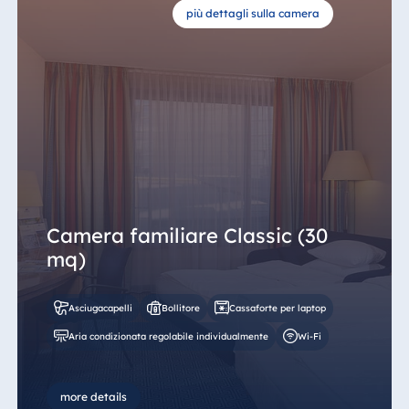
più dettagli sulla camera
Camera familiare Classic (30
mq)
Asciugacapelli
Bollitore
Cassaforte per laptop
Aria condizionata regolabile individualmente
Wi-Fi
more details