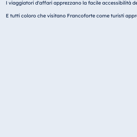
I viaggiatori d'affari apprezzano la facile accessibilità 
Hotel Bonn
Hotel Bremen
E tutti coloro che visitano Francoforte come turisti appr
Hotel Darmstadt
Hotel Dresden
Hotel Düsseldorf
Hotel Frankfurt
Hotel am
Schlossgarten
Fulda
Airport Hotel
Hannover
Hotel Ingolstadt
Hotel Bellevue
Kiel
Hotel Köln
Hotel