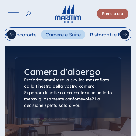
Lingua
Prenota ora
Deutsch
English
Français
Italiano
Esp
tel Francoforte
Camere e Suite
Ristoranti e Bar
Camera d'albergo
Preferite ammirare lo skyline mozzafiato
dalla finestra della vostra camera
Superior di notte o accoccolarvi in un letto
meravigliosamente confortevole? La
decisione spetta solo a voi.