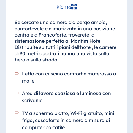
Malta
Pianta
Antonine Hotel &
Spa Malta
Se cercate una camera d'albergo ampia,
confortevole e climatizzata in una posizione
centrale a Francoforte, troverete la
sistemazione perfetta al Maritim Hotel.
Distribuite su tutti i piani dell'hotel, le camere
Mauritius
di 30 metri quadrati hanno una vista sulla
Resort & Spa
fiera o sulla strada.
Mauritius
Letto con cuscino comfort e materasso a
molle
Area di lavoro spaziosa e luminosa con
scrivania
TV a schermo piatto, Wi-Fi gratuito, mini
frigo, cassaforte in camera a misura di
computer portatile