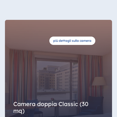
Egitto
Jolie Ville Resort
& Casino Sharm
El Sheikh
più dettagli sulla camera
Albania
Hotel Plaza
Tirana
Resort Marina
Bay
Camera doppia Classic (30
Bulgaria
mq)
Hotel Paradise