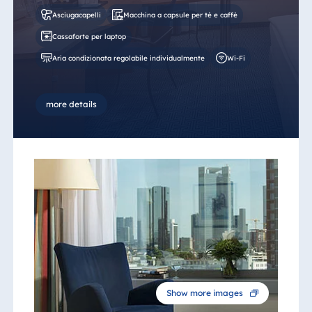
Asciugacapelli
Macchina a capsule per tè e caffè
Cassaforte per laptop
Aria condizionata regolabile individualmente
Wi-Fi
more details
Show more images