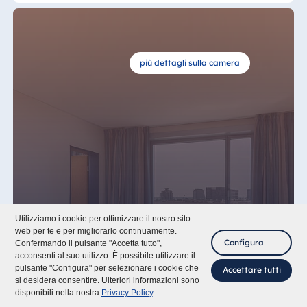
più dettagli sulla camera
Utilizziamo i cookie per ottimizzare il nostro sito
Suite Junior (42 mq)
web per te e per migliorarlo continuamente.
Configura
Confermando il pulsante "Accetta tutto",
acconsenti al suo utilizzo. È possibile utilizzare il
Asciugacapelli
Accappatoio
pulsante "Configura" per selezionare i cookie che
Accettare tutti
si desidera consentire. Ulteriori informazioni sono
Macchina a capsule per tè e caffè
Cassaforte per laptop
disponibili nella nostra
Privacy Policy
.
Aria condizionata regolabile individualmente
Wi-Fi