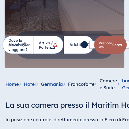
Dove le
Arrivo /
Hotel
Prenota
Adulti
1
Bambini
0
piacerebbe
*
cerca
ora
Partenza
viaggiare?
Germania
Hotel Bad
Homburg
Camere
ba
Home
Hotel
Germania
Francoforte
Hotel Bad
e Suite
Ge
Salzuflen
Hotel Bad
La sua camera presso il Maritim H
Wildungen
proArte Hotel
In posizione centrale, direttamente presso la Fiera di F
Berlin