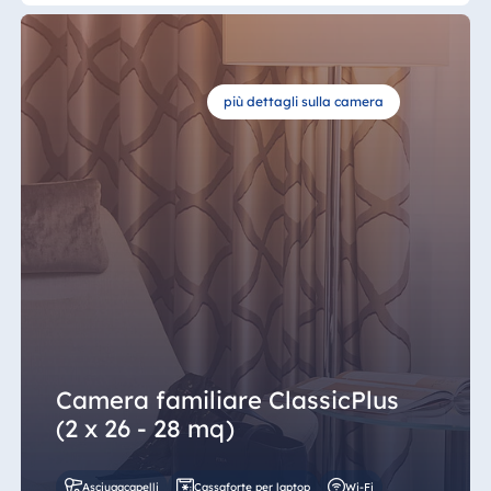
più dettagli sulla camera
Camera familiare ClassicPlus
(2 x 26 - 28 mq)
Asciugacapelli
Cassaforte per laptop
Wi-Fi