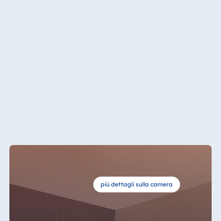
Königswinter
Hotel Magdeburg
Hotel München
Hotel Stuttgart
Seehotel
Timmendorfer
Strand
TitiseeHotel
Titisee-Neustadt
Strandhotel
Travemünde
Hotel Ulm
Star-Apart Hansa
Hotel Wiesbaden
più dettagli sulla camera
Hotel Würzburg