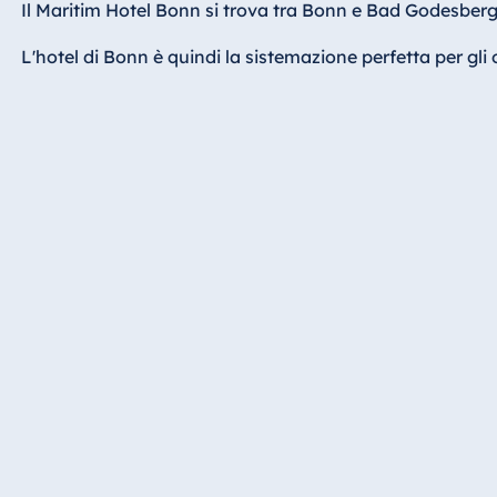
Il Maritim Hotel Bonn si trova tra Bonn e Bad Godesberg, 
Hotel Bonn
Hotel Bremen
L'hotel di Bonn è quindi la sistemazione perfetta per gli 
Hotel Darmstadt
Hotel Dresden
Hotel Düsseldorf
Hotel Frankfurt
Hotel am
Schlossgarten
Fulda
Airport Hotel
Hannover
Hotel Ingolstadt
Hotel Bellevue
Kiel
Hotel Köln
Hotel