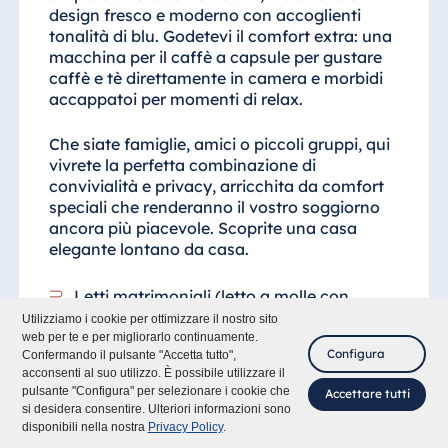
design fresco e moderno con accoglienti
tonalità di blu. Godetevi il comfort extra: una
macchina per il caffè a capsule per gustare
caffè e tè direttamente in camera e morbidi
accappatoi per momenti di relax.
Che siate famiglie, amici o piccoli gruppi, qui
vivrete la perfetta combinazione di
convivialità e privacy, arricchita da comfort
speciali che renderanno il vostro soggiorno
ancora più piacevole. Scoprite una casa
elegante lontano da casa.
Letti matrimoniali (letto a molle con
cuscino comfort e materasso a molle)
Utilizziamo i cookie per ottimizzare il nostro sito
web per te e per migliorarlo continuamente.
Configura
Confermando il pulsante "Accetta tutto",
Area di lavoro spaziosa e luminosa
acconsenti al suo utilizzo. È possibile utilizzare il
pulsante "Configura" per selezionare i cookie che
Accettare tutti
TV a schermo piatto, Wi-Fi gratuito,
si desidera consentire. Ulteriori informazioni sono
minibar, cassaforte in camera a misura di
disponibili nella nostra
Privacy Policy
.