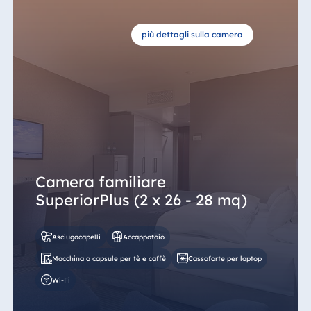
più dettagli sulla camera
Camera familiare
SuperiorPlus (2 x 26 - 28 mq)
Asciugacapelli
Accappatoio
Macchina a capsule per tè e caffè
Cassaforte per laptop
Wi-Fi