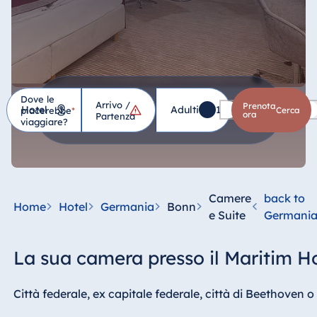
Dove le
Arrivo /
Hotel
Prenota
Adulti
1
Bambini
0
piacerebbe
*
cerca
ora
Partenza
viaggiare?
Germania
Hotel Bad
Homburg
Camere
back to
Home
Hotel
Germania
Bonn
Hotel Bad
e Suite
Germani
Salzuflen
Hotel Bad
La sua camera presso il Maritim H
Wildungen
proArte Hotel
Città federale, ex capitale federale, città di Beethoven 
Berlin