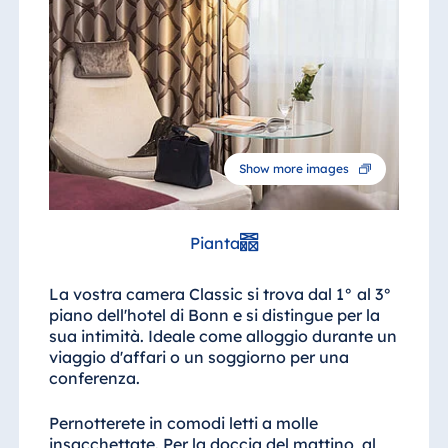
Blue Albena
Hotel Amelia
Cina
Hotel Taicang
Show more images
Garden
Hotel &
Conference
Pianta
Center Taicang
La vostra camera Classic si trova dal 1° al 3°
piano dell'hotel di Bonn e si distingue per la
sua intimità. Ideale come alloggio durante un
Italia
viaggio d'affari o un soggiorno per una
Resort Calabria
conferenza.
Pernotterete in comodi letti a molle
insacchettate. Per la doccia del mattino, al