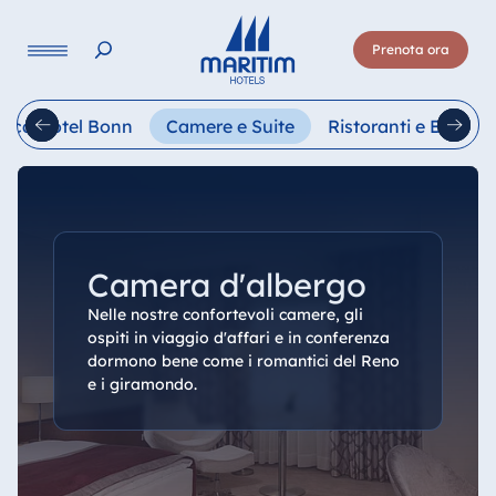
Lingua
Prenota ora
Deutsch
English
Français
Italiano
Esp
ica Hotel Bonn
Camere e Suite
Ristoranti e Bar
Camera d'albergo
Nelle nostre confortevoli camere, gli
ospiti in viaggio d'affari e in conferenza
dormono bene come i romantici del Reno
e i giramondo.