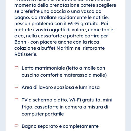
momento della prenotazione potete scegliere
Malta
se preferite una doccia o una vasca da
Antonine Hotel &
bagno. Controllare rapidamente le notizie:
Spa Malta
nessun problema con il Wi-Fi gratuito. Poi
mettete i vostri oggetti di valore, come tablet
e co, nella cassaforte e potrete partire per
Bonn - con piacere anche con la ricca
Mauritius
colazione a buffet Maritim nel ristorante
Rôtisserie.
Resort & Spa
Mauritius
Letto matrimoniale (letto a molle con
cuscino comfort e materasso a molle)
Area di lavoro spaziosa e luminosa
TV a schermo piatto, Wi-Fi gratuito, mini
frigo, cassaforte in camera a misura di
computer portatile
Bagno separato e completamente