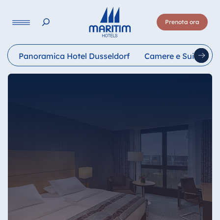
Lingua
Prenota ora
Deutsch
English
Français
Italiano
Esp
Panoramica Hotel Dusseldorf
Camere e Suite
R