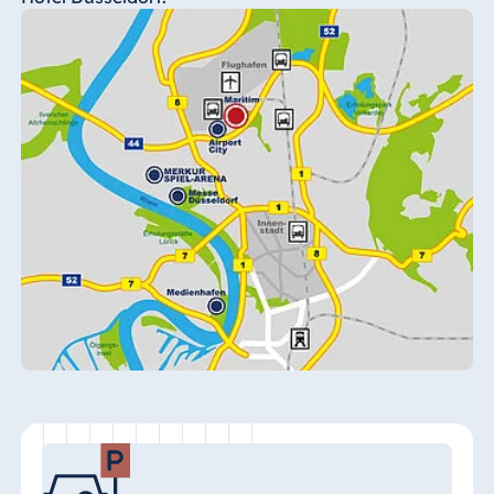
Königswinter
Hotel Magdeburg
Hotel München
Hotel Stuttgart
Seehotel
Timmendorfer
Strand
TitiseeHotel
Titisee-Neustadt
Strandhotel
Travemünde
Hotel Ulm
Star-Apart Hansa
Hotel Wiesbaden
Hotel Würzburg