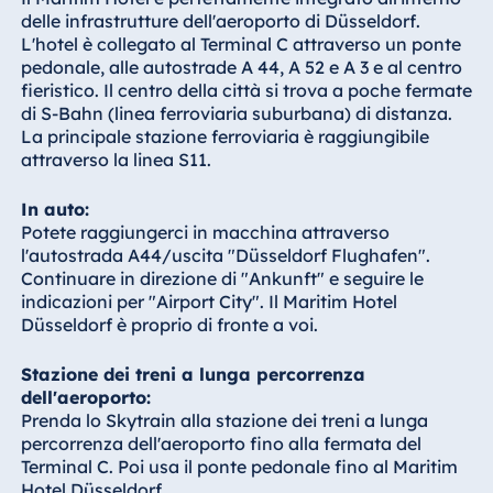
Hotel Bonn
delle infrastrutture dell'aeroporto di Düsseldorf.
L'hotel è collegato al Terminal C attraverso un ponte
Hotel Bremen
pedonale, alle autostrade A 44, A 52 e A 3 e al centro
Hotel Darmstadt
fieristico. Il centro della città si trova a poche fermate
di S-Bahn (linea ferroviaria suburbana) di distanza.
Hotel Dresden
La principale stazione ferroviaria è raggiungibile
Hotel Düsseldorf
attraverso la linea S11.
Hotel Frankfurt
In auto:
Hotel am
Potete raggiungerci in macchina attraverso
Schlossgarten
l'autostrada A44/uscita "Düsseldorf Flughafen".
Fulda
Continuare in direzione di "Ankunft" e seguire le
Airport Hotel
indicazioni per "Airport City". Il Maritim Hotel
Hannover
Düsseldorf è proprio di fronte a voi.
Hotel Ingolstadt
Stazione dei treni a lunga percorrenza
Hotel Bellevue
dell'aeroporto:
Kiel
Prenda lo Skytrain alla stazione dei treni a lunga
percorrenza dell'aeroporto fino alla fermata del
Hotel Köln
Terminal C. Poi usa il ponte pedonale fino al Maritim
Hotel
Hotel Düsseldorf.