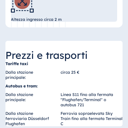
Blue Albena
Hotel Amelia
Altezza ingresso circa 2 m
Cina
Hotel Taicang
Garden
Prezzi e trasporti
Hotel &
Tariffe taxi
Conference
Center Taicang
Dalla stazione
circa 25 €
principale:
Autobus e tram:
Dalla stazione
Linea S11 fino alla fermata
Italia
principale:
"Flughafen/Terminal" o
autobus 721
Resort Calabria
Dalla stazione
Ferrovia sopraelevata Sky
ferroviaria Düsseldorf
Train fino alla fermata Terminal
Flughafen
C