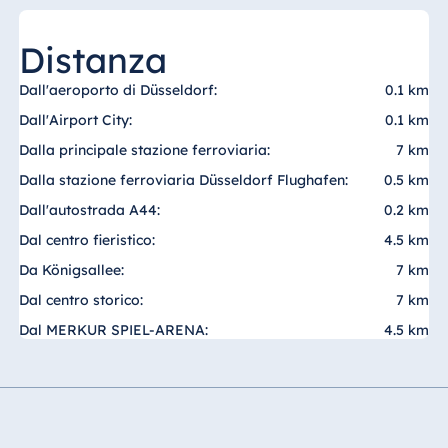
Malta
Antonine Hotel &
Distanza
Spa Malta
Dall'aeroporto di Düsseldorf:
0.1 km
Dall'Airport City:
0.1 km
Dalla principale stazione ferroviaria:
7 km
Mauritius
Dalla stazione ferroviaria Düsseldorf Flughafen:
0.5 km
Resort & Spa
Dall'autostrada A44:
0.2 km
Mauritius
Dal centro fieristico:
4.5 km
Da Königsallee:
7 km
Dal centro storico:
7 km
Dal MERKUR SPIEL-ARENA:
4.5 km