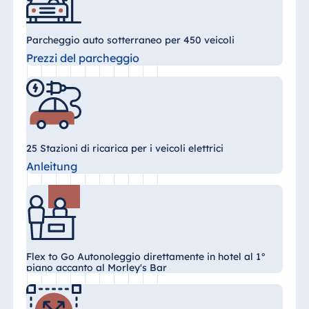
Egitto
Parcheggio auto sotterraneo per 450 veicoli
Jolie Ville Resort
Prezzi del parcheggio
& Casino Sharm
El Sheikh
Albania
25 Stazioni di ricarica per i veicoli elettrici
Hotel Plaza
Anleitung
Tirana
Resort Marina
Bay
Flex to Go Autonoleggio direttamente in hotel al 1°
piano accanto al Morley's Bar
Bulgaria
Hotel Paradise