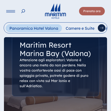
Lingua
Prenota ora
Deutsch
English
Français
Italiano
Esp
Panoramica Hotel Valona
Camere e Suite
Rist
Maritim Resort
Marina Bay (Valona)
Attenzione agli esploratori: Valona è
ancora una meta da non perdere. Nella
vostra confortevole oasi di pace con
spiaggia privata, potrete godere di puro
relax con vista sul Mar Ionio e
sull'Adriatico.