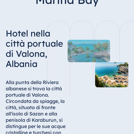
Hotel Bonn
Hotel Bremen
Hotel Darmstadt
Hotel nella
Hotel Dresden
Hotel Düsseldorf
città portuale
Hotel Frankfurt
di Valona,
Hotel am
Albania
Schlossgarten
Fulda
Airport Hotel
Alla punta della Riviera
Hannover
albanese si trova la città
portuale di Valona.
Hotel Ingolstadt
Circondata da spiagge, la
Hotel Bellevue
città, situata di fronte
Kiel
all'isola di Sazan e alla
penisola di Karaburun, si
Hotel Köln
distingue per le sue acque
Hotel
cristalline e turchesi con