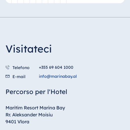
Malta
Antonine Hotel &
Spa Malta
Visitateci
Mauritius
Resort & Spa
Mauritius
+355 69 604 1000
Telefono
info@marinabay.al
E-mail
Percorso per l'Hotel
Maritim Resort Marina Bay
Rr. Aleksander Moisiu
9401 Vlora