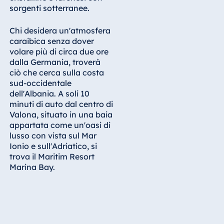
Königswinter
sorgenti sotterranee.
Hotel Magdeburg
Chi desidera un'atmosfera
Hotel München
caraibica senza dover
Hotel Stuttgart
volare più di circa due ore
dalla Germania, troverà
Seehotel
ciò che cerca sulla costa
Timmendorfer
sud-occidentale
Strand
dell'Albania. A soli 10
TitiseeHotel
minuti di auto dal centro di
Titisee-Neustadt
Valona, situato in una baia
appartata come un'oasi di
Strandhotel
lusso con vista sul Mar
Travemünde
Ionio e sull'Adriatico, si
Hotel Ulm
trova il Maritim Resort
Marina Bay.
Star-Apart Hansa
Hotel Wiesbaden
Hotel Würzburg