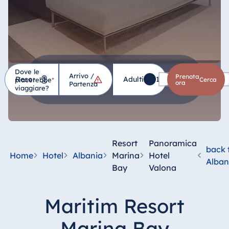
Dove le
Arrivo /
Hotel
Prenota
Adulti
1
Bambini
0
piacerebbe
*
cerca
ora
Partenza
viaggiare?
Germania
Hotel Bad
Homburg
Resort
Panoramica
back 
Hotel Bad
Home
Hotel
Albania
Marina
Hotel
Alban
Salzuflen
Bay
Valona
Hotel Bad
Wildungen
Maritim Resort
proArte Hotel
Berlin
Marina Bay