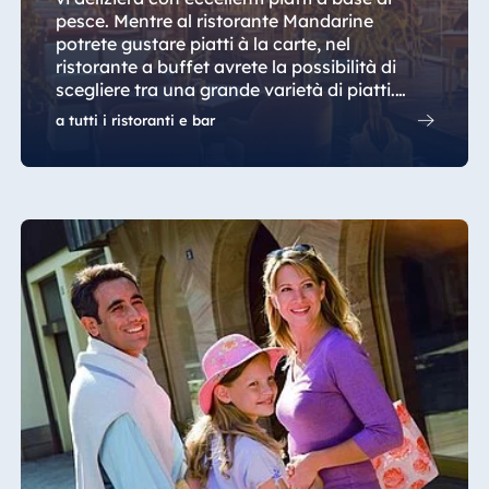
pesce. Mentre al ristorante Mandarine
potrete gustare piatti à la carte, nel
ristorante a buffet avrete la possibilità di
scegliere tra una grande varietà di piatti.
Nella Lime Lounge Cocktail Bar sul rooftop,
a tutti i ristoranti e bar
con vista sull'Adriatico, potrete sorseggiare
bevande rinfrescanti e trascorrere momenti
di relax in un ambiente piacevole. Inoltre,
sono disponibili un lobby bar e tre pool &
cocktail bar.