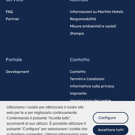
FAQ
Informazioni su Maritim Hotels
Partner
Responsabilità
Misure ambientali e sociali
Stampa
Portale
Contatto
Development
Contatto
Termini e Condizioni
Informativa sulla privacy
Impronta
Impostazioni dei cookie
Utilizziamo i cookie per ottimizzare il nostro sito
web per te e per migliorarlo continuamente.
Configura
Confermando il pulsante "Accetta tutto",
acconsenti al suo utilizzo. È possibile utilizzare il
pulsante "Configura" per selezionare i cookie che
Accettare tutti
si desidera consentire. Ulteriori informazioni sono