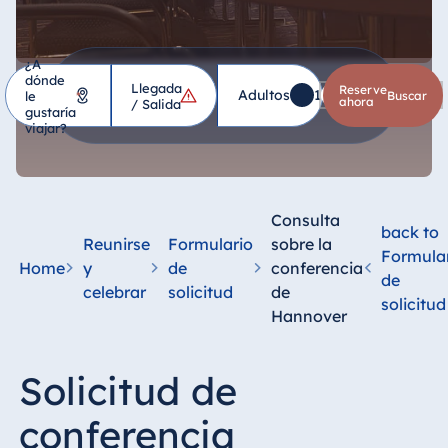
¿A
dónde
Llegada
Hotel
Reserve
Adultos
1
Niños
0
le
*
buscar
ahora
/ Salida
gustaría
viajar?
Alemania
Hotel Bad
Homburg
Consulta
back to
Hotel Bad
Reunirse
Formulario
sobre la
Formula
Salzuflen
Home
y
de
conferencia
de
celebrar
solicitud
de
Hotel Bad
solicitud
Wildungen
Hannover
proArte Hotel
Berlin
Solicitud de
Hotel Bonn
conferencia
Hotel Bremen