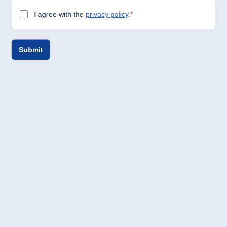
China
Hotel Taicang
Garden
Hotel &
Conference
Center Taicang
Italia
Resort Calabria
Malta
Antonine Hotel &