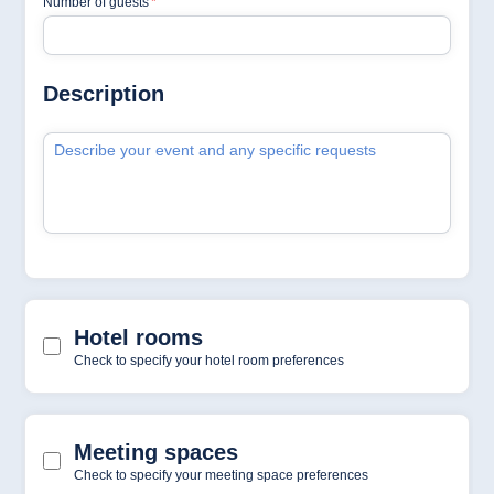
Hotel München
Hotel Stuttgart
Seehotel
Timmendorfer
Strand
TitiseeHotel
Titisee-Neustadt
Strandhotel
Travemünde
Hotel Ulm
Star-Apart Hansa
Hotel Wiesbaden
Hotel Würzburg
Egipto