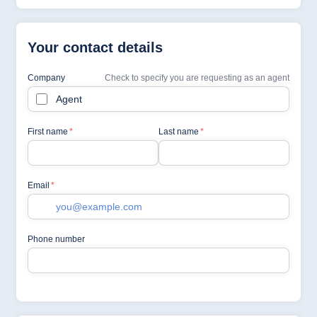
Jolie Ville Resort
& Casino Sharm
El Sheikh
Albania
Hotel Plaza
Tirana
Resort Marina
Bay
Bulgaria
Hotel Paradise
Blue Albena
Hotel Amelia