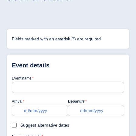
Hotel Darmstadt
Hotel Dresden
Hotel Düsseldorf
Hotel Frankfurt
Hotel am
Schlossgarten
Fulda
Airport Hotel
Hannover
Hotel Ingolstadt
Hotel Bellevue
Kiel
Hotel Köln
Hotel
Königswinter
Hotel Magdeburg