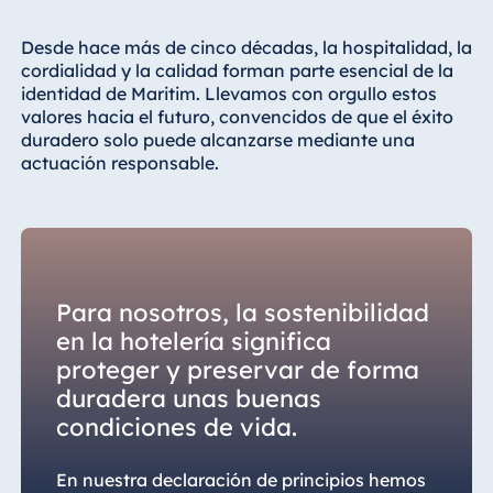
Hotel Darmstadt
Desde hace más de cinco décadas, la hospitalidad, la
Hotel Dresden
cordialidad y la calidad forman parte esencial de la
Hotel Düsseldorf
identidad de Maritim. Llevamos con orgullo estos
Hotel Frankfurt
valores hacia el futuro, convencidos de que el éxito
duradero solo puede alcanzarse mediante una
Hotel am
actuación responsable.
Schlossgarten
Fulda
Airport Hotel
Hannover
Hotel Ingolstadt
Para nosotros, la sostenibilidad
Hotel Bellevue
en la hotelería significa
Kiel
proteger y preservar de forma
Hotel Köln
duradera unas buenas
Hotel
condiciones de vida.
Königswinter
Hotel Magdeburg
En nuestra declaración de principios hemos