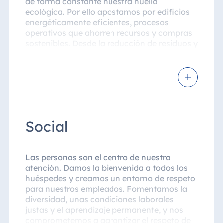
de forma constante nuestra huella
Jolie Ville Resort
ecológica. Por ello apostamos por edificios
& Casino Sharm
energéticamente eficientes, procesos
El Sheikh
operativos que ahorren recursos y compras
sostenibles. Desde la reducción de residuos y
el uso responsable del agua y la energía
hasta los alimentos regionales y de
Albania
temporada: configuramos la hotelería en
consonancia con el Acuerdo de París sobre
Hotel Plaza
el clima y asumimos la responsabilidad
Tirana
hacia las generaciones futuras.
Resort Marina
Bay
Social
Las personas son el centro de nuestra
atención. Damos la bienvenida a todos los
Bulgaria
huéspedes y creamos un entorno de respeto
Hotel Paradise
para nuestros empleados. Fomentamos la
Blue Albena
diversidad, unas condiciones laborales
Hotel Amelia
justas y el aprendizaje permanente, y nos
comprometemos a garantizar el respeto de