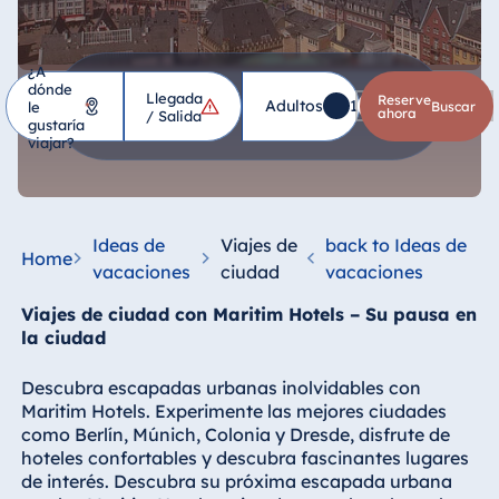
¿A
dónde
Llegada
Hotel
Reserve
Adultos
1
Niños
0
le
*
buscar
ahora
/ Salida
gustaría
viajar?
Alemania
Hotel Bad
Homburg
Ideas de
Viajes de
back to Ideas de
Home
Hotel Bad
vacaciones
ciudad
vacaciones
Salzuflen
Viajes de ciudad con Maritim Hotels – Su pausa en
Hotel Bad
la ciudad
Wildungen
proArte Hotel
Descubra escapadas urbanas inolvidables con
Berlin
Maritim Hotels. Experimente las mejores ciudades
como Berlín, Múnich, Colonia y Dresde, disfrute de
Hotel Bonn
hoteles confortables y descubra fascinantes lugares
Hotel Bremen
de interés. Descubra su próxima escapada urbana