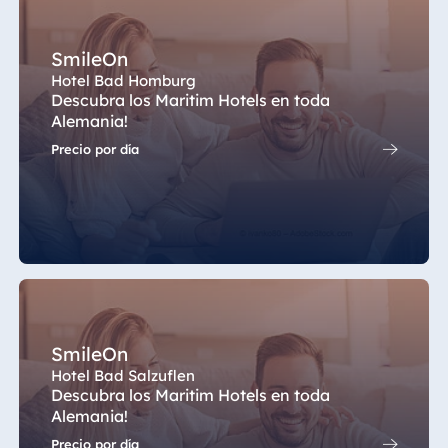
SmileOn
China
Hotel Bad Homburg
Hotel Taicang
Descubra los Maritim Hotels en toda
Garden
Alemania!
Hotel &
Precio por día
Conference
Center Taicang
Italia
Resort Calabria
SmileOn
Hotel Bad Salzuflen
Descubra los Maritim Hotels en toda
Malta
Alemania!
Antonine Hotel &
Precio por día