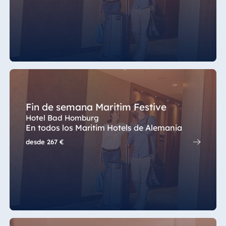
Jolie Ville Resort
Hotel Ulm
& Casino Sharm
El Sheikh
Hotel Würzburg
Albania
Hotel Plaza
Tirana
Fin de semana Maritim Festive
Resort Marina
Hotel Bad Homburg
Bay
En todos los Maritim Hotels de Alemania
desde
267 €
Bulgaria
Hotel Paradise
Blue Albena
Hotel Amelia