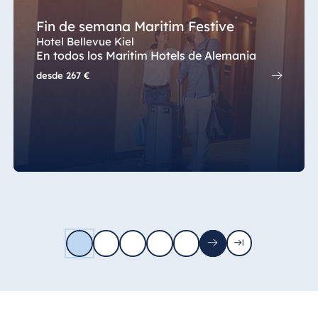
Fin de semana Maritim Festive
Hotel Bellevue Kiel
En todos los Maritim Hotels de Alemania
desde
267 €
1
2
3
4
5
Next
Last
page
page