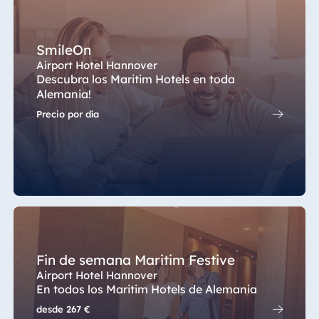
Hotel Dresden
Hotel München
Hotel Düsseldorf
Hotel Stuttgart
Hotel Frankfurt
SmileOn
Seehotel
Airport Hotel Hannover
Timmendorfer
Hotel am Schlossgarten Fulda
Descubra los Maritim Hotels en toda
Strand
Airport Hotel Hannover
Alemania!
TitiseeHotel
Hotel Ingolstadt
Precio por día
Titisee-Neustadt
Hotel Bellevue Kiel
Strandhotel
Travemünde
Hotel Köln
Hotel Ulm
Hotel Königswinter
Star-Apart Hansa
Hotel Magdeburg
Hotel Wiesbaden
Hotel München
Hotel Würzburg
Hotel Stuttgart
Fin de semana Maritim Festive
Seehotel Timmendorfer Strand
Airport Hotel Hannover
TitiseeHotel Titisee-Neustadt
En todos los Maritim Hotels de Alemania
Egipto
desde
267 €
Strandhotel Travemünde