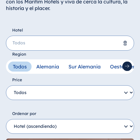
con los Maritim Hotels y viva de cerca la cultura, la
Hotel Darmstadt
historia y el placer.
Hotel Dresden
Hotel Düsseldorf
Hotel
Hotel Frankfurt
Hotel am
Schlossgarten
Region
Fulda
Alemania
Airport Hotel
Todos
Alemania
Sur Alemania
Oeste Alema
Hannover
Hotel Bad Homburg
Price
Hotel Ingolstadt
Hotel Bad Salzuflen
Hotel Bellevue
Hotel Bad Wildungen
Kiel
proArte Hotel Berlin
Hotel Köln
Hotel Bonn
Ordenar por
Hotel
Hotel Bremen
Königswinter
Hotel Darmstadt
Hotel Magdeburg