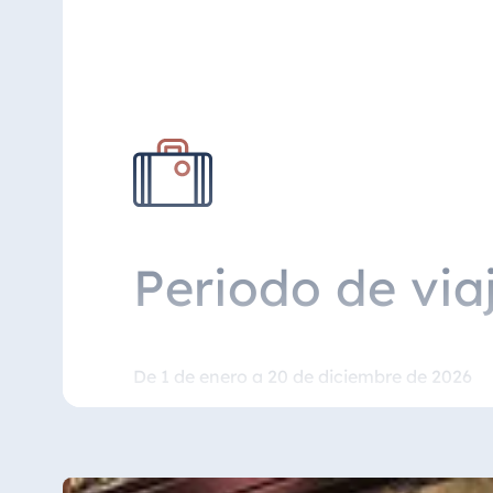
El precio depende de la tarifa diaria.
Más el impuesto de alojamiento
Periodo de via
De 1 de enero a 20 de diciembre de 2026
Se puede reservar de jueves a doming
Periodo de reserva anticipada 7 días