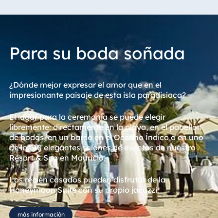
Para su boda soñada
¿Dónde mejor expresar el amor que en el
impresionante paisaje de esta isla paradisíaca?
El lugar para la ceremonia se puede elegir
libremente: directamente en la playa, en el pabellón
de bodas, en un barco en el Océano Índico o en uno
de los 10 elegantes salones de eventos de nuestro
Resort & Spa en Mauricio.
Los recién casados pueden disfrutar de la
Honeymoon Suite con su propio jacuzzi.
más información