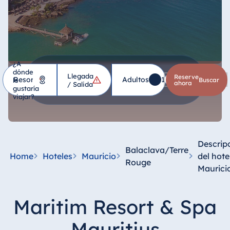
¿A
dónde
Llegada
Hotel
Reserve
Adultos
1
Niños
0
le
*
buscar
ahora
/ Salida
gustaría
viajar?
Alemania
Hotel Bad
Homburg
Descrip
Balaclava/Terre
Hotel Bad
Home
Hoteles
Mauricio
del hote
Rouge
Salzuflen
Maurici
Hotel Bad
Wildungen
Maritim Resort & Spa
proArte Hotel
Berlin
Mauritius