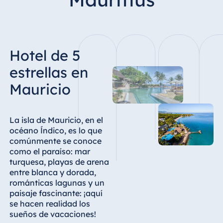
Hotel Bonn
Hotel Bremen
Hotel Darmstadt
Hotel de 5
Hotel Dresden
Hotel Düsseldorf
estrellas en
Hotel Frankfurt
Mauricio
Hotel am
Schlossgarten
Fulda
La isla de Mauricio, en el
océano Índico, es lo que
Airport Hotel
comúnmente se conoce
Hannover
como el paraíso: mar
Hotel Ingolstadt
turquesa, playas de arena
entre blanca y dorada,
Hotel Bellevue
románticas lagunas y un
Kiel
paisaje fascinante: ¡aquí
Hotel Köln
se hacen realidad los
sueños de vacaciones!
Hotel