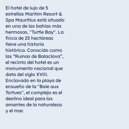
Königswinter
El hotel de lujo de 5
Hotel Magdeburg
estrellas Maritim Resort &
Spa Mauritius está situado
Hotel München
en una de las bahías más
Hotel Stuttgart
hermosas, "Turtle Bay". La
finca de 25 hectáreas
Seehotel
tiene una historia
Timmendorfer
histórica. Conocido como
Strand
las “Ruinas de Balaclava”,
TitiseeHotel
el recinto del hotel es un
Titisee-Neustadt
monumento nacional que
data del siglo XVIII.
Strandhotel
Enclavado en la playa de
Travemünde
ensueño de la "Baie aux
Hotel Ulm
Tortues", el complejo es el
Star-Apart Hansa
destino ideal para los
Hotel Wiesbaden
amantes de la naturaleza
y el mar.
Hotel Würzburg