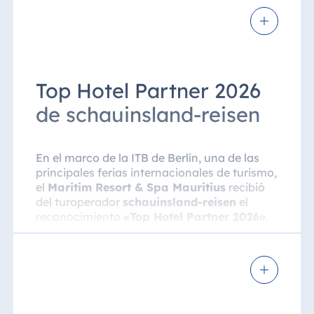
Top Hotel Partner 2026
de schauinsland-reisen
En el marco de la ITB de Berlín, una de las
principales ferias internacionales de turismo,
el
Maritim Resort & Spa Mauritius
recibió
del turoperador
schauinsland-reisen
el
reconocimiento
«Top Hotel Partner 2026»
.
Para la concesión de este galardón fueron
decisivas, en particular, la excelente
comunicación del hotel y los sobresalientes
resultados obtenidos en las encuestas a los
huéspedes. La distinción reconoce tanto el