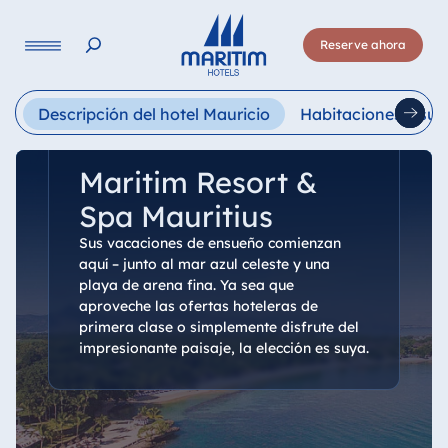
Lengua
Reserve ahora
Deutsch
English
Français
Italiano
Esp
Descripción del hotel Mauricio
Habitaciones y sui
Maritim Resort &
Spa Mauritius
Sus vacaciones de ensueño comienzan
aquí – junto al mar azul celeste y una
playa de arena fina. Ya sea que
aproveche las ofertas hoteleras de
primera clase o simplemente disfrute del
impresionante paisaje, la elección es suya.