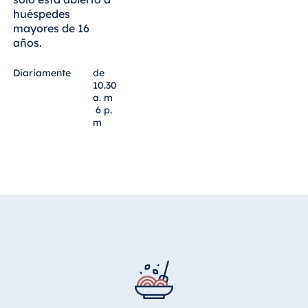
huéspedes
mayores de 16
años.
Diariamente
de
10.30
a. m
6 p.
m