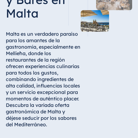
Hotel Bonn
Malta
Hotel Bremen
Hotel Darmstadt
Hotel Dresden
Malta es un verdadero paraíso
para los amantes de la
Hotel Düsseldorf
gastronomía, especialmente en
Hotel Frankfurt
Mellieħa, donde los
restaurantes de la región
Hotel am
ofrecen experiencias culinarias
Schlossgarten
para todos los gustos,
Fulda
combinando ingredientes de
Airport Hotel
alta calidad, influencias locales
Hannover
y un servicio excepcional para
momentos de auténtico placer.
Hotel Ingolstadt
Descubra la variada oferta
Hotel Bellevue
gastronómica de Malta y
Kiel
déjese seducir por los sabores
del Mediterráneo.
Hotel Köln
Hotel