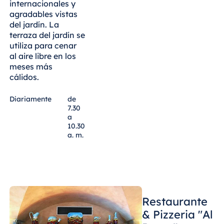
Blue Albena
internacionales y
agradables vistas
Hotel Amelia
del jardín. La
terraza del jardín se
utiliza para cenar
al aire libre en los
China
meses más
cálidos.
Hotel Taicang
Garden
Diariamente
de
Hotel &
7.30
Conference
a
Center Taicang
10.30
a. m.
Italia
Resort Calabria
Restaurante
& Pizzeria "Al