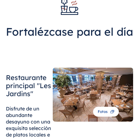
localidad costera.
Egipto
Jolie Ville Resort
& Casino Sharm
Fortalézcase para el día
El Sheikh
Albania
Hotel Plaza
Restaurante
Tirana
principal "Les
Resort Marina
Jardins"
Bay
Disfrute de un
Fotos
abundante
desayuno con una
Bulgaria
exquisita selección
Hotel Paradise
de platos locales e