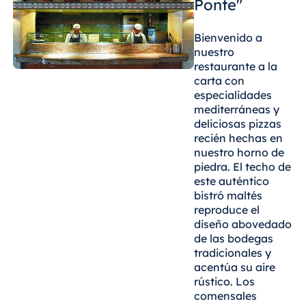
Ponte"
Malta
Antonine Hotel &
Bienvenido a
Spa Malta
nuestro
restaurante a la
carta con
especialidades
mediterráneas y
Mauricio
deliciosas pizzas
Resort & Spa
recién hechas en
Mauritius
nuestro horno de
piedra. El techo de
este auténtico
bistró maltés
reproduce el
diseño abovedado
de las bodegas
tradicionales y
acentúa su aire
rústico. Los
comensales