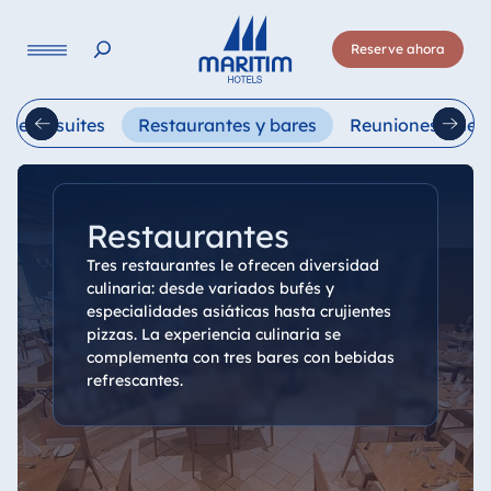
Lengua
Reserve ahora
Deutsch
English
Français
Italiano
Esp
ones y suites
Restaurantes y bares
Reuniones y cel
Restaurantes
Tres restaurantes le ofrecen diversidad
culinaria: desde variados bufés y
especialidades asiáticas hasta crujientes
pizzas. La experiencia culinaria se
complementa con tres bares con bebidas
refrescantes.