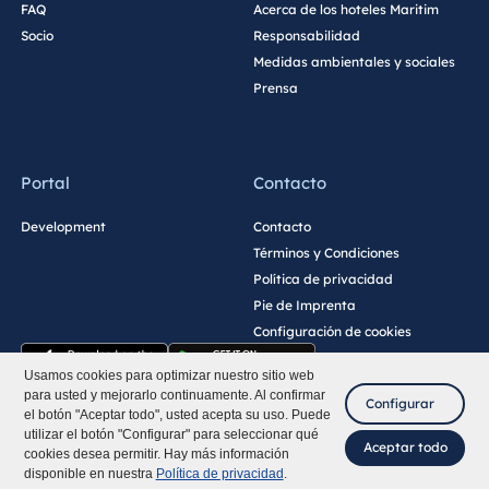
FAQ
Acerca de los hoteles Maritim
Socio
Responsabilidad
Medidas ambientales y sociales
Prensa
Portal
Contacto
Development
Contacto
Términos y Condiciones
Política de privacidad
Pie de Imprenta
Configuración de cookies
Usamos cookies para optimizar nuestro sitio web
para usted y mejorarlo continuamente. Al confirmar
Configurar
el botón "Aceptar todo", usted acepta su uso. Puede
utilizar el botón "Configurar" para seleccionar qué
Aceptar todo
cookies desea permitir. Hay más información
disponible en nuestra
Política de privacidad
.