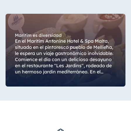
Königswinter
Hotel Magdeburg
Hotel München
Hotel Stuttgart
Maritim es diversidad
Seehotel
En el Maritim Antonine Hotel & Spa Malta,
Timmendorfer
situado en el pintoresco pueblo de Mellieħa,
Strand
le espera un viaje gastronómico inolvidable.
Comience el día con un delicioso desayuno
TitiseeHotel
en el restaurante "Les Jardins", rodeado de
Titisee-Neustadt
un hermoso jardín mediterráneo. En el
Strandhotel
galardonado Bistro & Restaurante "Al
Travemünde
Ponte", podrá disfrutar de especialidades
mediterráneas y pizzas crujientes al horno
Hotel Ulm
de piedra, mientras que el Antonine Al
Star-Apart Hansa
Fresco, en la terraza de la azotea, le
Hotel Wiesbaden
sorprenderá con auténtica cocina tailandesa
y vistas espectaculares a la bahía de
Hotel Würzburg
Mellieħa. Sumérjase en los sabores de Malta
y en el ambiente único de esta encantadora