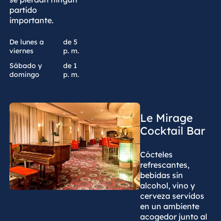
partido
importante.
De lunes a
de 5
viernes
p. m.
Sábado y
de 1
domingo
p. m.
Le Mirage
Cocktail Bar
Cócteles
refrescantes,
bebidas sin
alcohol, vino y
cerveza servidos
en un ambiente
acogedor junto al