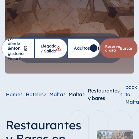
¿A
dónde
Llegada
Hotel
Reserve
Adultos
1
Niños
0
le
*
buscar
ahora
/ Salida
gustaría
viajar?
Alemania
Hotel Bad
Homburg
back
Restaurantes
Hotel Bad
Home
Hoteles
Malta
Malta
to
y bares
Salzuflen
Malta
Hotel Bad
Wildungen
Restaurantes
proArte Hotel
Berlin
y Bares en