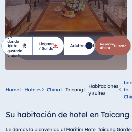
¿A
dónde
Llegada
Hotel
Reserve
Adultos
1
Niños
0
le
*
buscar
ahora
/ Salida
gustaría
viajar?
Alemania
Hotel Bad
Homburg
ba
Habitaciones
Hotel Bad
Home
Hoteles
China
Taicang
to
y suites
Salzuflen
Chi
Hotel Bad
Wildungen
Su habitación de hotel en Taicang
proArte Hotel
Berlin
Le damos la bienvenida al Maritim Hotel Taicang Garden.