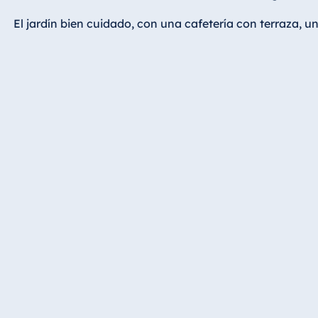
Hotel Bonn
El jardín bien cuidado, con una cafetería con terraza, 
Hotel Bremen
Hotel Darmstadt
Hotel Dresden
Hotel Düsseldorf
Hotel Frankfurt
Hotel am
Schlossgarten
Fulda
Airport Hotel
Hannover
Hotel Ingolstadt
Hotel Bellevue
Kiel
Hotel Köln
Hotel