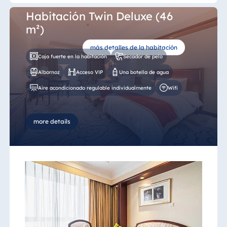
Habitación Twin Deluxe (46
m²)
más detalles de la habitación
Caja fuerte en la habitación
Secador de pelo
Albornoz
Acceso VIP
Una botella de agua
Aire acondicionado regulable individualmente
Wifi
more details