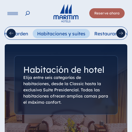
Lengua
Reserve ahora
Deutsch
English
Français
Italiano
Esp
aicang Garden
Habitaciones y suites
Restaurantes y 
Habitación de hotel
Elija entre seis categorías de
habitaciones, desde la Classic hasta la
exclusiva Suite Presidencial. Todas las
habitaciones ofrecen amplias camas para
el máximo confort.