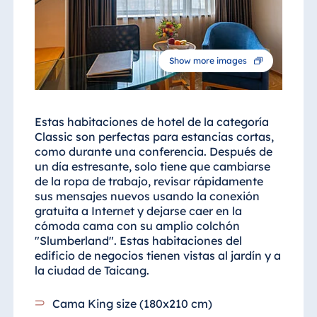
Blue Albena
Hotel Amelia
Show more images
China
Hotel Taicang
Estas habitaciones de hotel de la categoría
Garden
Classic son perfectas para estancias cortas,
Hotel &
como durante una conferencia. Después de
Conference
un día estresante, solo tiene que cambiarse
Center Taicang
de la ropa de trabajo, revisar rápidamente
sus mensajes nuevos usando la conexión
gratuita a Internet y dejarse caer en la
cómoda cama con su amplio colchón
"Slumberland". Estas habitaciones del
Italia
edificio de negocios tienen vistas al jardín y a
Resort Calabria
la ciudad de Taicang.
Cama King size (180x210 cm)