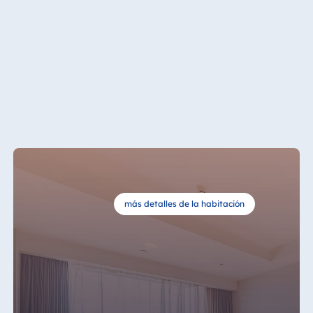
Königswinter
Hotel Magdeburg
Hotel München
Hotel Stuttgart
Seehotel
Timmendorfer
Strand
TitiseeHotel
Titisee-Neustadt
Strandhotel
Travemünde
más detalles de la habitación
Hotel Ulm
Star-Apart Hansa
Hotel Wiesbaden
Hotel Würzburg