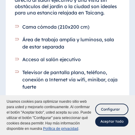
obstáculos del jardín o la ciudad son ideales
para una estancia relajada en Taicang.
Cama cómoda (210x200 cm)
Área de trabajo amplia y luminosa, sala
de estar separada
Acceso al salón ejecutivo
Televisor de pantalla plana, teléfono,
conexión a Internet vía wifi, minibar, caja
fuerte
Una botella de agua mineral
Usamos cookies para optimizar nuestro sitio web
para usted y mejorarlo continuamente. Al confirmar
Configurar
Baño completo con bañera/ducha
el botón "Aceptar todo", usted acepta su uso. Puede
utilizar el botón "Configurar" para seleccionar qué
Aceptar todo
cookies desea permitir. Hay más información
Albornoz
disponible en nuestra
Política de privacidad
.