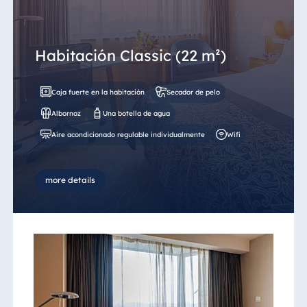
Egipto
Jolie Ville Resort
Habitación Classic (22 m²)
& Casino Sharm
El Sheikh
Caja fuerte en la habitación
Secador de pelo
Albornoz
Una botella de agua
Aire acondicionado regulable individualmente
Wifi
Albania
Hotel Plaza
Tirana
more details
Resort Marina
Bay
Bulgaria
Hotel Paradise