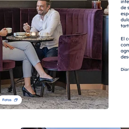
int
de 
esp
dul
tar
El 
com
agr
des
Dia
Fotos