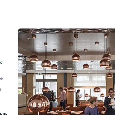
za
ye
r
a. m.