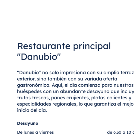
Antonine Hotel & Spa Malta
Mauricio
Restaurante principal
Resort & Spa Mauritius
"Danubio"
"Danubio" no solo impresiona con su amplia terra
exterior, sino también con su variada oferta
gastronómica. Aquí, el día comienza para nuestros
huéspedes con un abundante desayuno que inclu
frutas frescas, panes crujientes, platos calientes y
especialidades regionales, lo que garantiza el mejo
inicio del día.
Desayuno
De lunes a viernes
de 6.30 a 10 