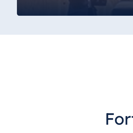
Bulgaria
Hotel Paradise Blue Albena
Hotel Amelia
China
Hotel Taicang Garden
Hotel & Conference Center Taicang
Italia
Resort Calabria
For
Malta