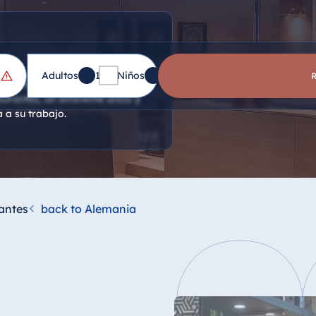
Adultos
1
Niños
0
é de desayuno, las
aurantes, un ambiente único y
 a su trabajo.
antes
back to Alemania