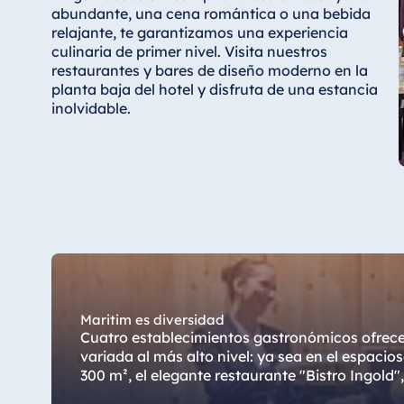
abundante, una cena romántica o una bebida
Star-Apart Hansa Hotel Wiesbaden
relajante, te garantizamos una experiencia
Hotel Würzburg
culinaria de primer nivel. Visita nuestros
restaurantes y bares de diseño moderno en la
planta baja del hotel y disfruta de una estancia
inolvidable.
Egipto
Jolie Ville Resort & Casino Sharm El
Sheikh
Albania
Hotel Plaza Tirana
Maritim es diversidad
Resort Marina Bay
Cuatro establecimientos gastronómicos ofrecen
variada al más alto nivel: ya sea en el espaci
300 m², el elegante restaurante "Bistro Ingold"