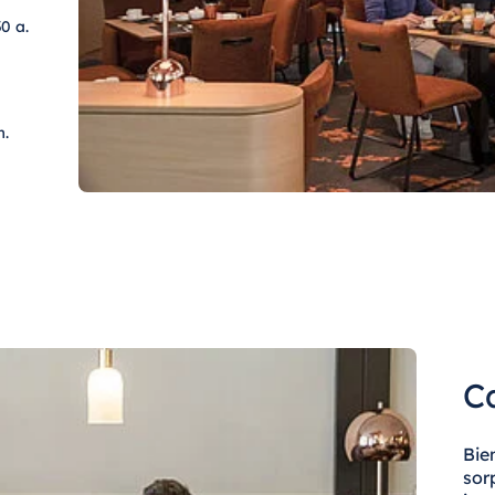
0 a.
m.
C
Bie
sor