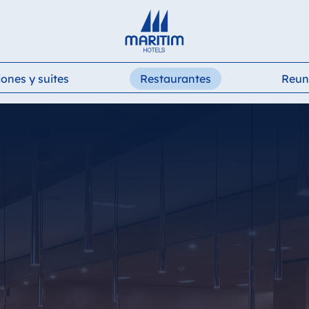
Deutsch
English
Français
Italiano
Español
ones y suites
Restaurantes
Reun