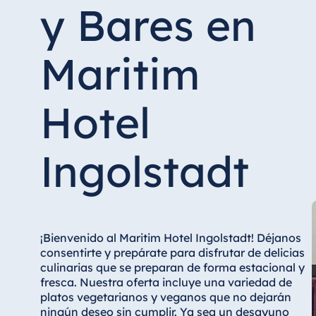
Hotel Düsseldorf
y Bares en
Hotel Frankfurt
Hotel am Schlossgarten Fulda
Maritim
Airport Hotel Hannover
Hotel Ingolstadt
Hotel
Hotel Bellevue Kiel
Hotel Köln
Ingolstadt
Hotel Königswinter
Hotel Magdeburg
Hotel München
Hotel Stuttgart
¡Bienvenido al Maritim Hotel Ingolstadt! Déjanos
Seehotel Timmendorfer Strand
consentirte y prepárate para disfrutar de delicias
TitiseeHotel Titisee-Neustadt
culinarias que se preparan de forma estacional y
fresca. Nuestra oferta incluye una variedad de
Strandhotel Travemünde
platos vegetarianos y veganos que no dejarán
Hotel Ulm
ningún deseo sin cumplir. Ya sea un desayuno