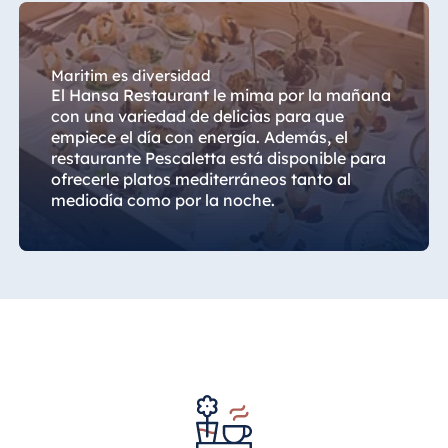
Königswinter
Hotel Magdeburg
Hotel München
Maritim es diversidad
El Hansa Restaurant le mima por la mañana
Hotel Stuttgart
con una variedad de delicias para que
Seehotel
empiece el día con energía. Además, el
Timmendorfer
restaurante Pescaletta está disponible para
Strand
ofrecerle platos mediterráneos tanto al
mediodía como por la noche.
TitiseeHotel
Titisee-Neustadt
Strandhotel
Travemünde
Hotel Ulm
Star-Apart Hansa
Hotel Wiesbaden
Hotel Würzburg