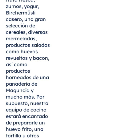
Blue Albena
zumos, yogur,
Hotel Amelia
Birchermüsli
casero, una gran
selección de
cereales, diversas
mermeladas,
China
productos salados
Hotel Taicang
como huevos
Garden
revueltos y bacon,
Hotel &
así como
Conference
productos
Center Taicang
horneados de una
panadería de
Maguncia y
mucho más. Por
supuesto, nuestro
Italia
equipo de cocina
Resort Calabria
estará encantado
de prepararle un
huevo frito, una
tortilla u otros