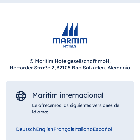
disfrutar de la oferta gastronómica
cómodamente dentro del hotel, sin necesidad de
desplazarse.
© Maritim Hotelgesellschaft mbH,
Herforder Straße 2, 32105 Bad Salzuflen, Alemania
Maritim internacional
Le ofrecemos las siguientes versiones de
idioma:
Deutsch
English
Français
Italiano
Español