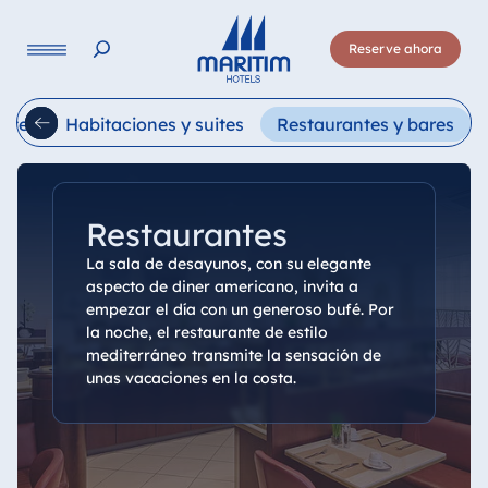
Lengua
Reserve ahora
Deutsch
English
Français
Italiano
Esp
otel
Habitaciones y suites
Restaurantes y bares
Restaurantes
La sala de desayunos, con su elegante
aspecto de diner americano, invita a
empezar el día con un generoso bufé. Por
la noche, el restaurante de estilo
mediterráneo transmite la sensación de
unas vacaciones en la costa.