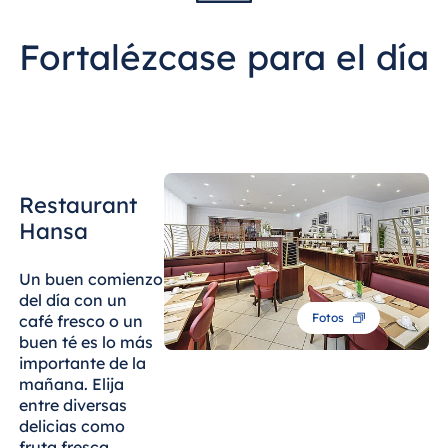
Egipto
Fortalézcase para el día
Jolie Ville Resort
& Casino Sharm
El Sheikh
Restaurant
Albania
Hansa
Hotel Plaza
Tirana
Un buen comienzo
Resort Marina
del día con un
Bay
Fotos
café fresco o un
buen té es lo más
importante de la
mañana. Elija
Bulgaria
entre diversas
delicias como
Hotel Paradise
fruta fresca,