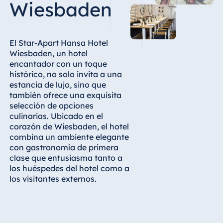
Wiesbaden
Hotel Bonn
Hotel Bremen
Hotel Darmstadt
El Star-Apart Hansa Hotel
Hotel Dresden
Wiesbaden, un hotel
encantador con un toque
Hotel Düsseldorf
histórico, no solo invita a una
Hotel Frankfurt
estancia de lujo, sino que
también ofrece una exquisita
Hotel am
selección de opciones
Schlossgarten
culinarias. Ubicado en el
Fulda
corazón de Wiesbaden, el hotel
Airport Hotel
combina un ambiente elegante
Hannover
con gastronomía de primera
clase que entusiasma tanto a
Hotel Ingolstadt
los huéspedes del hotel como a
Hotel Bellevue
los visitantes externos.
Kiel
Hotel Köln
Hotel