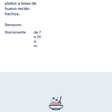
platos a base de
Malta
huevo recién
Antonine Hotel &
hechos.
Spa Malta
Desayuno
Diariamente
de 7
a 10
Mauricio
a.
m.
Resort & Spa
Mauritius