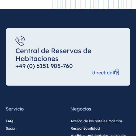
Malta
Antonine Hotel &
Spa Malta
Mauricio
Central de Reservas de
Habitaciones
Resort & Spa
Mauritius
+49 (0) 6151 905-760
direct call
Servicio
Negocios
FAQ
Acerca de los hoteles Maritim
Socio
Responsabilidad
Medidas ambientales y sociales