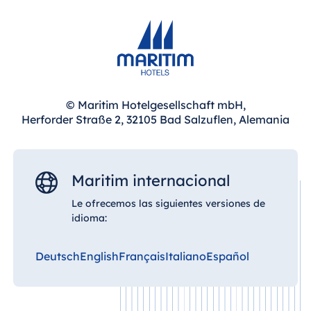
Blue Albena
Hotel Amelia
China
© Maritim Hotelgesellschaft mbH,
Hotel Taicang
Herforder Straße 2, 32105 Bad Salzuflen, Alemania
Garden
Hotel &
Conference
Center Taicang
Maritim internacional
Le ofrecemos las siguientes versiones de
idioma:
Italia
Deutsch
English
Français
Italiano
Español
Resort Calabria