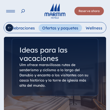
Lengua
Reserve ahora
Deutsch
English
Français
Italiano
Esp
es y celebraciones
Ofertas y paquetes
Wellness
Ideas para las
vacaciones
Ulm ofrece maravillosas rutas de
senderismo y ciclismo a lo largo del
Danubio y encanta a los visitantes con su
casco histórico y la torre de iglesia más
alta del mundo.