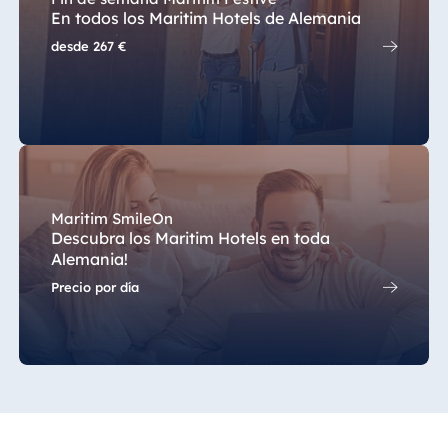
En todos los Maritim Hotels de Alemania
Egipto
desde
267 €
Jolie Ville Resort
& Casino Sharm
El Sheikh
Albania
Maritim SmileOn
Hotel Plaza
Descubra los Maritim Hotels en toda
Tirana
Alemania!
Resort Marina
Precio por día
Bay
Bulgaria
Hotel Paradise