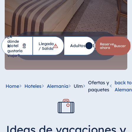
¿A
dónde
Llegada
Hotel
Reserve
Adultos
1
Niños
0
le
*
buscar
ahora
/ Salida
gustaría
viajar?
Alemania
Hotel Bad
Homburg
Ofertas y
back to
Home
Hoteles
Alemania
Ulm
Hotel Bad
paquetes
Aleman
Salzuflen
Hotel Bad
Wildungen
proArte Hotel
Ideas de vacaciones y
Berlin