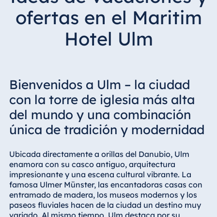
Hotel Bonn
ofertas en el Maritim
Hotel Bremen
Hotel Ulm
Hotel Darmstadt
Hotel Dresden
Hotel Düsseldorf
Hotel Frankfurt
Bienvenidos a Ulm – la ciudad
Hotel am
con la torre de iglesia más alta
Schlossgarten
del mundo y una combinación
Fulda
única de tradición y modernidad
Airport Hotel
Hannover
Ubicada directamente a orillas del Danubio, Ulm
Hotel Ingolstadt
enamora con su casco antiguo, arquitectura
Hotel Bellevue
impresionante y una escena cultural vibrante. La
Kiel
famosa Ulmer Münster, las encantadoras casas con
entramado de madera, los museos modernos y los
Hotel Köln
paseos fluviales hacen de la ciudad un destino muy
Hotel
variado. Al mismo tiempo, Ulm destaca por su