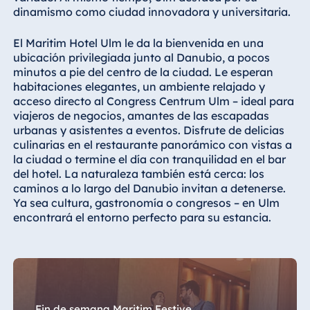
Königswinter
dinamismo como ciudad innovadora y universitaria.
Hotel Magdeburg
El Maritim Hotel Ulm le da la bienvenida en una
Hotel München
ubicación privilegiada junto al Danubio, a pocos
Hotel Stuttgart
minutos a pie del centro de la ciudad. Le esperan
habitaciones elegantes, un ambiente relajado y
Seehotel
acceso directo al Congress Centrum Ulm – ideal para
Timmendorfer
viajeros de negocios, amantes de las escapadas
Strand
urbanas y asistentes a eventos. Disfrute de delicias
TitiseeHotel
culinarias en el restaurante panorámico con vistas a
Titisee-Neustadt
la ciudad o termine el día con tranquilidad en el bar
del hotel. La naturaleza también está cerca: los
Strandhotel
caminos a lo largo del Danubio invitan a detenerse.
Travemünde
Ya sea cultura, gastronomía o congresos – en Ulm
Hotel Ulm
encontrará el entorno perfecto para su estancia.
Star-Apart Hansa
Hotel Wiesbaden
Hotel Würzburg
Fin de semana Maritim Festive