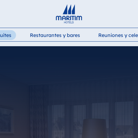
Deutsch
English
Français
Italiano
Español
uites
Restaurantes y bares
Reuniones y cel