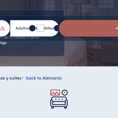
e hotel
Adultos
1
Niños
0
n, de la ciudad o de la
ige.
es y suites
back to Alemania