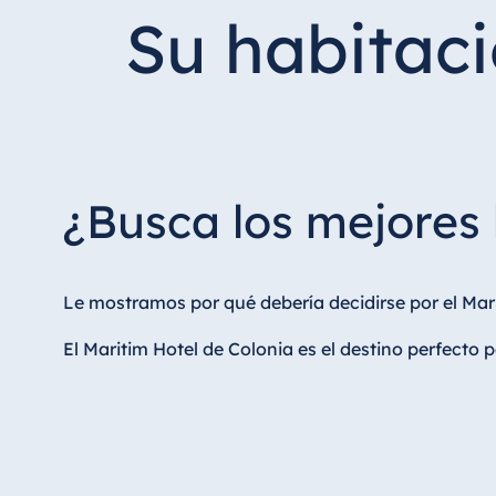
Hotel Düsseldorf
Su habitaci
Hotel Frankfurt
Hotel am Schlossgarten Fulda
Airport Hotel Hannover
Hotel Ingolstadt
Hotel Bellevue Kiel
¿Busca los mejores 
Hotel Köln
Hotel Königswinter
Hotel Magdeburg
Le mostramos por qué debería decidirse por el Marit
Hotel München
El Maritim Hotel de Colonia es el destino perfecto 
Hotel Stuttgart
Seehotel Timmendorfer Strand
TitiseeHotel Titisee-Neustadt
Strandhotel Travemünde
Hotel Ulm