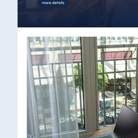
more details
Antonine Hotel & Spa Malta
Mauricio
Resort & Spa Mauritius